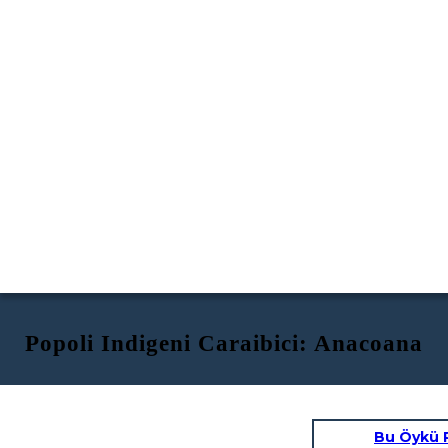
Popoli Indigeni Caraibici: Anacoana
Bu Öykü 