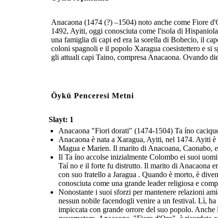
Anacaona (1474 (?) –1504) noto anche come Fiore d'Oro
1492, Ayiti, oggi conosciuta come l'isola di Hispanio
una famiglia di capi ed era la sorella di Bohecio, il 
coloni spagnoli e il popolo Xaragua coesistettero e si 
gli attuali capi Taino, compresa Anacaona. Ovando diede
Öykü Penceresi Metni
Slayt: 1
Anacaona "Fiori dorati" (1474-1504) Ta íno cacique
Anacaona è nata a Xaragua, Ayiti, nel 1474. Ayiti è l
Magua e Marien. Il marito di Anacoana, Caonabo, era 
Il Ta íno accolse inizialmente Colombo ei suoi uomini
Taí no e il forte fu distrutto. Il marito di Anacaona
con suo fratello a Jaragua . Quando è morto, è divent
conosciuta come una grande leader religiosa e composi
Nonostante i suoi sforzi per mantenere relazioni am
nessun nobile facendogli venire a un festival. Lì, 
impiccata con grande orrore del suo popolo. Anche le