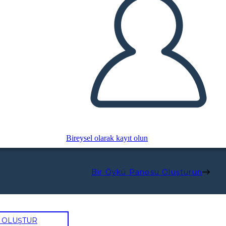
Bireysel olarak kayıt olun
Bir Öykü Panosu Oluşturun
U OLUŞTUR