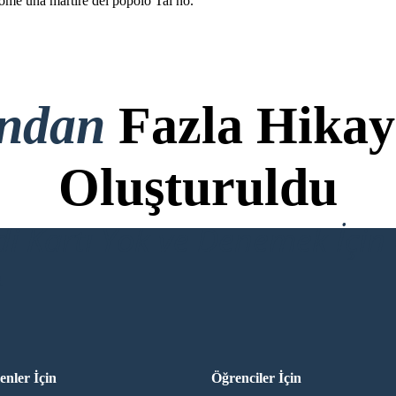
come una martire del popolo Taí no.
ondan
Fazla Hikay
Oluşturuldu
di Kartı Yok ve Denemek İçin 
R
nler İçin
Öğrenciler İçin