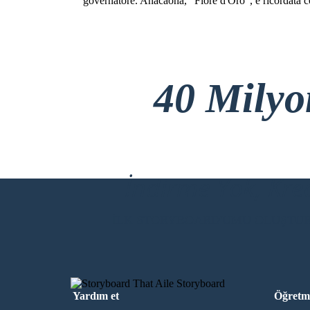
governatore. Anacaona, "Fiore d'Oro", è ricordata 
40 Mily
İndirme Yok, Kre
İLK STORYBOARD'UMU OLUŞTU
Yardım et
Öğretme