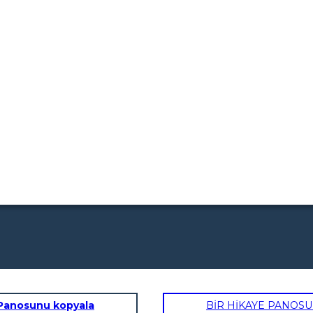
Panosunu kopyala
BİR HİKAYE PANOS