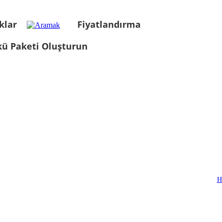
klar
Fiyatlandırma
kü Paketi Oluşturun
H