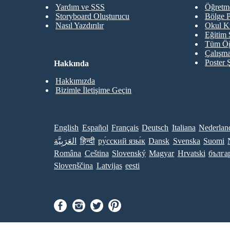
Yardım ve SSS
Öğretme
Storyboard Oluşturucu
Bölge P
Nasıl Yazdırılır
Okul K
Eğitim 
Tüm Öğ
Çalışma
Poster 
Hakkında
Hakkımızda
Bizimle İletişime Geçin
English
Español
Français
Deutsch
Italiana
Nederlan
العَرَبِيَّة
हिन्दी
ру́сский язы́к
Dansk
Svenska
Suomi
Româna
Ceština
Slovenský
Magyar
Hrvatski
бълга
Slovenščina
Latvijas
eesti