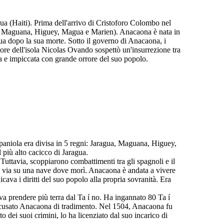
a (Haiti). Prima dell'arrivo di Cristoforo Colombo nel
ua, Maguana, Higuey, Magua e Marien). Anacaona è nata in
ua dopo la sua morte. Sotto il governo di Anacaona, i
tore dell'isola Nicolas Ovando sospettò un'insurrezione tra
ta e impiccata con grande orrore del suo popolo.
ispaniola era divisa in 5 regni: Jaragua, Maguana, Higuey,
 più alto cacicco di Jaragua.
Tuttavia, scoppiarono combattimenti tra gli spagnoli e il
ato via su una nave dove morì. Anacaona è andata a vivere
ava i diritti del suo popolo alla propria sovranità. Era
a prendere più terra dal Ta í no. Ha ingannato 80 Ta í
 accusato Anacaona di tradimento. Nel 1504, Anacaona fu
dei suoi crimini, lo ha licenziato dal suo incarico di