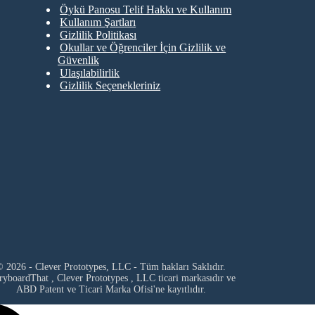
Öykü Panosu Telif Hakkı ve Kullanım
Kullanım Şartları
Gizlilik Politikası
Okullar ve Öğrenciler İçin Gizlilik ve
Güvenlik
Ulaşılabilirlik
Gizlilik Seçenekleriniz
 2026 - Clever Prototypes, LLC - Tüm hakları Saklıdır.
ryboardThat ,
Clever Prototypes , LLC
ticari markasıdır ve
ABD Patent ve Ticari Marka Ofisi'ne kayıtlıdır.