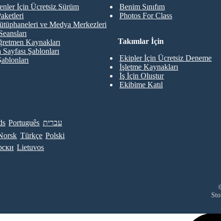
nler İçin Ücretsiz Sürüm
Benim Sınıfım
aketleri
Photos For Class
ütüphaneleri ve Medya Merkezleri
Seansları
Takımlar İçin
retmen Kaynakları
 Sayfası Şablonları
Ekipler İçin Ücretsiz Deneme
Şablonları
İşletme Kaynakları
İş İçin Oluştur
Ekibime Katıl
ds
Português
עברית
Norsk
Türkçe
Polski
рски
Lietuvos
©
Sto