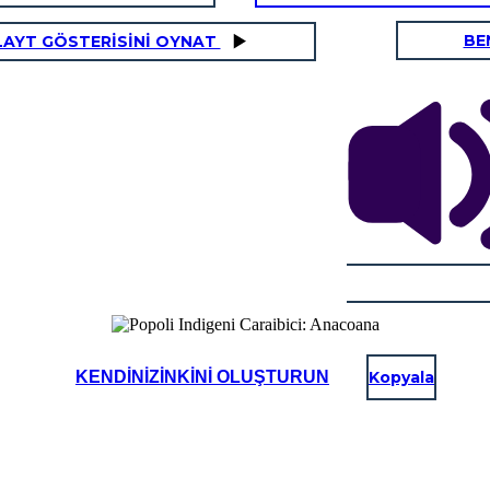
BE
LAYT GÖSTERİSİNİ OYNAT
KENDINIZINKINI OLUŞTURUN
Kopyala