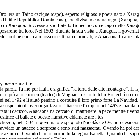
, era un Taíno cacique (capo), esperto religioso e poeta nato a Xaragu
la (Haiti e Repubblica Dominicana), era divisa in cinque regni (Xarag
capo di Xaragua. Successe a suo fratello Bohechio come capo dello Xarag
sposarono tra loro. Nel 1503, durante la sua visita a Xaragua, il governa
 l'ordine che i capi fossero catturati e bruciati, e Anacaona fu arresta
, poeta e martire
a parola Ta íno per Haiti e significa "la terra delle alte montagne". H 
il più alto cacicco (leader) di Maguana e suo fratello Bohech í o era il
 nel 1492 e li aiutò persino a costruire il loro primo forte La Navidad. 
 era sospettato di aver organizzato l'attacco e fu rapito nel 1493 e mand
ata il cacicco. Anacaona ha cercato di mantenere la pace mentre rivendic
trice di ballate e poesie narrative chiamate are í tos.
ichevoli, nel 1504, il governatore spagnolo Nicolás de Ovando desiderav
ha avviato un attacco a sorpresa e sono stati massacrati. Ovando ha poi
 azioni di Ovando hanno inorridito la regina Isabella. Quando ha saputo 