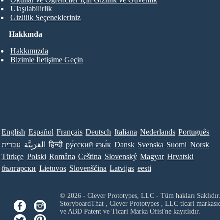
Ulaşılabilirlik
Gizlilik Seçenekleriniz
Hakkında
Hakkımızda
Bizimle İletişime Geçin
English
Español
Français
Deutsch
Italiana
Nederlands
Português
עברית
العَرَبِيَّة
हिन्दी
ру́сский язы́к
Dansk
Svenska
Suomi
Norsk
Türkçe
Polski
Româna
Ceština
Slovenský
Magyar
Hrvatski
български
Lietuvos
Slovenščina
Latvijas
eesti
© 2026 - Clever Prototypes, LLC - Tüm hakları Saklıdır
StoryboardThat ,
Clever Prototypes , LLC
ticari markası
ve ABD Patent ve Ticari Marka Ofisi'ne kayıtlıdır.