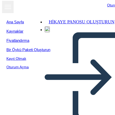
Otu
HIKAYE PANOSU OLUŞTURUN
Ana Sayfa
Kaynaklar
Fiyatlandırma
Bir Öykü Paketi Oluşturun
Kayıt Olmak
Oturum Açma
Poster Azteco