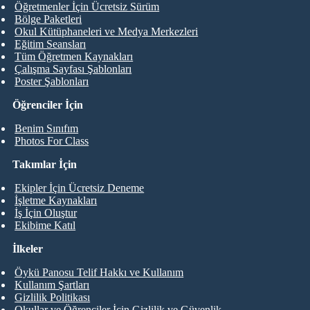
Öğretmenler İçin Ücretsiz Sürüm
Bölge Paketleri
Okul Kütüphaneleri ve Medya Merkezleri
Eğitim Seansları
Tüm Öğretmen Kaynakları
Çalışma Sayfası Şablonları
Poster Şablonları
Öğrenciler İçin
Benim Sınıfım
Photos For Class
Takımlar İçin
Ekipler İçin Ücretsiz Deneme
İşletme Kaynakları
İş İçin Oluştur
Ekibime Katıl
İlkeler
Öykü Panosu Telif Hakkı ve Kullanım
Kullanım Şartları
Gizlilik Politikası
Okullar ve Öğrenciler İçin Gizlilik ve Güvenlik