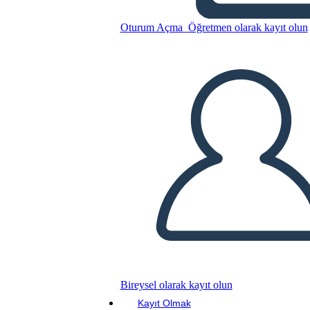
Oturum Açma
Öğretmen olarak kayıt olun
Bu Öykü Panosunu kopyala
BİR HİKAYE PANOSU OLUŞTUR
SLAYT GÖSTERİSİNİ OYNAT
BENİ OKU
Bireysel olarak kayıt olun
Kayıt Olmak