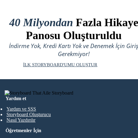
40 Milyondan
Fazla Hikay
Panosu Oluşturuldu
İndirme Yok, Kredi Kartı Yok ve Denemek İçin Giri
Gerekmiyor!
İLK STORYBOARD'UMU OLUŞTUR
Yardım et
Yardım ve SSS
Storyboard Oluşturucu
Nasıl Yazdırılır
Öğretmenler İçin