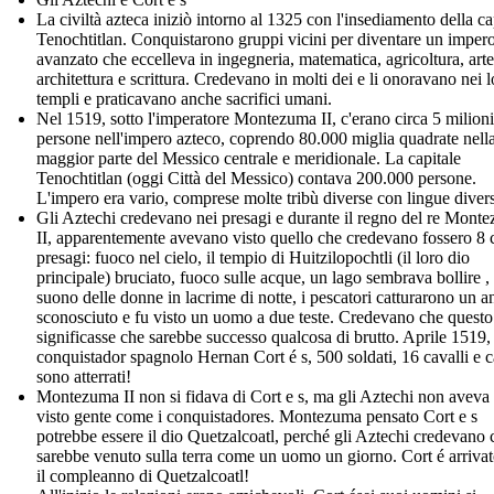
La civiltà azteca iniziò intorno al 1325 con l'insediamento della ca
Tenochtitlan. Conquistarono gruppi vicini per diventare un imper
avanzato che eccelleva in ingegneria, matematica, agricoltura, arte
architettura e scrittura. Credevano in molti dei e li onoravano nei l
templi e praticavano anche sacrifici umani.
Nel 1519, sotto l'imperatore Montezuma II, c'erano circa 5 milioni
persone nell'impero azteco, coprendo 80.000 miglia quadrate nell
maggior parte del Messico centrale e meridionale. La capitale
Tenochtitlan (oggi Città del Messico) contava 200.000 persone.
L'impero era vario, comprese molte tribù diverse con lingue diver
Gli Aztechi credevano nei presagi e durante il regno del re Mont
II, apparentemente avevano visto quello che credevano fossero 8 c
presagi: fuoco nel cielo, il tempio di Huitzilopochtli (il loro dio
principale) bruciato, fuoco sulle acque, un lago sembrava bollire , 
suono delle donne in lacrime di notte, i pescatori catturarono un a
sconosciuto e fu visto un uomo a due teste. Credevano che questo
significasse che sarebbe successo qualcosa di brutto. Aprile 1519, 
conquistador spagnolo Hernan Cort é s, 500 soldati, 16 cavalli e 
sono atterrati!
Montezuma II non si fidava di Cort e s, ma gli Aztechi non aveva
visto gente come i conquistadores. Montezuma pensato Cort e s
potrebbe essere il dio Quetzalcoatl, perché gli Aztechi credevano 
sarebbe venuto sulla terra come un uomo un giorno. Cort é arrivat
il compleanno di Quetzalcoatl!