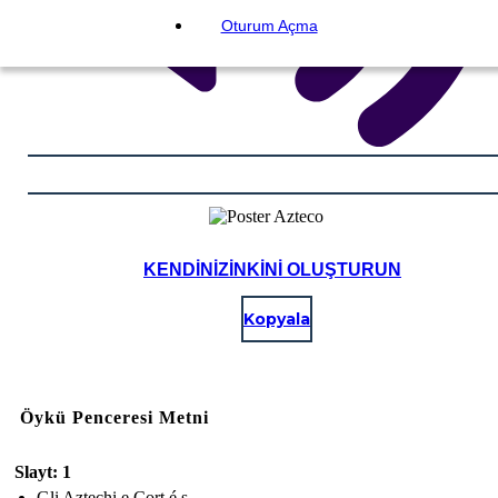
Oturum Açma
KENDINIZINKINI OLUŞTURUN
Kopyala
Öykü Penceresi Metni
Slayt: 1
Gli Aztechi e Cort é s