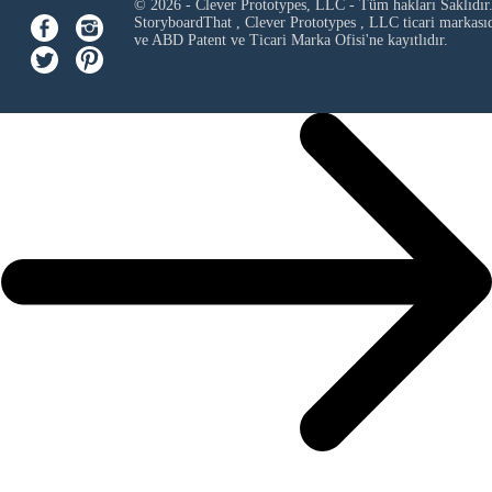
© 2026 - Clever Prototypes, LLC - Tüm hakları Saklıdır
StoryboardThat ,
Clever Prototypes , LLC
ticari markası
ve ABD Patent ve Ticari Marka Ofisi'ne kayıtlıdır.