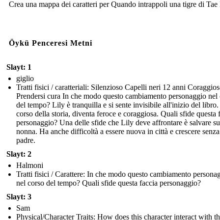
Crea una mappa dei caratteri per Quando intrappoli una tigre di Tae
Öykü Penceresi Metni
Slayt: 1
giglio
Tratti fisici / caratteriali: Silenzioso Capelli neri 12 anni Coraggio
Prendersi cura In che modo questo cambiamento personaggio nel 
del tempo? Lily è tranquilla e si sente invisibile all'inizio del libro
corso della storia, diventa feroce e coraggiosa. Quali sfide questa 
personaggio? Una delle sfide che Lily deve affrontare è salvare s
nonna. Ha anche difficoltà a essere nuova in città e crescere senz
padre.
Slayt: 2
Halmoni
Tratti fisici / Carattere: In che modo questo cambiamento persona
nel corso del tempo? Quali sfide questa faccia personaggio?
Slayt: 3
Sam
Physical/Character Traits: How does this character interact with t