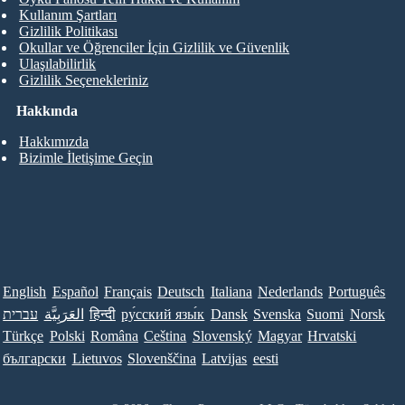
Kullanım Şartları
Gizlilik Politikası
Okullar ve Öğrenciler İçin Gizlilik ve Güvenlik
Ulaşılabilirlik
Gizlilik Seçenekleriniz
Hakkında
Hakkımızda
Bizimle İletişime Geçin
English
Español
Français
Deutsch
Italiana
Nederlands
Português
עברית
العَرَبِيَّة
हिन्दी
ру́сский язы́к
Dansk
Svenska
Suomi
Norsk
Türkçe
Polski
Româna
Ceština
Slovenský
Magyar
Hrvatski
български
Lietuvos
Slovenščina
Latvijas
eesti