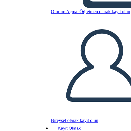
Personaggi di una Tigre
Oturum Açma
Öğretmen olarak kayıt olun
Bu Öykü Panosunu kopyala
BİR HİKAYE PANOSU OLUŞTUR
SLAYT GÖSTERİSİNİ OYNAT
BENİ OKU
Bireysel olarak kayıt olun
Kayıt Olmak