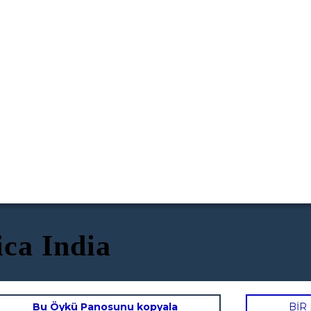
ica India
Bu Öykü Panosunu kopyala
BİR