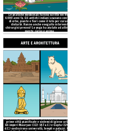
Le pratiche medicinali furono scritte nei Veda
4.000 anni fa. Gli antichi indiani usavano centinaia
ARTE E ARCHITETTURA
di erbe, piante e fiori come il loto per curare i
disturbi. Hanno anche eseguito interventi
chirurgici precoci! Lo yoga ha aiutato ad allineare
mente, corpo e anima.
ARTE E ARCHITETTURA
REALIZZAZIONI DE
SCRITTURA
La civiltà Harappa (2500-1700 a.C.) ha costruito le
prime città pianificate e sistemi di igiene urbana.
Gli imperi Mauryan (322-187 a.C.) e Gupta (320-550
d.C.) costruirono università, templi e palazzi. Hanno
prodotto dipinti, murales e sculture. Il Taj Mahal in
marmo bianco è una delle strutture più iconiche al
mondo.
La civiltà Harappa (2500-1700 a.C.) ha costruito le
prime città pianificate e sistemi di igiene urbana.
SCIENZA E MEDICINA
Gli imperi Mauryan (322-187 a.C.) e Gupta (320-550
d.C.) costruirono università, templi e palazzi. Hanno