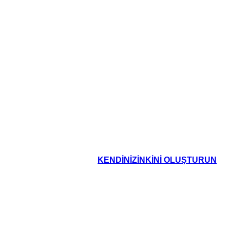
ritte più antiche del mondo. I
rono scritti in sanscrito dopo
e per centinaia di anni. La
 con poesie, favole, racconti
ti sulla legge e la religione
KENDINIZINKINI OLUŞTURUN
oard That