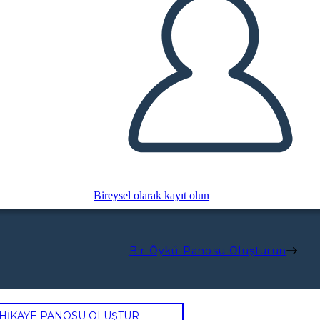
Bireysel olarak kayıt olun
Bir Öykü Panosu Oluşturun
 HİKAYE PANOSU OLUŞTUR