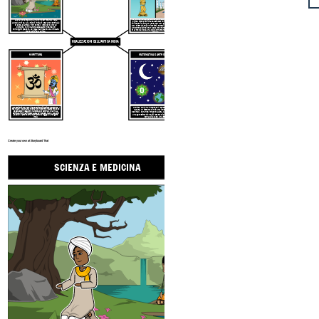
La civiltà Harappa (2500-1700 a.C.) ha costruito le
Le pratiche medicinali furono scritte nei Veda
prime città pianificate e sistemi di igiene urbana.
4.000 anni fa. Gli antichi indiani usavano centinaia
Gli imperi Mauryan (322-187 a.C.) e Gupta (320-550
di erbe, piante e fiori come il loto per curare i
d.C.) costruirono università, templi e palazzi. Hanno
disturbi. Hanno anche eseguito interventi
prodotto dipinti, murales e sculture. Il Taj Mahal in
chirurgici precoci! Lo yoga ha aiutato ad allineare
marmo bianco è una delle strutture più iconiche al
mente, corpo e anima.
mondo.
REALIZZAZIONI DELL'ANTICA INDIA
SCRITTURA
MATEMATICA E ASTRONOMIA
Il sanscrito è una delle lingue scritte più antiche del mondo. I
L'antica India ha inventato il concetto di zero, ha
testi sacri indù chiamati Veda furono scritti in sanscrito dopo
creato un sistema di misurazione, pesi, scale e
essere stati insegnati oralmente per centinaia di anni. La
decimali. Durante l'Impero Gupta, Aryabhata scoprì
scrittura fiorì nell'impero Gupta con poesie, favole, racconti
un'approssimazione più esatta di pi greco e che la
popolari, opere teatrali e scritti sulla legge e la religione
terra girava su un asse.
indù.
Create your own at Storyboard That
SCIENZA E MEDICINA