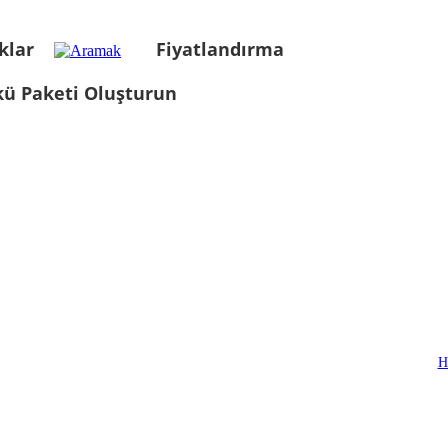
klar
Fiyatlandırma
kü Paketi Oluşturun
H