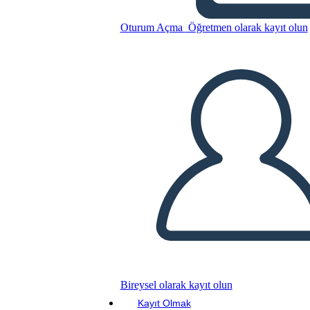
Trama
Oturum Açma
Öğretmen olarak kayıt olun
Bu Öykü Panosunu kopyala
BİR HİKAYE PANOSU OLUŞTUR
SLAYT GÖSTERİSİNİ OYNAT
BENİ OKU
Bireysel olarak kayıt olun
Kayıt Olmak