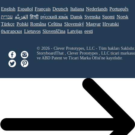
English
Español
Français
Deutsch
Italiana
Nederlands
Português
עברית
العَرَبِيَّة
हिन्दी
ру́сский язы́к
Dansk
Svenska
Suomi
Norsk
Türkçe
Polski
Româna
Ceština
Slovenský
Magyar
Hrvatski
български
Lietuvos
Slovenščina
Latvijas
eesti
© 2026 - Clever Prototypes, LLC - Tüm hakları Saklıdır
StoryboardThat ,
Clever Prototypes , LLC
ticari markası
ve ABD Patent ve Ticari Marka Ofisi'ne kayıtlıdır.