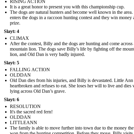
RISING ACTION
It is a great honor to present you with this championship cup.
The dogs are natural hunters and become well known in the area. 
enters the dogs in a raccoon hunting contest and they win money 
prize.
Slayt: 4
CLIMAX
After the contest, Billy and the dogs are hunting and come across 
mountain lion. The dogs save Billy’s life by fighting off the moun
lion, and Old Dan is very badly injured.
Slayt: 5
FALLING ACTION
OLDDAN
Old Dan dies from his injuries, and Billy is devastated. Little Ann 
heartbroken and refuses to eat. She loses her will to live and dies 
lying across Old Dan’s grave.
Slayt: 6
RESOLUTION
It's the sacred red fern!
OLDDAN
LITTLEANN
The family is able to move further into town due to the money th
won from the hunting competition. Before they move, Billy visits 