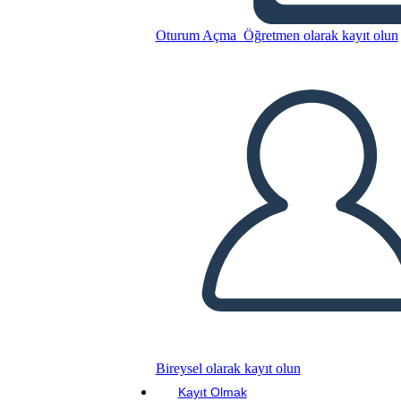
Regioni Culturali dei Popoli
Indigeni del Nord America
Oturum Açma
Öğretmen olarak kayıt olun
Bu Öykü Panosunu kopyala
BİR HİKAYE PANOSU OLUŞTUR
SLAYT GÖSTERİSİNİ OYNAT
BENİ OKU
Bireysel olarak kayıt olun
Kayıt Olmak