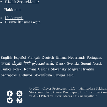
Gizlilik Seçenekleriniz
Hakkında
Hakkımızda
Bizimle İletişime Geçin
English
Español
Français
Deutsch
Italiana
Nederlands
Português
עברית
العَرَبِيَّة
हिन्दी
ру́сский язы́к
Dansk
Svenska
Suomi
Norsk
Türkçe
Polski
Româna
Ceština
Slovenský
Magyar
Hrvatski
български
Lietuvos
Slovenščina
Latvijas
eesti
© 2026 - Clever Prototypes, LLC - Tüm hakları Saklıdır
StoryboardThat ,
Clever Prototypes , LLC
ticari markası
ve ABD Patent ve Ticari Marka Ofisi'ne kayıtlıdır.