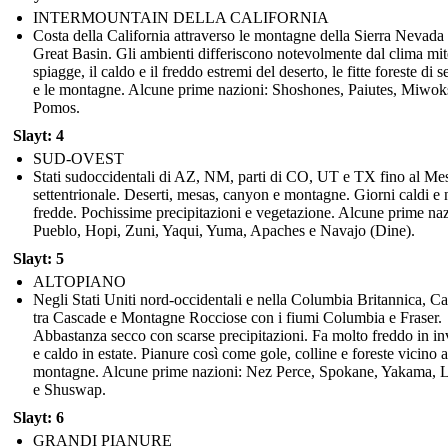
INTERMOUNTAIN DELLA CALIFORNIA
Costa della California attraverso le montagne della Sierra Nevada 
Great Basin. Gli ambienti differiscono notevolmente dal clima mit
spiagge, il caldo e il freddo estremi del deserto, le fitte foreste di 
e le montagne. Alcune prime nazioni: Shoshones, Paiutes, Miwok
Pomos.
Slayt: 4
SUD-OVEST
Stati sudoccidentali di AZ, NM, parti di CO, UT e TX fino al Me
settentrionale. Deserti, mesas, canyon e montagne. Giorni caldi e n
fredde. Pochissime precipitazioni e vegetazione. Alcune prime naz
Pueblo, Hopi, Zuni, Yaqui, Yuma, Apaches e Navajo (Dine).
Slayt: 5
ALTOPIANO
Negli Stati Uniti nord-occidentali e nella Columbia Britannica, C
tra Cascade e Montagne Rocciose con i fiumi Columbia e Fraser.
Abbastanza secco con scarse precipitazioni. Fa molto freddo in i
e caldo in estate. Pianure così come gole, colline e foreste vicino a
montagne. Alcune prime nazioni: Nez Perce, Spokane, Yakama, L
e Shuswap.
Slayt: 6
GRANDI PIANURE