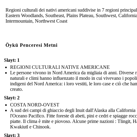
Regioni culturali dei nativi americani suddivise in 7 regioni principal
Eastern Woodlands, Southeast, Plains Plateau, Southwest, Californi
Intermountain, Northwest Coast
Öykü Penceresi Metni
Slayt: 1
REGIONI CULTURALI NATIVE AMERICANE
Le persone vivono in Nord America da migliaia di anni. Diverse r
naturali e climi hanno influenzato il modo in cui vivevano i popoli
indigeni del Nord America: i loro vestiti, le loro case e ciò che ha
creato.
Slayt: 2
COSTA NORD-OVEST
A sud dei campi di ghiaccio degli Inuit dall'Alaska alla California
l'Oceano Pacifico. Fitte foreste di abeti, pini e cedri e spiagge roc
piatte. Il clima è mite e piovoso. Alcune prime nazioni : Tlingit, H
Kwakiutl e Chinook.
Slayt: 3