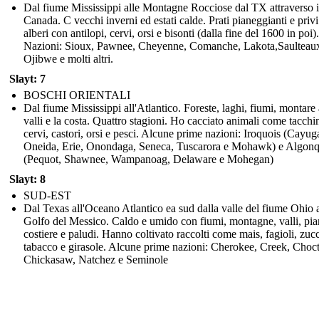
Dal fiume Mississippi alle Montagne Rocciose dal TX attraverso i
Canada. C vecchi inverni ed estati calde. Prati pianeggianti e privi
alberi con antilopi, cervi, orsi e bisonti (dalla fine del 1600 in poi
Nazioni: Sioux, Pawnee, Cheyenne, Comanche, Lakota,Saulteau
Ojibwe e molti altri.
Slayt: 7
BOSCHI ORIENTALI
Dal fiume Mississippi all'Atlantico. Foreste, laghi, fiumi, montare 
valli e la costa. Quattro stagioni. Ho cacciato animali come tacchin
cervi, castori, orsi e pesci. Alcune prime nazioni: Iroquois (Cayug
Oneida, Erie, Onondaga, Seneca, Tuscarora e Mohawk) e Algon
(Pequot, Shawnee, Wampanoag, Delaware e Mohegan)
Slayt: 8
SUD-EST
Dal Texas all'Oceano Atlantico ea sud dalla valle del fiume Ohio 
Golfo del Messico. Caldo e umido con fiumi, montagne, valli, pi
costiere e paludi. Hanno coltivato raccolti come mais, fagioli, zuc
tabacco e girasole. Alcune prime nazioni: Cherokee, Creek, Choc
Chickasaw, Natchez e Seminole