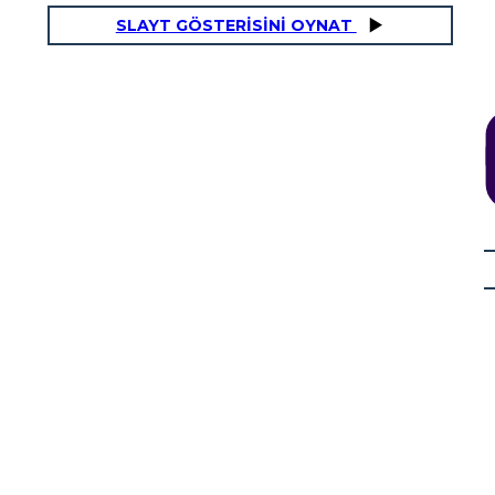
SLAYT GÖSTERİSİNİ OYNAT
NFLITTO
AZIONE IN AUMENTO
aleconazo all'Avana.
Le famiglie impostare la barca nel porto dell'Avana. Si rendono conto
to di prigione. È da
che ci sono migliaia di persone che stanno facendo lo stesso. Il