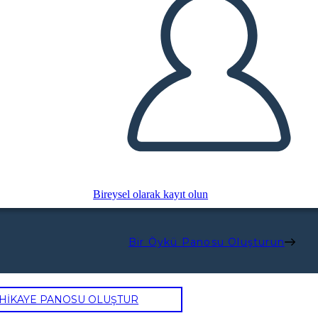
Bireysel olarak kayıt olun
Bir Öykü Panosu Oluşturun
 HİKAYE PANOSU OLUŞTUR