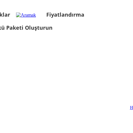
klar
Fiyatlandırma
kü Paketi Oluşturun
H