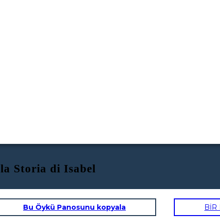
la Storia di Isabel
Bu Öykü Panosunu kopyala
BİR