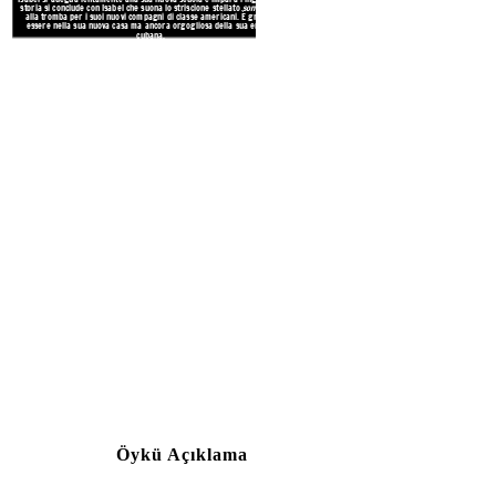
storia si conclude con Isabel che suona lo striscione stellato
son cubano
alla tromba per i suoi nuovi compagni di classe americani. È grata di
essere nella sua nuova casa ma ancora orgogliosa della sua eredità
cubana.
Poiché sono stati portati fuori rot
rimanere senza carburante. A turno 
peso. Tutti si chiedono quanto tempo
continua a ripetere tristemente mañ
non è stata in grado di metter
Improvvisamente gli squali circonda
migliore amico d
Create your own at Storyb
Öykü Açıklama