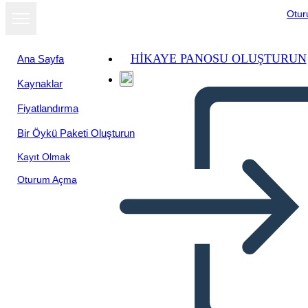
Otu
HIKAYE PANOSU OLUŞTURUN
Ana Sayfa
Kaynaklar
Fiyatlandırma
Bir Öykü Paketi Oluşturun
Kayıt Olmak
Oturum Açma