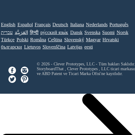
English
Español
Français
Deutsch
Italiana
Nederlands
Português
עברית
العَرَبِيَّة
हिन्दी
ру́сский язы́к
Dansk
Svenska
Suomi
Norsk
Türkçe
Polski
Româna
Ceština
Slovenský
Magyar
Hrvatski
български
Lietuvos
Slovenščina
Latvijas
eesti
© 2026 - Clever Prototypes, LLC - Tüm hakları Saklıdır
StoryboardThat ,
Clever Prototypes , LLC
ticari markası
ve ABD Patent ve Ticari Marka Ofisi'ne kayıtlıdır.