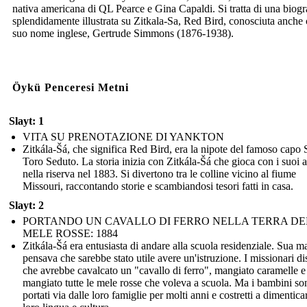
nativa americana di QL Pearce e Gina Capaldi. Si tratta di una biogr
splendidamente illustrata su Zitkala-Sa, Red Bird, conosciuta anche 
suo nome inglese, Gertrude Simmons (1876-1938).
Öykü Penceresi Metni
Slayt: 1
VITA SU PRENOTAZIONE DI YANKTON
Zitkála-Šá, che significa Red Bird, era la nipote del famoso capo 
Toro Seduto. La storia inizia con Zitkála-Šá che gioca con i suoi 
nella riserva nel 1883. Si divertono tra le colline vicino al fiume
Missouri, raccontando storie e scambiandosi tesori fatti in casa.
Slayt: 2
PORTANDO UN CAVALLO DI FERRO NELLA TERRA DE
MELE ROSSE: 1884
Zitkála-Šá era entusiasta di andare alla scuola residenziale. Sua m
pensava che sarebbe stato utile avere un'istruzione. I missionari di
che avrebbe cavalcato un "cavallo di ferro", mangiato caramelle e
mangiato tutte le mele rosse che voleva a scuola. Ma i bambini son
portati via dalle loro famiglie per molti anni e costretti a dimentica