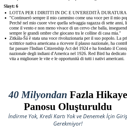
Slayt: 6
LOTTA PER I DIRITTI IN DC E UN'EREDITÀ DURATURA
"Continuerò sempre il mio cammino come una voce per il mio po
Perché nel mio cuore vive quella selvaggia ragazza di sette anni, l
come il vento e non meno vivace di un cervo che balla, inseguen
sempre le grandi ombre che giocano tra le colline di casa mia."
Zitkála-Šá è stata una voce rivoluzionaria per il suo popolo. La p
scrittrice nativa americana a ricevere il plauso nazionale, ha contri
far passare l'Indian Citizenship Act del 1924 e ha fondato il Consi
nazionale degli indiani d'America nel 1926. Red Bird ha dedicato 
vita a migliorare le vite e le opportunità di tutti i nativi americani.
40 Milyondan
Fazla Hikay
Panosu Oluşturuldu
İndirme Yok, Kredi Kartı Yok ve Denemek İçin Giri
Gerekmiyor!