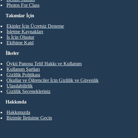
Photos For Class
Takımlar İçin
Ekipler İçin Ücretsiz Deneme
İşletme Kaynakları
İş İçin Oluştur
Ekibime Katıl
İlkeler
Öykü Panosu Telif Hakkı ve Kullanım
Kullanım Şartları
Gizlilik Politikası
Okullar ve Öğrenciler İçin Gizlilik ve Güvenlik
Ulaşılabilirlik
Gizlilik Seçenekleriniz
Hakkında
Hakkımızda
Bizimle İletişime Geçin