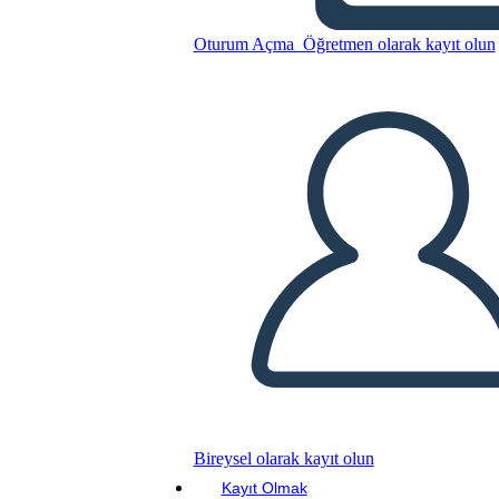
Riepilogo di Red Bird Sings
Oturum Açma
Öğretmen olarak kayıt olun
Bu Öykü Panosunu kopyala
BİR HİKAYE PANOSU OLUŞTUR
SLAYT GÖSTERİSİNİ OYNAT
BENİ OKU
Bireysel olarak kayıt olun
Kayıt Olmak