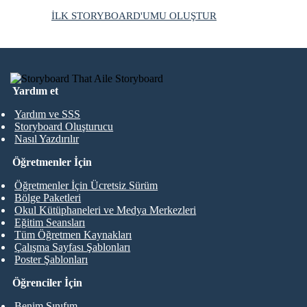
İLK STORYBOARD'UMU OLUŞTUR
Yardım et
Yardım ve SSS
Storyboard Oluşturucu
Nasıl Yazdırılır
Öğretmenler İçin
Öğretmenler İçin Ücretsiz Sürüm
Bölge Paketleri
Okul Kütüphaneleri ve Medya Merkezleri
Eğitim Seansları
Tüm Öğretmen Kaynakları
Çalışma Sayfası Şablonları
Poster Şablonları
Öğrenciler İçin
Benim Sınıfım