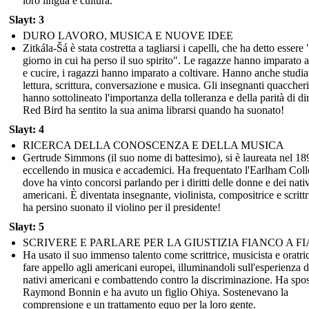
loro lingua e cultura.
Slayt: 3
DURO LAVORO, MUSICA E NUOVE IDEE
Zitkála-Šá è stata costretta a tagliarsi i capelli, che ha detto essere "
giorno in cui ha perso il suo spirito". Le ragazze hanno imparato a
e cucire, i ragazzi hanno imparato a coltivare. Hanno anche studia
lettura, scrittura, conversazione e musica. Gli insegnanti quaccheri
hanno sottolineato l'importanza della tolleranza e della parità di diri
Red Bird ha sentito la sua anima librarsi quando ha suonato!
Slayt: 4
RICERCA DELLA CONOSCENZA E DELLA MUSICA
Gertrude Simmons (il suo nome di battesimo), si è laureata nel 18
eccellendo in musica e accademici. Ha frequentato l'Earlham Col
dove ha vinto concorsi parlando per i diritti delle donne e dei nativ
americani. È diventata insegnante, violinista, compositrice e scrittr
ha persino suonato il violino per il presidente!
Slayt: 5
SCRIVERE E PARLARE PER LA GIUSTIZIA FIANCO A F
Ha usato il suo immenso talento come scrittrice, musicista e oratri
fare appello agli americani europei, illuminandoli sull'esperienza d
nativi americani e combattendo contro la discriminazione. Ha spo
Raymond Bonnin e ha avuto un figlio Ohiya. Sostenevano la
comprensione e un trattamento equo per la loro gente.