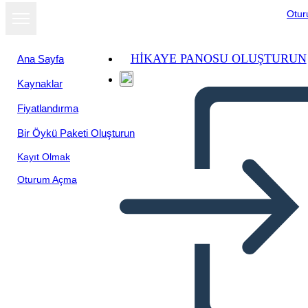
Otu
HIKAYE PANOSU OLUŞTURUN
Ana Sayfa
Kaynaklar
Fiyatlandırma
Bir Öykü Paketi Oluşturun
Kayıt Olmak
Oturum Açma
Road to the 19mo