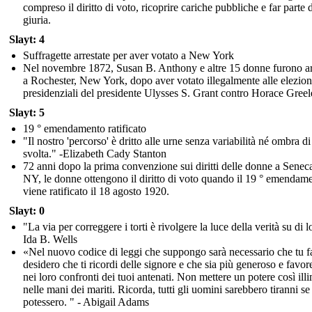
compreso il diritto di voto, ricoprire cariche pubbliche e far parte 
giuria.
Slayt: 4
Suffragette arrestate per aver votato a New York
Nel novembre 1872, Susan B. Anthony e altre 15 donne furono ar
a Rochester, New York, dopo aver votato illegalmente alle elezion
presidenziali del presidente Ulysses S. Grant contro Horace Greel
Slayt: 5
19 ° emendamento ratificato
"Il nostro 'percorso' è dritto alle urne senza variabilità né ombra di
svolta." -Elizabeth Cady Stanton
72 anni dopo la prima convenzione sui diritti delle donne a Seneca
NY, le donne ottengono il diritto di voto quando il 19 ° emendam
viene ratificato il 18 agosto 1920.
Slayt: 0
"La via per correggere i torti è rivolgere la luce della verità su di l
Ida B. Wells
«Nel nuovo codice di leggi che suppongo sarà necessario che tu f
desidero che ti ricordi delle signore e che sia più generoso e favor
nei loro confronti dei tuoi antenati. Non mettere un potere così illi
nelle mani dei mariti. Ricorda, tutti gli uomini sarebbero tiranni se
potessero. " - Abigail Adams