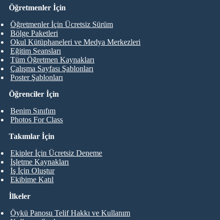
Öğretmenler İçin
Öğretmenler İçin Ücretsiz Sürüm
Bölge Paketleri
Okul Kütüphaneleri ve Medya Merkezleri
Eğitim Seansları
Tüm Öğretmen Kaynakları
Çalışma Sayfası Şablonları
Poster Şablonları
Öğrenciler İçin
Benim Sınıfım
Photos For Class
Takımlar İçin
Ekipler İçin Ücretsiz Deneme
İşletme Kaynakları
İş İçin Oluştur
Ekibime Katıl
İlkeler
Öykü Panosu Telif Hakkı ve Kullanım