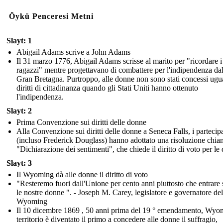
Öykü Penceresi Metni
Slayt: 1
Abigail Adams scrive a John Adams
Il 31 marzo 1776, Abigail Adams scrisse al marito per "ricordare i
ragazzi" mentre progettavano di combattere per l'indipendenza dal
Gran Bretagna. Purtroppo, alle donne non sono stati concessi ugu
diritti di cittadinanza quando gli Stati Uniti hanno ottenuto
l'indipendenza.
Slayt: 2
Prima Convenzione sui diritti delle donne
Alla Convenzione sui diritti delle donne a Seneca Falls, i partecip
(incluso Frederick Douglass) hanno adottato una risoluzione chia
"Dichiarazione dei sentimenti", che chiede il diritto di voto per le
Slayt: 3
Il Wyoming dà alle donne il diritto di voto
"Resteremo fuori dall'Unione per cento anni piuttosto che entrare
le nostre donne ". - Joseph M. Carey, legislatore e governatore del
Wyoming
Il 10 dicembre 1869 , 50 anni prima del 19 ° emendamento, Wyo
territorio è diventato il primo a concedere alle donne il suffragio,