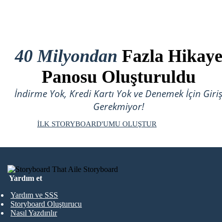
40 Milyondan
Fazla Hikay
Panosu Oluşturuldu
İndirme Yok, Kredi Kartı Yok ve Denemek İçin Giri
Gerekmiyor!
İLK STORYBOARD'UMU OLUŞTUR
Yardım et
Yardım ve SSS
Storyboard Oluşturucu
Nasıl Yazdırılır