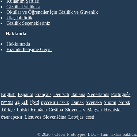
Kullanım Şartları
Gizlilik Politikası
Okullar ve Öğrenciler İçin Gizlilik ve Güvenlik
Ulaşılabilirlik
Gizlilik Seçenekleriniz
Hakkında
Hakkımızda
Bizimle İletişime Geçin
English
Español
Français
Deutsch
Italiana
Nederlands
Português
עברית
العَرَبِيَّة
हिन्दी
ру́сский язы́к
Dansk
Svenska
Suomi
Norsk
Türkçe
Polski
Româna
Ceština
Slovenský
Magyar
Hrvatski
български
Lietuvos
Slovenščina
Latvijas
eesti
© 2026 - Clever Prototypes, LLC - Tüm hakları Saklıdır