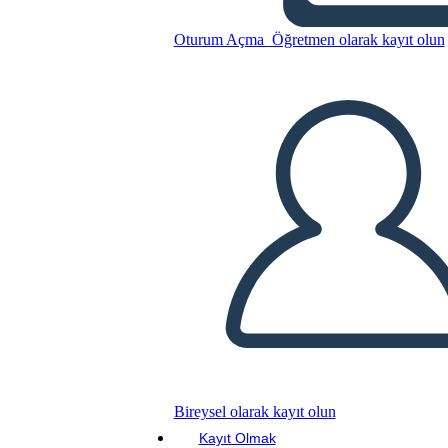
Oturum Açma
Öğretmen olarak kayıt olun
Bu Öykü Panosunu kopyala
BİR HİKAYE PANOSU OLUŞTUR
SLAYT GÖSTERİSİNİ OYNAT
BENİ OKU
Bireysel olarak kayıt olun
Kayıt Olmak