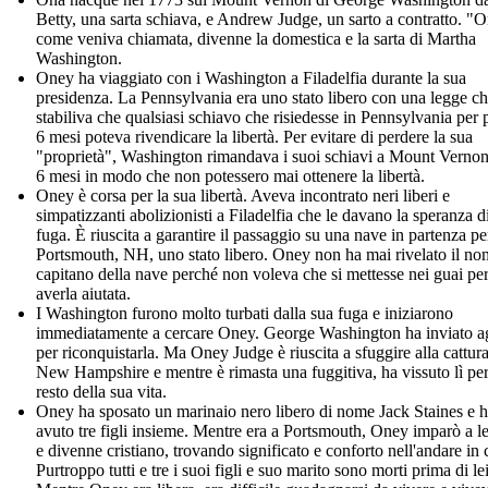
Betty, una sarta schiava, e Andrew Judge, un sarto a contratto. "
come veniva chiamata, divenne la domestica e la sarta di Martha
Washington.
Oney ha viaggiato con i Washington a Filadelfia durante la sua
presidenza. La Pennsylvania era uno stato libero con una legge c
stabiliva che qualsiasi schiavo che risiedesse in Pennsylvania per 
6 mesi poteva rivendicare la libertà. Per evitare di perdere la sua
"proprietà", Washington rimandava i suoi schiavi a Mount Verno
6 mesi in modo che non potessero mai ottenere la libertà.
Oney è corsa per la sua libertà. Aveva incontrato neri liberi e
simpatizzanti abolizionisti a Filadelfia che le davano la speranza d
fuga. È riuscita a garantire il passaggio su una nave in partenza pe
Portsmouth, NH, uno stato libero. Oney non ha mai rivelato il no
capitano della nave perché non voleva che si mettesse nei guai pe
averla aiutata.
I Washington furono molto turbati dalla sua fuga e iniziarono
immediatamente a cercare Oney. George Washington ha inviato a
per riconquistarla. Ma Oney Judge è riuscita a sfuggire alla cattura
New Hampshire e mentre è rimasta una fuggitiva, ha vissuto lì per
resto della sua vita.
Oney ha sposato un marinaio nero libero di nome Jack Staines e 
avuto tre figli insieme. Mentre era a Portsmouth, Oney imparò a l
e divenne cristiano, trovando significato e conforto nell'andare in 
Purtroppo tutti e tre i suoi figli e suo marito sono morti prima di lei