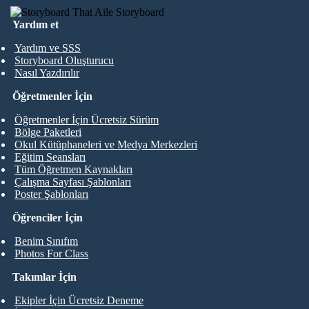
Yardım et
Yardım ve SSS
Storyboard Oluşturucu
Nasıl Yazdırılır
Öğretmenler İçin
Öğretmenler İçin Ücretsiz Sürüm
Bölge Paketleri
Okul Kütüphaneleri ve Medya Merkezleri
Eğitim Seansları
Tüm Öğretmen Kaynakları
Çalışma Sayfası Şablonları
Poster Şablonları
Öğrenciler İçin
Benim Sınıfım
Photos For Class
Takımlar İçin
Ekipler İçin Ücretsiz Deneme