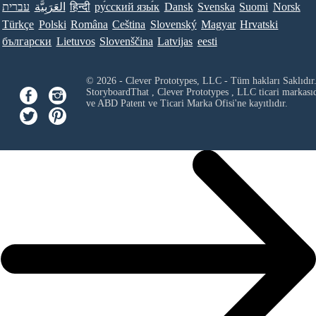
עברית
العَرَبِيَّة
हिन्दी
ру́сский язы́к
Dansk
Svenska
Suomi
Norsk
Türkçe
Polski
Româna
Ceština
Slovenský
Magyar
Hrvatski
български
Lietuvos
Slovenščina
Latvijas
eesti
© 2026 - Clever Prototypes, LLC - Tüm hakları Saklıdır
StoryboardThat ,
Clever Prototypes , LLC
ticari markası
ve ABD Patent ve Ticari Marka Ofisi'ne kayıtlıdır.