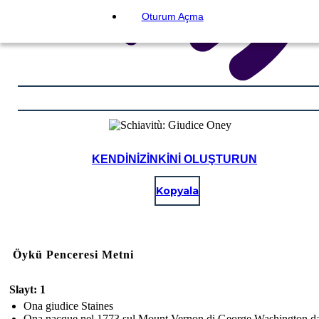
Oturum Açma
KENDINIZINKINI OLUŞTURUN
Kopyala
Öykü Penceresi Metni
Slayt: 1
Ona giudice Staines
Ona nacque nel 1773 sul Mount Vernon di George Washington d