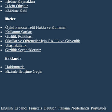
İşletme Kaynakları
İş İçin Oluştur
Ekibime Katıl
İlkeler
Öykü Panosu Telif Hakkı ve Kullanım
Kullanım Şartları
Gizlilik Politikası
Okullar ve Öğrenciler İçin Gizlilik ve Güvenlik
Ulaşılabilirlik
Gizlilik Seçenekleriniz
Hakkında
Hakkımızda
Bizimle İletişime Geçin
English
Español
Français
Deutsch
Italiana
Nederlands
Português