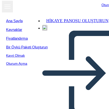
Otu
HIKAYE PANOSU OLUŞTURUN
Ana Sayfa
Kaynaklar
Fiyatlandırma
Bir Öykü Paketi Oluşturun
Kayıt Olmak
Oturum Açma
Schiavitù: Giudice Oney