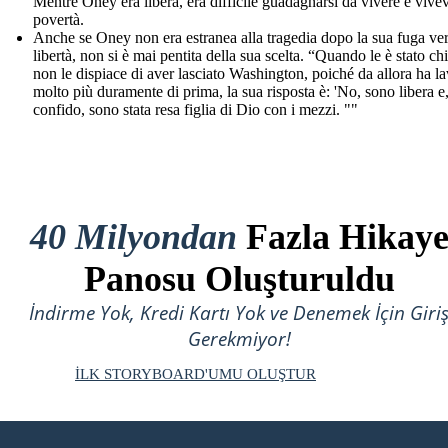
Mentre Oney era libera, era difficile guadagnarsi da vivere e vive
povertà.
Anche se Oney non era estranea alla tragedia dopo la sua fuga ver
libertà, non si è mai pentita della sua scelta. “Quando le è stato ch
non le dispiace di aver lasciato Washington, poiché da allora ha l
molto più duramente di prima, la sua risposta è: 'No, sono libera e
confido, sono stata resa figlia di Dio con i mezzi. ""
40 Milyondan
Fazla Hikay
Panosu Oluşturuldu
İndirme Yok, Kredi Kartı Yok ve Denemek İçin Giri
Gerekmiyor!
İLK STORYBOARD'UMU OLUŞTUR