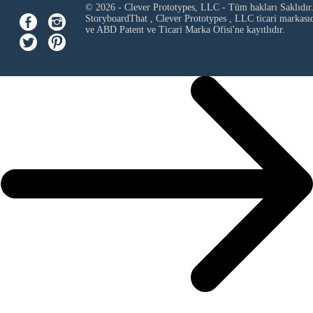
© 2026 - Clever Prototypes, LLC - Tüm hakları Saklıdır
StoryboardThat ,
Clever Prototypes , LLC
ticari markası
ve ABD Patent ve Ticari Marka Ofisi'ne kayıtlıdır.