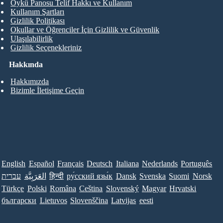
Öykü Panosu Telif Hakkı ve Kullanım
Kullanım Şartları
Gizlilik Politikası
Okullar ve Öğrenciler İçin Gizlilik ve Güvenlik
Ulaşılabilirlik
Gizlilik Seçenekleriniz
Hakkında
Hakkımızda
Bizimle İletişime Geçin
English
Español
Français
Deutsch
Italiana
Nederlands
Português
עברית
العَرَبِيَّة
हिन्दी
ру́сский язы́к
Dansk
Svenska
Suomi
Norsk
Türkçe
Polski
Româna
Ceština
Slovenský
Magyar
Hrvatski
български
Lietuvos
Slovenščina
Latvijas
eesti