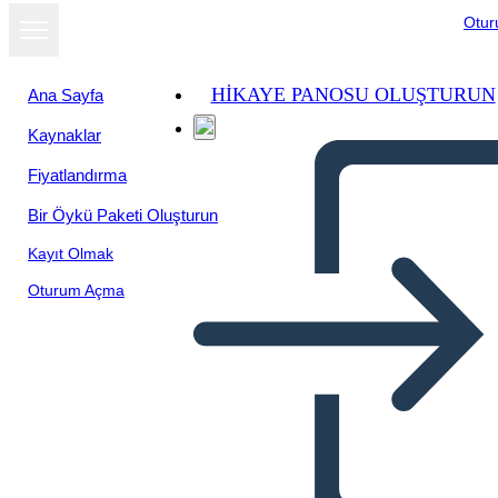
Otu
HIKAYE PANOSU OLUŞTURUN
Ana Sayfa
Kaynaklar
Fiyatlandırma
Bir Öykü Paketi Oluşturun
Kayıt Olmak
Oturum Açma
Temi Fantasma