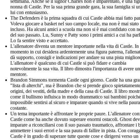
settimana. Anche se il signor Charles non è imparentato, è una fig
nonna di Castle. Per la sua prima grande gara, la sua famiglia si u
lui con entusiasmo.
The Defenders è la prima squadra di cui Castle abbia mai fatto par
Voleva giocare a basket nel suo campo locale, ma non è mai stato
incluso. Ha alcuni amici a scuola ma non si è mai confidato con 
del suo passato. Lu, Sunny e Patty sono i primi amici a cui ha parl
Lo fa sentire visto e accettato.
L'allenatore diventa un mentore importante nella vita di Castle. In
momento in cui desidera ardentemente una figura paterna, l'allenat
dà supporto, consigli e indicazioni per andare su una pista miglior
L'allenatore è qualcuno di cui Castle si può fidare e cambia
notevolmente la sua vita. Il libro dimostra l'importanza di avere un
mentore.
Brandon Simmons tormenta Castle ogni giorno. Castle ha una gr
"lista di alterchi", ma è Brandon che si prende gioco spietatamente
origini, dei vestiti, della madre e della casa di Castle. Il libro most
come il bullismo influisca in modo drammatico sui bambini poich
impossibile sentirsi al sicuro e imparare quando si vive nella paura
costante.
Un tema importante è affrontare le proprie paure. L'allenatore con
Castle come ha anche dovuto superare enormi ostacoli. Ghost de
imparare a riconciliarsi con il suo passato traumatico, affrontare i b
ammettere i suoi errori e la sua paura di fallire in pista. Con corag
Castle è in grado di superare tutte queste cose e dirigersi verso un