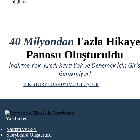
migliore.
40 Milyondan
Fazla Hikay
Panosu Oluşturuldu
İndirme Yok, Kredi Kartı Yok ve Denemek İçin Giri
Gerekmiyor!
İLK STORYBOARD'UMU OLUŞTUR
Yardım et
Yardım ve SSS
Storyboard Oluşturucu