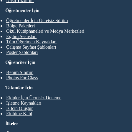
Nasıl Yazdırılır
Öğretmenler İçin
Öğretmenler İçin Ücretsiz Sürüm
Bölge Paketleri
Okul Kütüphaneleri ve Medya Merkezleri
Eğitim Seansları
Tüm Öğretmen Kaynakları
Çalışma Sayfası Şablonları
Poster Şablonları
Öğrenciler İçin
Benim Sınıfım
Photos For Class
Takımlar İçin
Ekipler İçin Ücretsiz Deneme
İşletme Kaynakları
İş İçin Oluştur
Ekibime Katıl
İlkeler