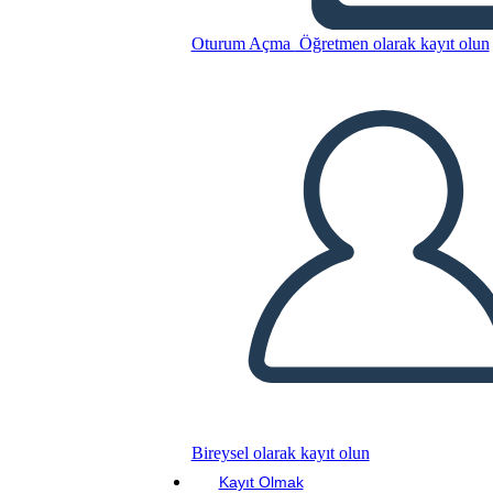
Oturum Açma
Öğretmen olarak kayıt olun
Bu Öykü Panosunu kopyala
BİR HİKAYE PANOSU OLUŞTUR
SLAYT GÖSTERİSİNİ OYNAT
BENİ OKU
Bireysel olarak kayıt olun
Kayıt Olmak