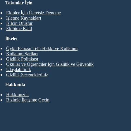
Takımlar İçin
Ekipler İçin Ücretsiz Deneme
İşletme Kaynakları
İş İçin Oluştur
Ekibime Katıl
İlkeler
Öykü Panosu Telif Hakkı ve Kullanım
Kullanım Şartları
Gizlilik Politikası
Okullar ve Öğrenciler İçin Gizlilik ve Güvenlik
Ulaşılabilirlik
Gizlilik Seçenekleriniz
Hakkında
Hakkımızda
Bizimle İletişime Geçin