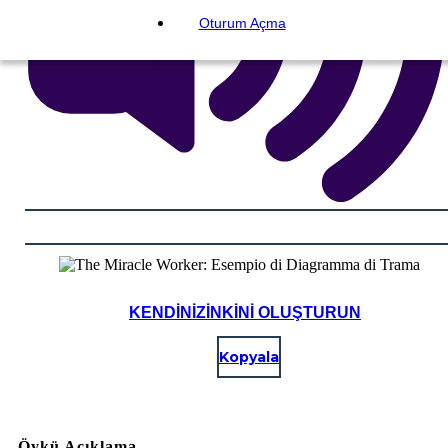
Oturum Açma
KENDINIZINKINI OLUŞTURUN
Kopyala
Öykü Açıklama