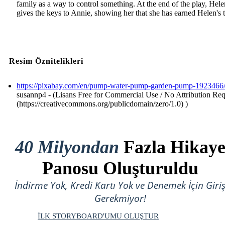
family as a way to control something. At the end of the play, Hele
gives the keys to Annie, showing her that she has earned Helen's t
Resim Öznitelikleri
https://pixabay.com/en/pump-water-pump-garden-pump-1923466
susannp4 - (Lisans Free for Commercial Use / No Attribution Re
(https://creativecommons.org/publicdomain/zero/1.0) )
40 Milyondan
Fazla Hikay
Panosu Oluşturuldu
İndirme Yok, Kredi Kartı Yok ve Denemek İçin Giri
Gerekmiyor!
İLK STORYBOARD'UMU OLUŞTUR