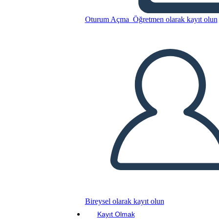
Esempio di Diagramma di
Oturum Açma
Öğretmen olarak kayıt olun
Trama
Bu Öykü Panosunu kopyala
BİR HİKAYE PANOSU OLUŞTUR
SLAYT GÖSTERİSİNİ OYNAT
BENİ OKU
Bireysel olarak kayıt olun
Kayıt Olmak