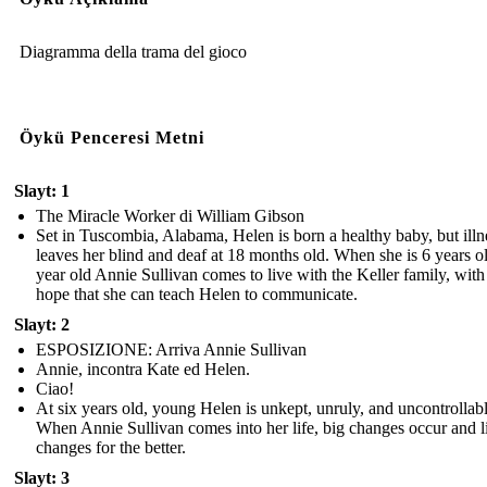
Diagramma della trama del gioco
Öykü Penceresi Metni
Slayt: 1
The Miracle Worker di William Gibson
Set in Tuscombia, Alabama, Helen is born a healthy baby, but illn
leaves her blind and deaf at 18 months old. When she is 6 years o
year old Annie Sullivan comes to live with the Keller family, with
hope that she can teach Helen to communicate.
Slayt: 2
ESPOSIZIONE: Arriva Annie Sullivan
Annie, incontra Kate ed Helen.
Ciao!
At six years old, young Helen is unkept, unruly, and uncontrollabl
When Annie Sullivan comes into her life, big changes occur and l
changes for the better.
Slayt: 3