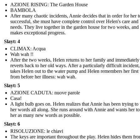
AZIONE RISING: The Garden House
BAMBOLA
After many chaotic incidents, Annie decides that in order for her t
successful, she must have complete control over Helen's care and 
needs. They live together in the garden house for two weeks, and
makes exceptional progress.
Slayt: 4
CLIMAX: Acqua
Wah wah !!
After the two weeks, Helen returns to her family and immediately
reverts back to her old ways. After a particularly difficult incident
takes Helen out to the water pump and Helen remembers her first
from before her illness: wah wah.
Slayt: 5
AZIONE CADUTA: nuove parole
Casa!
A light bulb goes on. Helen realizes that Annie has been trying to
her words all along. She runs around with Annie and wants her to
her as many new words as possible.
Slayt: 6
RISOLUZIONE: le chiavi
The keys are important throughout the play. Helen hides them fro