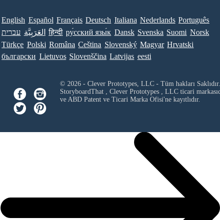
English
Español
Français
Deutsch
Italiana
Nederlands
Português
עברית
العَرَبِيَّة
हिन्दी
ру́сский язы́к
Dansk
Svenska
Suomi
Norsk
Türkçe
Polski
Româna
Ceština
Slovenský
Magyar
Hrvatski
български
Lietuvos
Slovenščina
Latvijas
eesti
© 2026 - Clever Prototypes, LLC - Tüm hakları Saklıdır
StoryboardThat ,
Clever Prototypes , LLC
ticari markası
ve ABD Patent ve Ticari Marka Ofisi'ne kayıtlıdır.