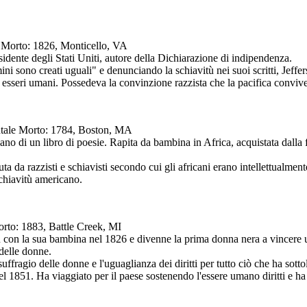
A Morto: 1826, Monticello, VA
sidente degli Stati Uniti, autore della Dichiarazione di indipendenza.
mini sono creati uguali" e denunciando la schiavitù nei suoi scritti, Jeff
di esseri umani. Possedeva la convinzione razzista che la pacifica convive
entale Morto: 1784, Boston, MA
ano di un libro di poesie. Rapita da bambina in Africa, acquistata dalla
ta da razzisti e schiavisti secondo cui gli africani erano intellettualmen
 schiavitù americano.
orto: 1883, Battle Creek, MI
tù con la sua bambina nel 1826 e divenne la prima donna nera a vincere u
 delle donne.
uffragio delle donne e l'uguaglianza dei diritti per tutto ciò che ha sotto
1851. Ha viaggiato per il paese sostenendo l'essere umano diritti e ha 