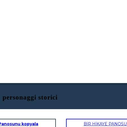
 personaggi storici
Panosunu kopyala
BİR HİKAYE PANOS