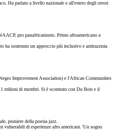
co. Ha parlato a livello nazionale e all'estero degli orrori
e del NAACP, pro panafricanismo. Primo afroamericano a
guito ha sostenuto un approccio più inclusivo e antirazzista
sal Negro Improvement Association) e l'African Communities
11 milioni di membri. Si è scontrato con Du Bois e il
le, pioniere della poesia jazz.
oni vulnerabili di esperienze afro americani. 'Un sogno