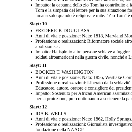
Impatto: la capanna dello zio Tom ha contribuito a far
Tom e la simpatia del lettore per la sua situazione 
umana solo quando è religiosa e mite. "Zio Tom" è 
Slayt: 10
FREDERICK DOUGLASS
Anni di vita e posizione: Nato: 1818, Maryland Mo
Professione o realizzazioni: Riformatore sociale afro
abolizionista.
Impatto: Ha ispirato altre persone schiave a fuggire
soldati afroamericani nella guerra civile, nonché a Lin
Slayt: 11
BOOKER T. WASHINGTON
Anni di vita e posizione: Nato: 1856, Westlake Co
Professione o realizzazioni: Liberato dalla schiavitù
Educatore, autore, oratore e consigliere dei president
Impatto: Sostenuto per African American assimilazion
per la protezione, pur continuando a sostenere la par
Slayt: 12
IDA B. WELLS
Anni di vita e posizione: Nato: 1862, Holly Spring
Professione o realizzazioni: Giornalista investigativo,
fondazione della NAACP