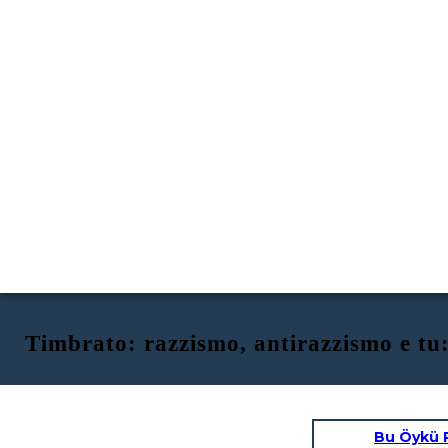
Timbrato: razzismo, antirazzismo e tu:
Bu Öykü 