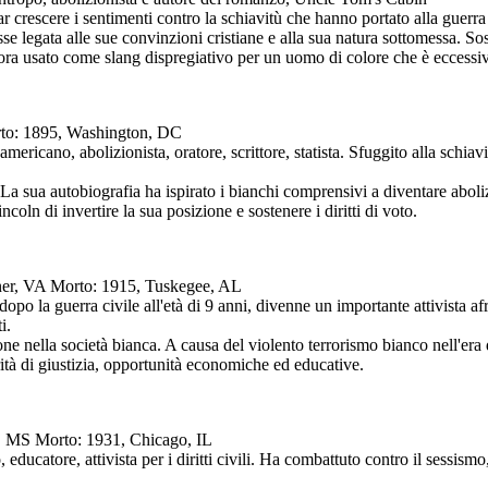
 crescere i sentimenti contro la schiavitù che hanno portato alla guerra c
fosse legata alle sue convinzioni cristiane e alla sua natura sottomessa
ora usato come slang dispregiativo per un uomo di colore che è eccessi
rto: 1895, Washington, DC
americano, abolizionista, oratore, scrittore, statista. Sfuggito alla schi
. La sua autobiografia ha ispirato i bianchi comprensivi a diventare abo
coln di invertire la sua posizione e sostenere i diritti di voto.
rner, VA Morto: 1915, Tuskegee, AL
 dopo la guerra civile all'età di 9 anni, divenne un importante attivist
i.
e nella società bianca. A causa del violento terrorismo bianco nell'era
ità di giustizia, opportunità economiche ed educative.
s, MS Morto: 1931, Chicago, IL
 educatore, attivista per i diritti civili. Ha combattuto contro il sessism