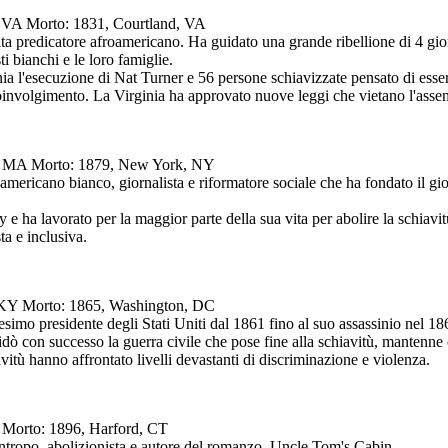
, VA Morto: 1831, Courtland, VA
ita predicatore afroamericano. Ha guidato una grande ribellione di 4 gior
i bianchi e le loro famiglie.
ia l'esecuzione di Nat Turner e 56 persone schiavizzate pensato di essere
involgimento. La Virginia ha approvato nuove leggi che vietano l'assemb
rt, MA Morto: 1879, New York, NY
americano bianco, giornalista e riformatore sociale che ha fondato il gio
e ha lavorato per la maggior parte della sua vita per abolire la schiavi
a e inclusiva.
e, KY Morto: 1865, Washington, DC
esimo presidente degli Stati Uniti dal 1861 fino al suo assassinio nel 186
dò con successo la guerra civile che pose fine alla schiavitù, mantenne
vitù hanno affrontato livelli devastanti di discriminazione e violenza.
CT Morto: 1896, Harford, CT
lantropo, abolizionista e autore del romanzo, Uncle Tom's Cabin