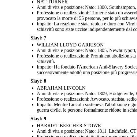
NAT TURNER
Anni di vita e posizione: Nato: 1800, Southampton
Professione o realizzazioni: Turner è stato un asserv
provocato la morte di 55 persone, per lo più schiavist
Impatto: La reazione è stata rapida e duro con Virgin
schiavitù sono state uccise indipendentemente dal co
Slayt: 7
WILLIAM LLOYD GARRISON
Anni di vita e posizione: Nato: 1805, Newburypo
Professione o realizzazioni: Prominent abolizionista 
schiavitù.
Impatto: Ha fondato l'American Anti-Slavery Society 
successivamente adottò una posizione più progressist
Slayt: 8
ABRAHAM LINCOLN
Anni di vita e posizione: Nato: 1809, Hodgenvill
Professione o realizzazioni: Avvocato, statista, sedic
Impatto: Mentre Lincoln sosteneva l'abolizione e gui
guerra civile, le persone formalmente ridotte in schia
Slayt: 9
HARRIET BEECHER STOWE
Anni di vita e posizione: Nato: 1811, Litchfield, 
Professione o realizzazioni: Scrittore americano, fi