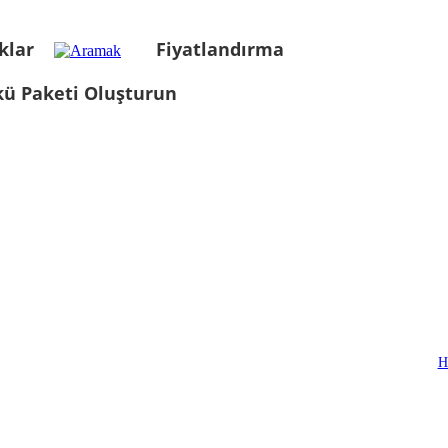
klar
Fiyatlandırma
kü Paketi Oluşturun
H