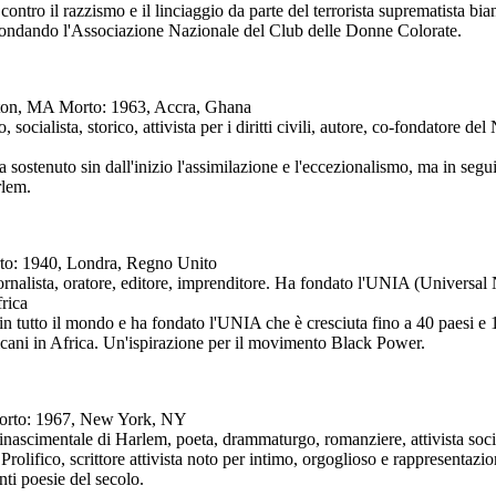
ontro il razzismo e il linciaggio da parte del terrorista suprematista bian
 fondando l'Associazione Nazionale del Club delle Donne Colorate.
ngton, MA Morto: 1963, Accra, Ghana
 socialista, storico, attivista per i diritti civili, autore, co-fondator
che ha sostenuto sin dall'inizio l'assimilazione e l'eccezionalismo, ma in se
rlem.
rto: 1940, Londra, Regno Unito
giornalista, oratore, editore, imprenditore. Ha fondato l'UNIA (Univer
rica
 in tutto il mondo e ha fondato l'UNIA che è cresciuta fino a 40 paesi e 
ani in Africa. Un'ispirazione per il movimento Black Power.
 Morto: 1967, New York, NY
nascimentale di Harlem, poeta, drammaturgo, romanziere, attivista socia
rolifico, scrittore attivista noto per intimo, orgoglioso e rappresentazi
nti poesie del secolo.