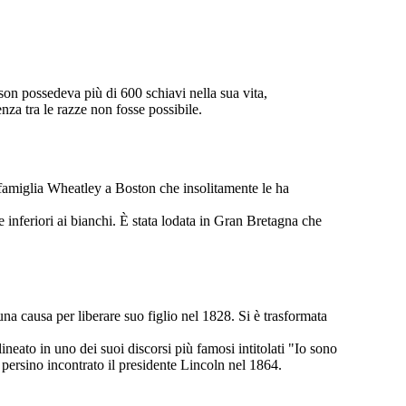
erson possedeva più di 600 schiavi nella sua vita,
nza tra le razze non fosse possibile.
 famiglia Wheatley a Boston che insolitamente le ha
te inferiori ai bianchi. È stata lodata in Gran Bretagna che
na causa per liberare suo figlio nel 1828. Si è trasformata
lineato in uno dei suoi discorsi più famosi intitolati "Io sono
persino incontrato il presidente Lincoln nel 1864.