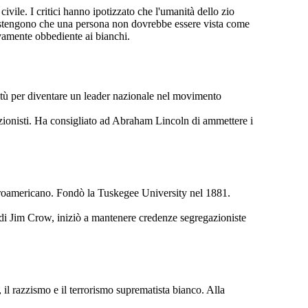
ivile. I critici hanno ipotizzato che l'umanità dello zio
. Sostengono che una persona non dovrebbe essere vista come
vamente obbediente ai bianchi.
avitù per diventare un leader nazionale nel movimento
lizionisti. Ha consigliato ad Abraham Lincoln di ammettere i
a afroamericano. Fondò la Tuskegee University nel 1881.
 di Jim Crow, iniziò a mantenere credenze segregazioniste
o, il razzismo e il terrorismo suprematista bianco. Alla