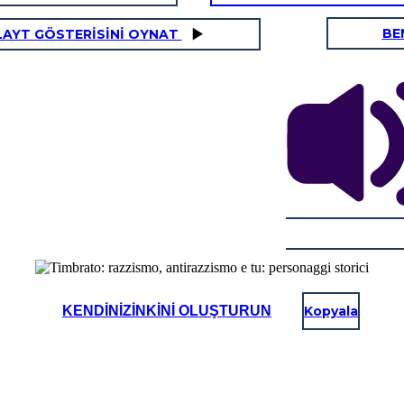
BE
LAYT GÖSTERİSİNİ OYNAT
KENDINIZINKINI OLUŞTURUN
Kopyala