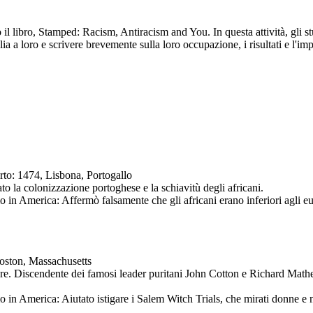
o il libro, Stamped: Racism, Antiracism and You. In questa attività, gli 
a a loro e scrivere brevemente sulla loro occupazione, i risultati e l'imp
rto: 1474, Lisbona, Portogallo
ato la colonizzazione portoghese e la schiavitù degli africani.
mo in America: Affermò falsamente che gli africani erano inferiori agli eu
oston, Massachusetts
tore. Discendente dei famosi leader puritani John Cotton e Richard Mathe
smo in America: Aiutato istigare i Salem Witch Trials, che mirati donne 