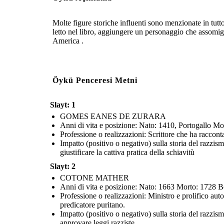
Molte figure storiche influenti sono menzionate in tutt
letto nel libro, aggiungere un personaggio che assomigli
America .
Öykü Penceresi Metni
Slayt: 1
GOMES EANES DE ZURARA
Anni di vita e posizione: Nato: 1410, Portogallo Mo
Professione o realizzazioni: Scrittore che ha raccont
Impatto (positivo o negativo) sulla storia del razzis
giustificare la cattiva pratica della schiavitù
Slayt: 2
COTONE MATHER
Anni di vita e posizione: Nato: 1663 Morto: 1728 B
Professione o realizzazioni: Ministro e prolifico au
predicatore puritano.
Impatto (positivo o negativo) sulla storia del razzi
approvare leggi razziste.