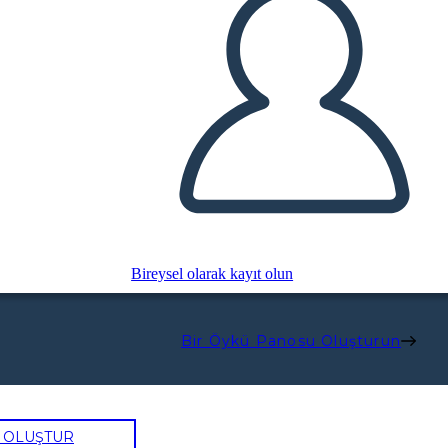
Bireysel olarak kayıt olun
Bir Öykü Panosu Oluşturun
U OLUŞTUR