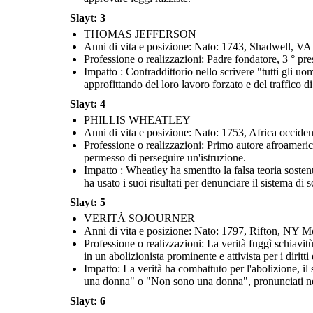
Slayt: 3
THOMAS JEFFERSON
Anni di vita e posizione: Nato: 1743, Shadwell, V
Professione o realizzazioni: Padre fondatore, 3 ° pre
Impatto : Contraddittorio nello scrivere "tutti gli uo
approfittando del loro lavoro forzato e del traffico 
Slayt: 4
PHILLIS WHEATLEY
Anni di vita e posizione: Nato: 1753, Africa occid
Professione o realizzazioni: Primo autore afroameric
permesso di perseguire un'istruzione.
Impatto : Wheatley ha smentito la falsa teoria sostenu
ha usato i suoi risultati per denunciare il sistema di
Slayt: 5
VERITÀ SOJOURNER
Anni di vita e posizione: Nato: 1797, Rifton, NY M
Professione o realizzazioni: La verità fuggì schiavi
in un abolizionista prominente e attivista per i diritti
Impatto: La verità ha combattuto per l'abolizione, il s
una donna" o "Non sono una donna", pronunciati nel 
Slayt: 6