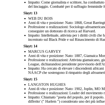
Impatto: Come giornalista e scrittore, ha combattuto c
del linciaggio. Combatté per il suffragio femminile
Slayt: 13
WEB DU BOIS
Anni di vita e posizione: Nato: 1868, Great Barri
Professione o realizzazioni: Sociologo afroamericano,
conseguire un dottorato di ricerca ad Harvard.
Impatto: Intellettuale, attivista per i diritti civili 
incentrato sul Black Pride e sul Rinascimento di Ha
Slayt: 14
MARCUS GARVEY
Anni di vita e posizione: Nato: 1887, Giamaica Mo
Professione o realizzazioni: Attivista giamaicano, 
League, dichiarandosi presidente provvisorio dell'Af
Impatto: Ha cercato di elevare i discendenti africani
NAACP che sostengono il rimpatrio degli afroameric
Slayt: 15
LANGSTON HUGHES
Anni di vita e posizione: Nato: 1902, Joplin, MO
Professione o realizzazioni: Leader del movimento ri
Impatto: Chiamato "poeta del popolo, per il popolo. P
differito' (" Harlem ") considerato uno dei più influe