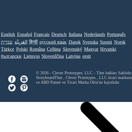
English
Español
Français
Deutsch
Italiana
Nederlands
Português
עברית
العَرَبِيَّة
हिन्दी
ру́сский язы́к
Dansk
Svenska
Suomi
Norsk
Türkçe
Polski
Româna
Ceština
Slovenský
Magyar
Hrvatski
български
Lietuvos
Slovenščina
Latvijas
eesti
© 2026 - Clever Prototypes, LLC - Tüm hakları Saklıdır
StoryboardThat ,
Clever Prototypes , LLC
ticari markası
ve ABD Patent ve Ticari Marka Ofisi'ne kayıtlıdır.