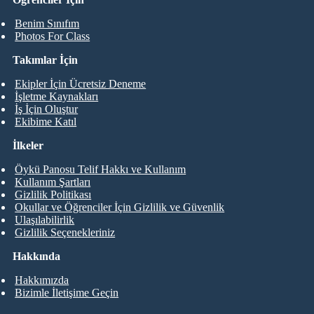
Benim Sınıfım
Photos For Class
Takımlar İçin
Ekipler İçin Ücretsiz Deneme
İşletme Kaynakları
İş İçin Oluştur
Ekibime Katıl
İlkeler
Öykü Panosu Telif Hakkı ve Kullanım
Kullanım Şartları
Gizlilik Politikası
Okullar ve Öğrenciler İçin Gizlilik ve Güvenlik
Ulaşılabilirlik
Gizlilik Seçenekleriniz
Hakkında
Hakkımızda
Bizimle İletişime Geçin