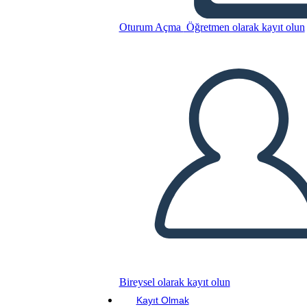
di Analisi del Carattere
Oturum Açma
Öğretmen olarak kayıt olun
Bu Öykü Panosunu kopyala
BİR HİKAYE PANOSU OLUŞTUR
SLAYT GÖSTERİSİNİ OYNAT
BENİ OKU
Bireysel olarak kayıt olun
Kayıt Olmak