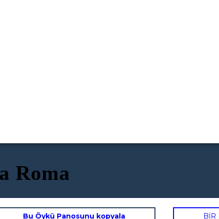
ica Roma
Bu Öykü Panosunu kopyala
BİR