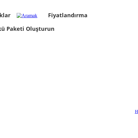
klar
Fiyatlandırma
kü Paketi Oluşturun
H