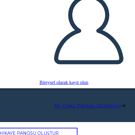
Bireysel olarak kayıt olun
Bir Öykü Panosu Oluşturun
 HİKAYE PANOSU OLUŞTUR