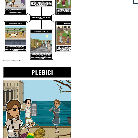
I plebei erano la classe operaia e povera della società
romana. Si sono scontrati con i patrizi per la rappresentanza
nel governo. Erano artigiani, fittavoli, braccianti e proprietari
di negozi e taverne. I poveri generalmente vivevano in piccoli
appartamenti senza acqua corrente.
I patrizi erano la classe superiore. Erano ricchi proprietari
Le donne si prendevano cura
della casa e dei bambini.
terrieri che ricoprivano cariche politiche o erano ricchi
Potevano possedere proprietà personali e avevano un ruolo
imprenditori. Vivevano molto comodamente in case decorate
attivo nella vita sociale partecipando a feste, teatro e rituali
con arte. Hanno utilizzato il lavoro di persone schiavizzate o
povere per servire e lavorare per loro.
religiosi. Non potevano votare o prendere parte al governo.
LA VITA SOCIALE
DELL'ANTICA
ROMA
DIVERTIMENTO
BAMBINI
PERSONE INGLESI
Ai romani piacevano i festival, il teatro, lo sport, gli
I bambini di famiglie benestanti non lavoravano né aiutavano
spettacoli. Si sono riuniti in grandi piazze aperte per
in casa. Avevano ridotto in schiavitù le persone affinché
socializzare e ascoltare discorsi. Si divertivano con le terme
lavorassero per loro. I bambini giocavano con giocattoli e
romane e andavano in stadi giganti come il Colosseo o il Circo
giochi come il tris e le nocche. Sono stati educati a leggere,
Massimo per assistere ai combattimenti dei gladiatori e alle
scrivere e parlare o sono stati apprendisti.
corse dei carri.
Le persone schiavizzate erano una parte importante della
società e dell'economia di Roma. La maggior parte delle
persone schiavizzate lo erano
prigionieri di guerra o bambini
romani venduti
in tempi disperati.
Le persone schiavizzate
avevano vite dure e potevano subire abusi da parte dei loro
proprietari. Roma è
stata purtroppo costruita
su questa base
di lavoro forzato.
Create your own at Storyboard That
PLEBICI
DON