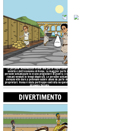
I plebei erano la classe oper
romana. Si sono scontrati con i 
nel governo. Erano artigiani, fitt
di negozi e taverne. I poveri ge
appartamenti senza
I bambini di famiglie benestant
in casa. Avevano ridotto in sc
I patrizi erano la classe superiore. Erano ricchi proprietari
lavorassero per loro. I bambin
terrieri che ricoprivano cariche politiche o erano ricchi
giochi come il tris e le nocche.
imprenditori. Vivevano molto comodamente in case decorate
scrivere e parlare o son
con arte. Hanno utilizzato il lavoro di persone schiavizzate o
povere per servire e lavorare per loro.
PATRI
Le persone schiavizzate erano una parte importante della
società e dell'economia di Roma. La maggior parte delle
LA VITA SOCIAL
persone schiavizzate lo erano
prigionieri di guerra o bambini
romani venduti
in tempi disperati.
Le persone schiavizzate
RO
avevano vite dure e potevano subire abusi da parte dei loro
proprietari. Roma è
stata purtroppo costruita
su questa base
di lavoro forzato.
DIVERTIMENTO
PERSONE 