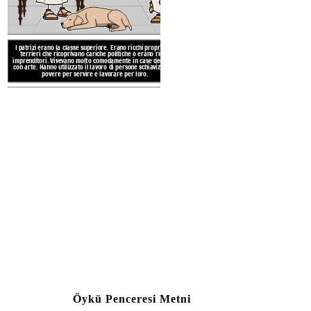
di negozi e taverne. I poveri ge
appartamenti senza
I patrizi erano la classe superiore. Erano ricchi proprietari
terrieri che ricoprivano cariche politiche o erano ricchi
imprenditori. Vivevano molto comodamente in case decorate
con arte. Hanno utilizzato il lavoro di persone schiavizzate o
povere per servire e lavorare per loro.
LA VITA SOCIAL
RO
Ai romani piacevano i festival
spettacoli. Si sono riuniti i
DIVERTIMENTO
socializzare e ascoltare discorsi
romane e andavano in stadi gigant
Massimo per assistere ai combatt
corse dei 
PERSONE 
Create your own at Storyb
Öykü Penceresi Metni