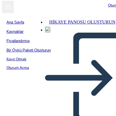
Otu
HIKAYE PANOSU OLUŞTURUN
Ana Sayfa
Kaynaklar
Fiyatlandırma
Bir Öykü Paketi Oluşturun
Kayıt Olmak
Oturum Açma
Vocabolario Tinker vs Des
Moines