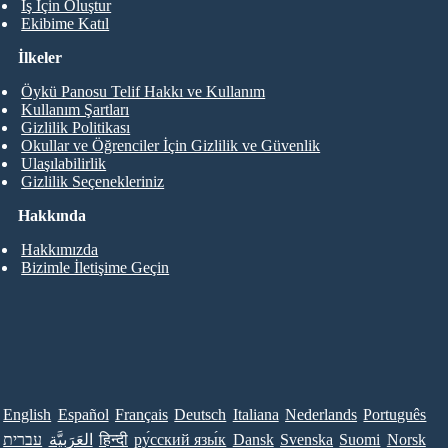
İş İçin Oluştur
Ekibime Katıl
İlkeler
Öykü Panosu Telif Hakkı ve Kullanım
Kullanım Şartları
Gizlilik Politikası
Okullar ve Öğrenciler İçin Gizlilik ve Güvenlik
Ulaşılabilirlik
Gizlilik Seçenekleriniz
Hakkında
Hakkımızda
Bizimle İletişime Geçin
English
Español
Français
Deutsch
Italiana
Nederlands
Português
עברית
العَرَبِيَّة
हिन्दी
ру́сский язы́к
Dansk
Svenska
Suomi
Norsk