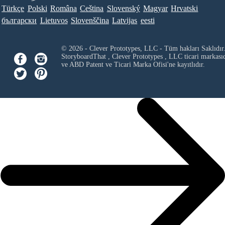
Türkçe
Polski
Româna
Ceština
Slovenský
Magyar
Hrvatski
български
Lietuvos
Slovenščina
Latvijas
eesti
© 2026 - Clever Prototypes, LLC - Tüm hakları Saklıdır
StoryboardThat ,
Clever Prototypes , LLC
ticari markası
ve ABD Patent ve Ticari Marka Ofisi'ne kayıtlıdır.