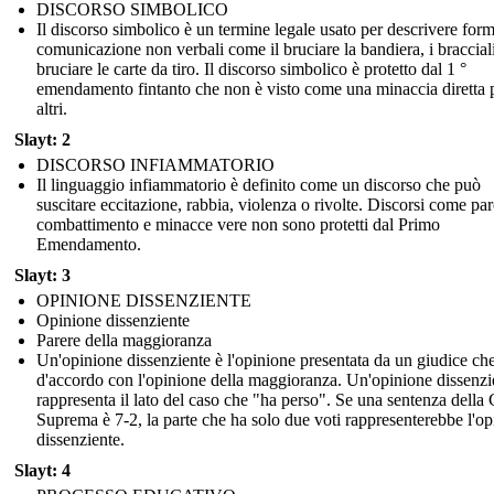
DISCORSO SIMBOLICO
Il discorso simbolico è un termine legale usato per descrivere form
comunicazione non verbali come il bruciare la bandiera, i bracciali
bruciare le carte da tiro. Il discorso simbolico è protetto dal 1 °
emendamento fintanto che non è visto come una minaccia diretta p
altri.
Slayt: 2
DISCORSO INFIAMMATORIO
Il linguaggio infiammatorio è definito come un discorso che può
suscitare eccitazione, rabbia, violenza o rivolte. Discorsi come par
combattimento e minacce vere non sono protetti dal Primo
Emendamento.
Slayt: 3
OPINIONE DISSENZIENTE
Opinione dissenziente
Parere della maggioranza
Un'opinione dissenziente è l'opinione presentata da un giudice ch
d'accordo con l'opinione della maggioranza. Un'opinione dissenzi
rappresenta il lato del caso che "ha perso". Se una sentenza della 
Suprema è 7-2, la parte che ha solo due voti rappresenterebbe l'o
dissenziente.
Slayt: 4