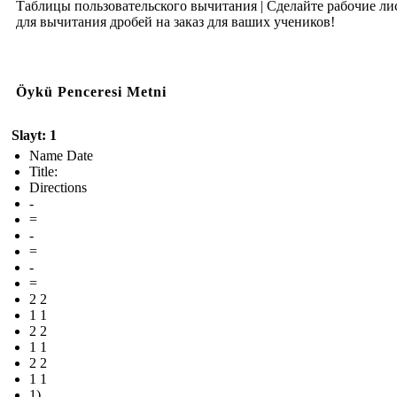
Таблицы пользовательского вычитания | Сделайте рабочие ли
для вычитания дробей на заказ для ваших учеников!
Öykü Penceresi Metni
Slayt: 1
Name Date
Title:
Directions
-
=
-
=
-
=
2 2
1 1
2 2
1 1
2 2
1 1
1)