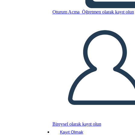
Вычитание - Дроби
Oturum Açma
Öğretmen olarak kayıt olun
Bu Öykü Panosunu kopyala
BİR HİKAYE PANOSU OLUŞTUR
SLAYT GÖSTERİSİNİ OYNAT
BENİ OKU
Bireysel olarak kayıt olun
Kayıt Olmak