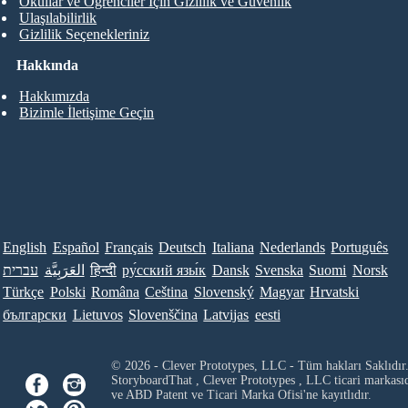
Okullar ve Öğrenciler İçin Gizlilik ve Güvenlik
Ulaşılabilirlik
Gizlilik Seçenekleriniz
Hakkında
Hakkımızda
Bizimle İletişime Geçin
English
Español
Français
Deutsch
Italiana
Nederlands
Português
עברית
العَرَبِيَّة
हिन्दी
ру́сский язы́к
Dansk
Svenska
Suomi
Norsk
Türkçe
Polski
Româna
Ceština
Slovenský
Magyar
Hrvatski
български
Lietuvos
Slovenščina
Latvijas
eesti
© 2026 - Clever Prototypes, LLC - Tüm hakları Saklıdır
StoryboardThat ,
Clever Prototypes , LLC
ticari markası
ve ABD Patent ve Ticari Marka Ofisi'ne kayıtlıdır.