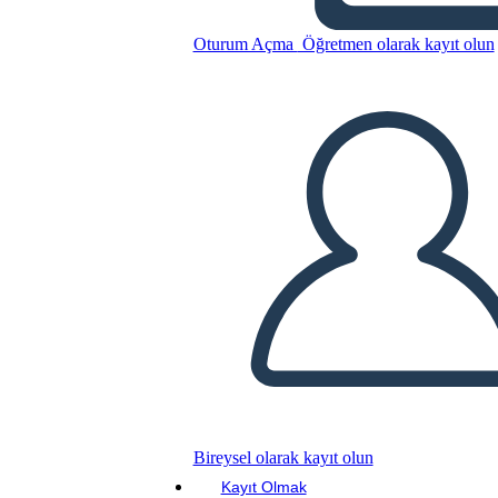
Oturum Açma
Öğretmen olarak kayıt olun
Bu Öykü Panosunu kopyala
BİR HİKAYE PANOSU OLUŞTUR
SLAYT GÖSTERİSİNİ OYNAT
BENİ OKU
Bireysel olarak kayıt olun
Kayıt Olmak