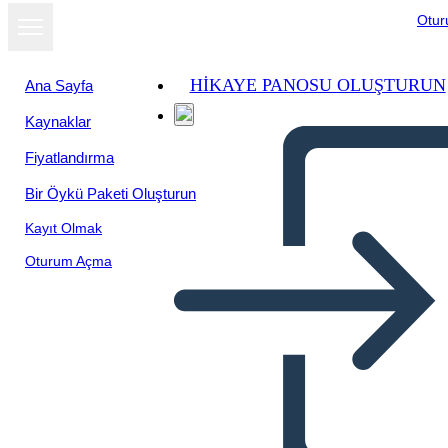
Otu
HIKAYE PANOSU OLUŞTURUN
Ana Sayfa
Kaynaklar
Slayt gösterisi
Fiyatlandırma
olarak
görüntüle
Bir Öykü Paketi Oluşturun
Kayıt Olmak
Oturum Açma
Конференция 6