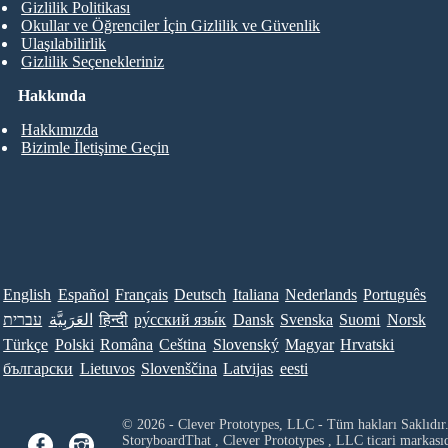
Gizlilik Politikası
Okullar ve Öğrenciler İçin Gizlilik ve Güvenlik
Ulaşılabilirlik
Gizlilik Seçenekleriniz
Hakkında
Hakkımızda
Bizimle İletişime Geçin
English
Español
Français
Deutsch
Italiana
Nederlands
Português
עברית
العَرَبِيَّة
हिन्दी
ру́сский язы́к
Dansk
Svenska
Suomi
Norsk
Türkçe
Polski
Româna
Ceština
Slovenský
Magyar
Hrvatski
български
Lietuvos
Slovenščina
Latvijas
eesti
© 2026 - Clever Prototypes, LLC - Tüm hakları Saklıdır
StoryboardThat ,
Clever Prototypes , LLC
ticari markası