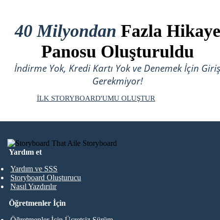
40 Milyondan
Fazla Hikay
Panosu Oluşturuldu
İndirme Yok, Kredi Kartı Yok ve Denemek İçin Giri
Gerekmiyor!
İLK STORYBOARD'UMU OLUŞTUR
Yardım et
Yardım ve SSS
Storyboard Oluşturucu
Nasıl Yazdırılır
Öğretmenler İçin
Öğretmenler İçin Ücretsiz Sürüm