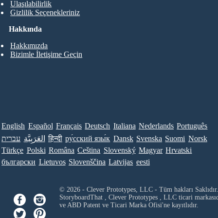
Ulaşılabilirlik
Gizlilik Seçenekleriniz
Hakkında
Hakkımızda
Bizimle İletişime Geçin
English
Español
Français
Deutsch
Italiana
Nederlands
Português
עברית
العَرَبِيَّة
हिन्दी
ру́сский язы́к
Dansk
Svenska
Suomi
Norsk
Türkçe
Polski
Româna
Ceština
Slovenský
Magyar
Hrvatski
български
Lietuvos
Slovenščina
Latvijas
eesti
© 2026 - Clever Prototypes, LLC - Tüm hakları Saklıdır
StoryboardThat ,
Clever Prototypes , LLC
ticari markası
ve ABD Patent ve Ticari Marka Ofisi'ne kayıtlıdır.