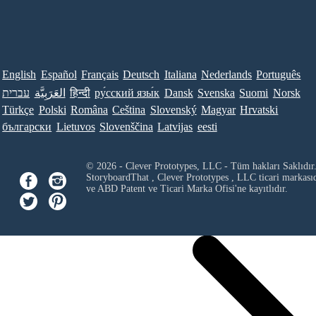
English
Español
Français
Deutsch
Italiana
Nederlands
Português
עברית
العَرَبِيَّة
हिन्दी
ру́сский язы́к
Dansk
Svenska
Suomi
Norsk
Türkçe
Polski
Româna
Ceština
Slovenský
Magyar
Hrvatski
български
Lietuvos
Slovenščina
Latvijas
eesti
© 2026 - Clever Prototypes, LLC - Tüm hakları Saklıdır
StoryboardThat ,
Clever Prototypes , LLC
ticari markası
ve ABD Patent ve Ticari Marka Ofisi'ne kayıtlıdır.