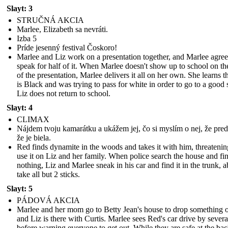
Slayt: 3
STRUČNÁ AKCIA
Marlee, Elizabeth sa nevráti.
Izba 5
Príde jesenný festival Čoskoro!
Marlee and Liz work on a presentation together, and Marlee agree
speak for half of it. When Marlee doesn't show up to school on th
of the presentation, Marlee delivers it all on her own. She learns t
is Black and was trying to pass for white in order to go to a good 
Liz does not return to school.
Slayt: 4
CLIMAX
Nájdem tvoju kamarátku a ukážem jej, čo si myslím o nej, že preds
že je biela.
Red finds dynamite in the woods and takes it with him, threatenin
use it on Liz and her family. When police search the house and fi
nothing, Liz and Marlee sneak in his car and find it in the trunk, a
take all but 2 sticks.
Slayt: 5
PÁDOVÁ AKCIA
Marlee and her mom go to Betty Jean's house to drop something o
and Liz is there with Curtis. Marlee sees Red's car drive by severa
before warning everyone to get out. While they are safe at the bac