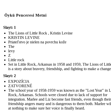
Öykü Penceresi Metni
Slayt: 1
The Lions of Little Rock , Kristin Levine
KRISTIN LEVINE
Priateľstvo je nielen na povrchu kože
The
levy
Z
Little rock
Set in Little Rock, Arkansas in 1958 and 1959, The Lions of Litt
is a story about bravery, friendship, and fighting to make a change
Slayt: 2
EXPOZÍCIA
ZATVORENÉ
The school year of 1958-1959 was known as the "Lost Year" in Li
Rock, Arkansas. Schools were closed due to lack of support for
integration. Marlee and Liz become fast friends, even though their
friendship angers many and is dangerous to them both. Marlee wil
at nothing to make sure her voice is finally heard.