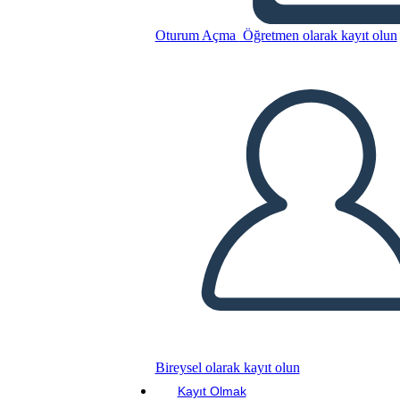
Lvi: Diagram Deja
Oturum Açma
Öğretmen olarak kayıt olun
Bu Öykü Panosunu kopyala
BİR HİKAYE PANOSU OLUŞTUR
SLAYT GÖSTERİSİNİ OYNAT
BENİ OKU
Bireysel olarak kayıt olun
Kayıt Olmak