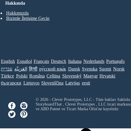
Hakkında
Hakkımızda
Bizimle İletişime Geçin
English
Español
Français
Deutsch
Italiana
Nederlands
Português
עברית
العَرَبِيَّة
हिन्दी
ру́сский язы́к
Dansk
Svenska
Suomi
Norsk
Türkçe
Polski
Româna
Ceština
Slovenský
Magyar
Hrvatski
български
Lietuvos
Slovenščina
Latvijas
eesti
© 2026 - Clever Prototypes, LLC - Tüm hakları Saklıdır
StoryboardThat ,
Clever Prototypes , LLC
ticari markası
ve ABD Patent ve Ticari Marka Ofisi'ne kayıtlıdır.