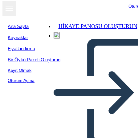
Otu
HIKAYE PANOSU OLUŞTURUN
Ana Sayfa
Kaynaklar
Slayt gösterisi
Fiyatlandırma
olarak
görüntüle
Bir Öykü Paketi Oluşturun
Kayıt Olmak
Oturum Açma
Šablóna Kocky Príbehu