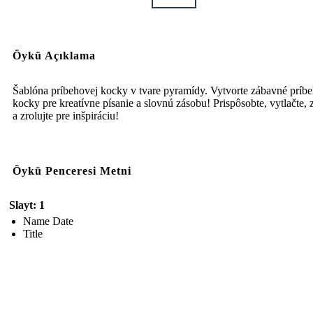
Öykü Açıklama
Šablóna príbehovej kocky v tvare pyramídy. Vytvorte zábavné príb
kocky pre kreatívne písanie a slovnú zásobu! Prispôsobte, vytlačte, 
a zrolujte pre inšpiráciu!
Öykü Penceresi Metni
Slayt: 1
Name Date
Title