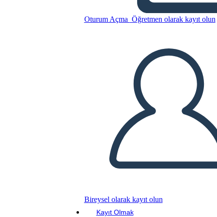
Pyramídy
Oturum Açma
Öğretmen olarak kayıt olun
Bu Öykü Panosunu kopyala
BİR HİKAYE PANOSU OLUŞTUR
SLAYT GÖSTERİSİNİ OYNAT
BENİ OKU
Bireysel olarak kayıt olun
Kayıt Olmak