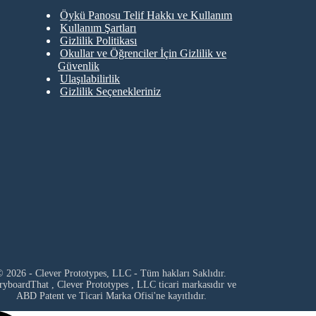
Öykü Panosu Telif Hakkı ve Kullanım
Kullanım Şartları
Gizlilik Politikası
Okullar ve Öğrenciler İçin Gizlilik ve
Güvenlik
Ulaşılabilirlik
Gizlilik Seçenekleriniz
 2026 - Clever Prototypes, LLC - Tüm hakları Saklıdır.
ryboardThat ,
Clever Prototypes , LLC
ticari markasıdır ve
ABD Patent ve Ticari Marka Ofisi'ne kayıtlıdır.