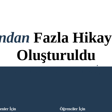
ondan
Fazla Hikay
Oluşturuldu
di Kartı Yok ve Denemek İçin 
R
nler İçin
Öğrenciler İçin