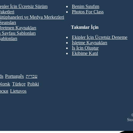
nler İçin Ücretsiz Sürüm
Benim Sınıfım
aketleri
Photos For Class
ütüphaneleri ve Medya Merkezleri
Seansları
Takımlar İçin
retmen Kaynakları
 Sayfası Şablonları
Ekipler İçin Ücretsiz Deneme
Şablonları
İşletme Kaynakları
İş İçin Oluştur
Ekibime Katıl
ds
Português
עברית
Norsk
Türkçe
Polski
рски
Lietuvos
©
Sto