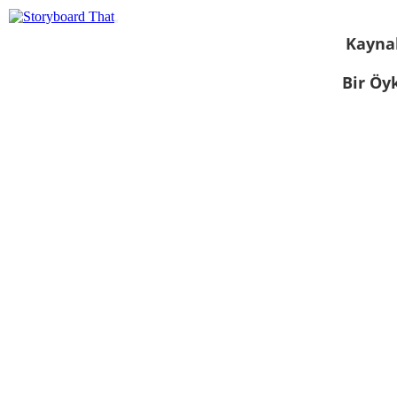
Kayna
Bir Öy
Slayt gösterisi
olarak
görüntüle