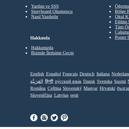
Yardım ve SSS
Öğretme
Storyboard Oluşturucu
Bölge P
Nasıl Yazdırılır
Okul K
Eğitim 
Tüm Öğ
Çalışma
Poster 
Hakkında
Hakkımızda
Bizimle İletişime Geçin
English
Español
Français
Deutsch
Italiana
Nederlan
العَرَبِيَّة
हिन्दी
ру́сский язы́к
Dansk
Svenska
Suomi
Româna
Ceština
Slovenský
Magyar
Hrvatski
бълга
Slovenščina
Latvijas
eesti