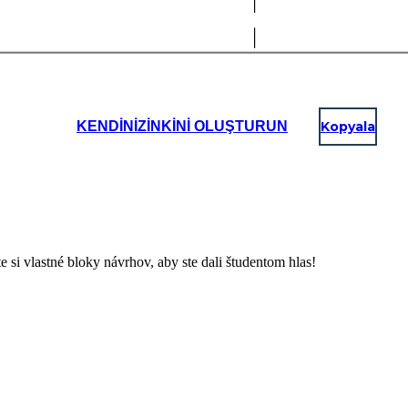
KENDINIZINKINI OLUŞTURUN
Kopyala
si vlastné bloky návrhov, aby ste dali študentom hlas!