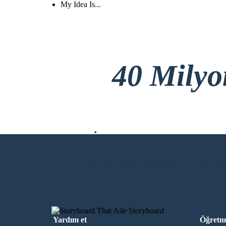
My Idea Is...
40 Mily
İndirme Yok, Kre
İLK STORYBOARD'UMU OLUŞTU
Yardım et
Öğretme