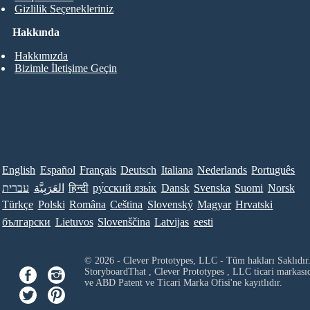
Gizlilik Seçenekleriniz
Hakkında
Hakkımızda
Bizimle İletişime Geçin
English
Español
Français
Deutsch
Italiana
Nederlands
Português
עברית
العَرَبِيَّة
हिन्दी
ру́сский язы́к
Dansk
Svenska
Suomi
Norsk
Türkçe
Polski
Româna
Ceština
Slovenský
Magyar
Hrvatski
български
Lietuvos
Slovenščina
Latvijas
eesti
© 2026 - Clever Prototypes, LLC - Tüm hakları Saklıdır
StoryboardThat ,
Clever Prototypes , LLC
ticari markası
ve ABD Patent ve Ticari Marka Ofisi'ne kayıtlıdır.