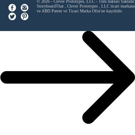
© 2026 - Clever Prototypes, LLC - Tüm hakları Saklıdır
StoryboardThat ,
Clever Prototypes , LLC
ticari markası
ve ABD Patent ve Ticari Marka Ofisi'ne kayıtlıdır.