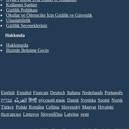
Kullanım Şartları
Gizlilik Politikası
Okullar ve Öğrenciler İçin Gizlilik ve Güvenlik
Ulaşılabilirlik
Gizlilik Seçenekleriniz
Hakkında
Hakkımızda
Bizimle İletişime Geçin
English
Español
Français
Deutsch
Italiana
Nederlands
Português
עברית
العَرَبِيَّة
हिन्दी
ру́сский язы́к
Dansk
Svenska
Suomi
Norsk
Türkçe
Polski
Româna
Ceština
Slovenský
Magyar
Hrvatski
български
Lietuvos
Slovenščina
Latvijas
eesti