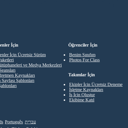
di Kartı Yok ve Denemek İçin 
R
nler İçin
Öğrenciler İçin
nler İçin Ücretsiz Sürüm
Benim Sınıfım
aketleri
Photos For Class
ütüphaneleri ve Medya Merkezleri
Seansları
Takımlar İçin
retmen Kaynakları
 Sayfası Şablonları
Ekipler İçin Ücretsiz Deneme
Şablonları
İşletme Kaynakları
İş İçin Oluştur
Ekibime Katıl
ds
Português
עברית