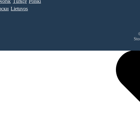
Norsk
Türkçe
Polski
рски
Lietuvos
©
Sto