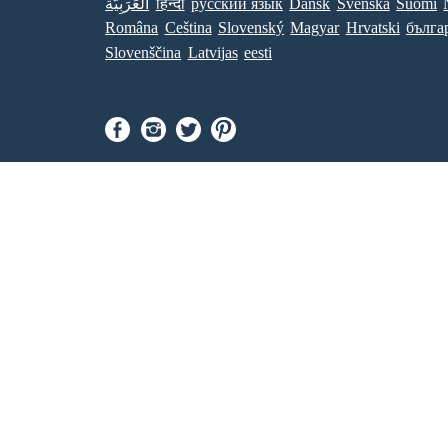
العَرَبِيَّة
हिन्दी
ру́сский язы́к
Dansk
Svenska
Suomi
Româna
Ceština
Slovenský
Magyar
Hrvatski
бълга
Slovenščina
Latvijas
eesti