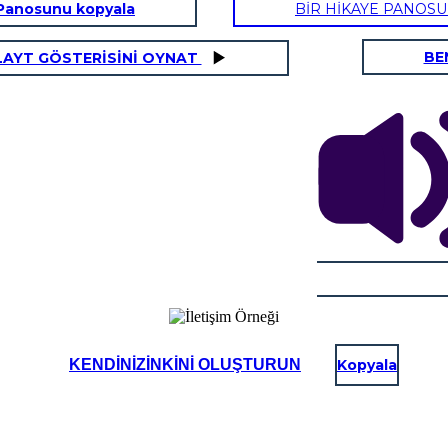
Panosunu kopyala
BİR HİKAYE PANOS
BE
LAYT GÖSTERİSİNİ OYNAT
KENDINIZINKINI OLUŞTURUN
Kopyala