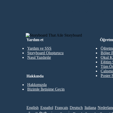
İndirme Yok, Kre
İLK STORYBOARD'UMU OLUŞTU
Yardım et
Öğretme
Yardım ve SSS
Öğretme
Storyboard Oluşturucu
Bölge P
Nasıl Yazdırılır
Okul K
Eğitim 
Tüm Öğ
Çalışma
Poster 
Hakkında
Hakkımızda
Bizimle İletişime Geçin
English
Español
Français
Deutsch
Italiana
Nederlan