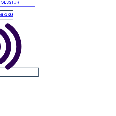
U OLUŞTUR
Nİ OKU