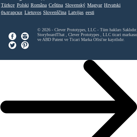
Türkçe
Polski
Româna
Ceština
Slovenský
Magyar
Hrvatski
български
Lietuvos
Slovenščina
Latvijas
eesti
© 2026 - Clever Prototypes, LLC - Tüm hakları Saklıdır
StoryboardThat ,
Clever Prototypes , LLC
ticari markası
ve ABD Patent ve Ticari Marka Ofisi'ne kayıtlıdır.