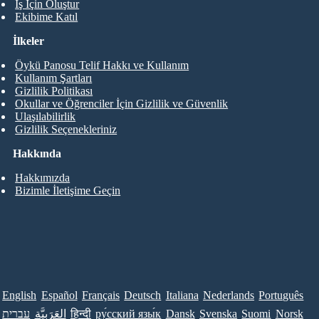
İş İçin Oluştur
Ekibime Katıl
İlkeler
Öykü Panosu Telif Hakkı ve Kullanım
Kullanım Şartları
Gizlilik Politikası
Okullar ve Öğrenciler İçin Gizlilik ve Güvenlik
Ulaşılabilirlik
Gizlilik Seçenekleriniz
Hakkında
Hakkımızda
Bizimle İletişime Geçin
English
Español
Français
Deutsch
Italiana
Nederlands
Português
עברית
العَرَبِيَّة
हिन्दी
ру́сский язы́к
Dansk
Svenska
Suomi
Norsk