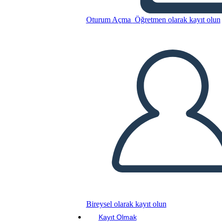
Oturum Açma
Öğretmen olarak kayıt olun
3 Figüratif Dil Ex Şablonu
Bu Öykü Panosunu kopyala
BİR HİKAYE PANOSU OLUŞTUR
SLAYT GÖSTERİSİNİ OYNAT
BENİ OKU
Bireysel olarak kayıt olun
Kayıt Olmak