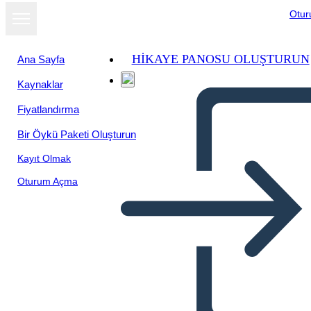
Otu
HIKAYE PANOSU OLUŞTURUN
Ana Sayfa
Kaynaklar
Fiyatlandırma
Bir Öykü Paketi Oluşturun
Kayıt Olmak
Oturum Açma
3 x 3 T şeması