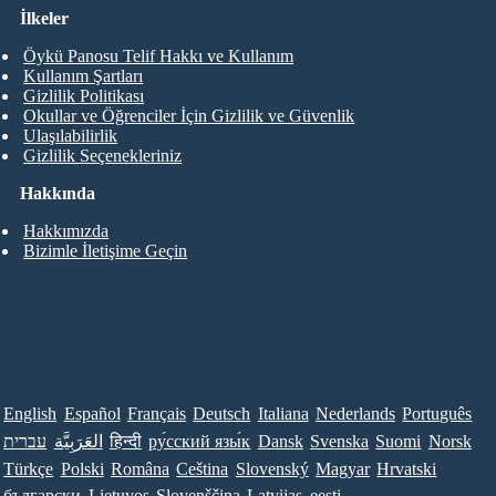
İlkeler
Öykü Panosu Telif Hakkı ve Kullanım
Kullanım Şartları
Gizlilik Politikası
Okullar ve Öğrenciler İçin Gizlilik ve Güvenlik
Ulaşılabilirlik
Gizlilik Seçenekleriniz
Hakkında
Hakkımızda
Bizimle İletişime Geçin
English
Español
Français
Deutsch
Italiana
Nederlands
Português
עברית
العَرَبِيَّة
हिन्दी
ру́сский язы́к
Dansk
Svenska
Suomi
Norsk
Türkçe
Polski
Româna
Ceština
Slovenský
Magyar
Hrvatski
български
Lietuvos
Slovenščina
Latvijas
eesti