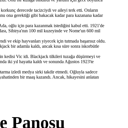
orkunç derecede tacizciydi ve aileyi terk etti. Onların
unu ona gerektiği gibi bakacak kadar para kazanana kadar
Ada, oğlu için para kazanmak istediğini kabul etti. 1921'de
 Adası, Sibirya'nın 100 mil kuzeyinde ve Nome'un 600 mil
ndi ve ekip hayvanları yiyecek için tutmada başarısız oldu.
ack bir adamla kaldı, ancak kısa süre sonra iskorbütle
n kedisi Vic idi. Blackjack tilkileri tuzağa düşürmeyi ve
nda iki yıl hayatta kaldı ve sonunda Ağustos 1923'te
tarma izledi medya sirki takdir etmedi. Oğluyla sadece
eyahatinden bir maaş kazandı. Ancak, hikayesini anlatan
e Panosu