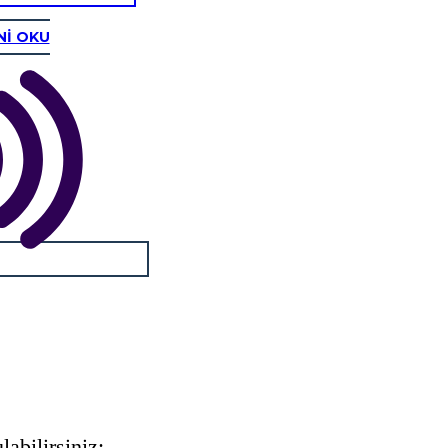
Nİ OKU
abilirsiniz: