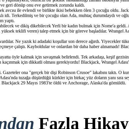
 ve geri dönüp onu eve getirmek zorunda kaldı.
avcısı ile evlendi ve birlikte ikisi bebekken ölen 3 çocuğu oldu. Jack k
lı idi. Terkedilmiş ve bir çocuğu olan Ada, muhtaç durumdaydı ve oğl
m yaptı.
abilecek ve dikiş dikebilecek Yerli bir kadın bulmak için Nome'a geldi. 
 yüksek teklifi veren) talep etmek için bir göreve başladılar. Wrangel
rdılar. Ne yazık ki adadaki koşullar son derece ağırdı. Yiyecekler tüke
eye çalıştı. Kayboldular ve onlardan bir daha haber alınamadı! Blackj
yatta öyle kalmak için savaşmak belirlendi. Tek arkadaşı, keşif gezisini
n kaçınmak için dikkatli olması gerekiyordu! Blackjack, Wrangel Adası'
 Gazeteler ona "gerçek bir dişi Robinson Crusoe" lakabını taktı. O kur
 Adası'nda tuzağa düşürdüğü kürkler için birkaç yüz doların yanı sıra s
a Blackjack 29 Mayıs 1983'te öldü ve Anchorage, Alaska'da gömüldü.
ondan
Fazla Hikay