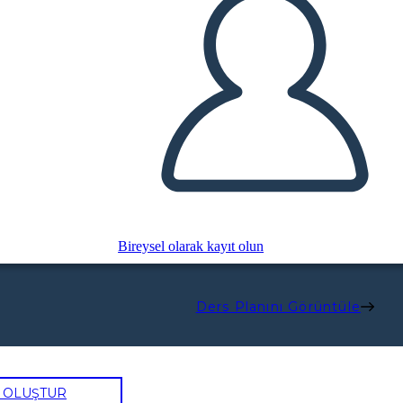
Bireysel olarak kayıt olun
Ders Planını Görüntüle
U OLUŞTUR