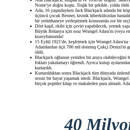
Nome'ye doğru koştu. Trajik bir şekilde, yolda öldü
Ada, 16 yaşındayken Jack Blackjack adında bir köpek 
üçüncü çocuk Bennet, kronik tüberkülozdan hastalık
bir yetimhaneye yerleştirmek konusunda zor bir seçi
Dört kaşif, ekibi için çeviri yapabilecek, yemek yap
Büyük Britanya için ıssız Wrangel Adası'nı (veya en
kuzeybatısında!
15 Eylül 1921'de, keşfetmek için Wrangel Adası'na va
Adamlardan üçü 700 mil donmuş Çukçi Denizi'ni geçm
öldü.
Blackjack oğlunun yeniden bir araya olabileceğini ha
fokları yakalamayı öğrendi. Ayrıca kutup ayılarında
kurtarıldı.
Kurtarıldıktan sonra Blackjack tüm dünyada ünlendi.
sessiz bir hayat yaşamak istedi. Blackjack, Wrangel
birçok popüler kitap ve makaleden para almadı. Ad
40 Mily