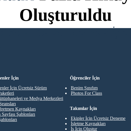
Oluşturuldu
di Kartı Yok ve Denemek İçin 
R
nler İçin
Öğrenciler İçin
nler İçin Ücretsiz Sürüm
Benim Sınıfım
aketleri
Photos For Class
ütüphaneleri ve Medya Merkezleri
Seansları
Takımlar İçin
retmen Kaynakları
 Sayfası Şablonları
Ekipler İçin Ücretsiz Deneme
Şablonları
İşletme Kaynakları
İş İçin Oluştur