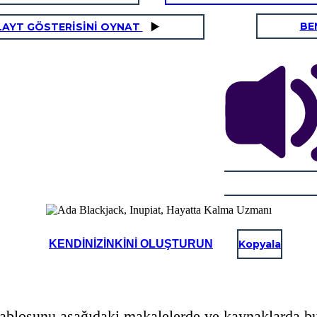
BE
LAYT GÖSTERİSİNİ OYNAT
KENDINIZINKINI OLUŞTURUN
Kopyala
ablosunu aşağıdaki makalelerde ve kaynaklarda bul