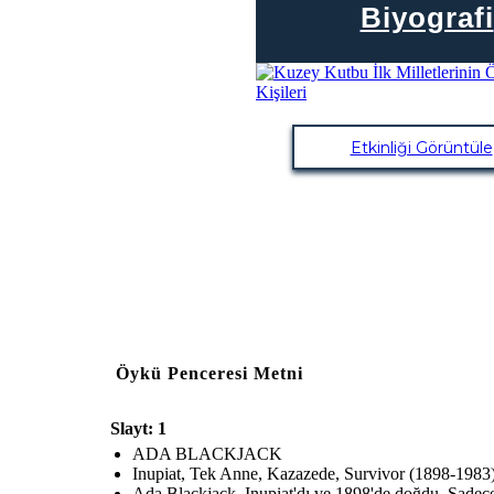
Biyografi
Etkinliği Görüntüle
Öykü Penceresi Metni
Slayt: 1
ADA BLACKJACK
Inupiat, Tek Anne, Kazazede, Survivor (1898-1983
Ada Blackjack, Inupiat'dı ve 1898'de doğdu. Sadece