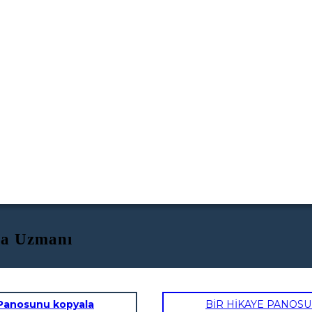
ma Uzmanı
Panosunu kopyala
BİR HİKAYE PANOS