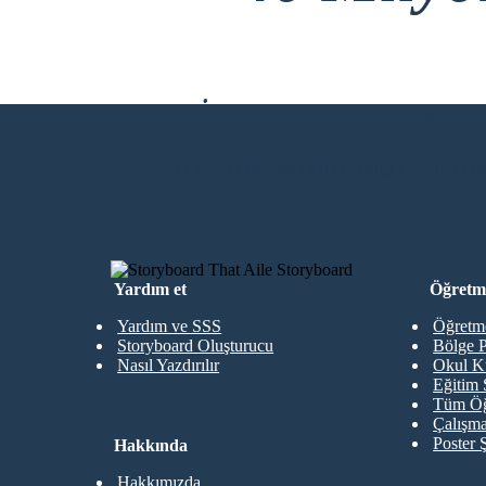
İndirme Yok, Kre
İLK STORYBOARD'UMU OLUŞTU
Yardım et
Öğretme
Yardım ve SSS
Öğretme
Storyboard Oluşturucu
Bölge P
Nasıl Yazdırılır
Okul K
Eğitim 
Tüm Öğ
Çalışma
Poster 
Hakkında
Hakkımızda