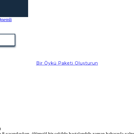
Bir Öykü Paketi Oluşturun
)
 8 yaşındayken, ölümcül bir şekilde hastalandığı zaman babasıyla yalnı