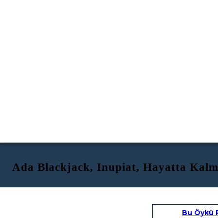
Ada Blackjack, Inupiat, Hayatta Kal
Bu Öykü 