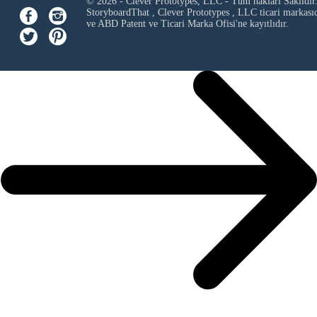
© 2026 - Clever Prototypes, LLC - Tüm hakları Saklıdır
StoryboardThat ,
Clever Prototypes , LLC
ticari markası
ve ABD Patent ve Ticari Marka Ofisi'ne kayıtlıdır.