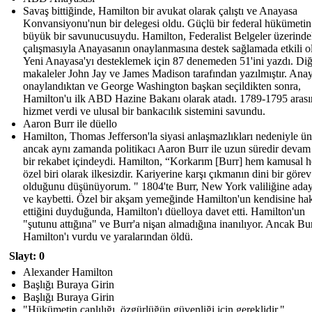
Savaş bittiğinde, Hamilton bir avukat olarak çalıştı ve Anayasa
Konvansiyonu'nun bir delegesi oldu. Güçlü bir federal hükümetin
büyük bir savunucusuydu. Hamilton, Federalist Belgeler üzerinde
çalışmasıyla Anayasanın onaylanmasına destek sağlamada etkili o
Yeni Anayasa'yı desteklemek için 87 denemeden 51'ini yazdı. Diğ
makaleler John Jay ve James Madison tarafından yazılmıştır. Ana
onaylandıktan ve George Washington başkan seçildikten sonra,
Hamilton'u ilk ABD Hazine Bakanı olarak atadı. 1789-1795 aras
hizmet verdi ve ulusal bir bankacılık sistemini savundu.
Aaron Burr ile düello
Hamilton, Thomas Jefferson'la siyasi anlaşmazlıkları nedeniyle ü
ancak aynı zamanda politikacı Aaron Burr ile uzun süredir devam
bir rekabet içindeydi. Hamilton, “Korkarım [Burr] hem kamusal 
özel biri olarak ilkesizdir. Kariyerine karşı çıkmanın dini bir görev
olduğunu düşünüyorum. " 1804'te Burr, New York valiliğine ada
ve kaybetti. Özel bir akşam yemeğinde Hamilton'un kendisine hak
ettiğini duyduğunda, Hamilton'ı düelloya davet etti. Hamilton'un
"şutunu attığına" ve Burr'a nişan almadığına inanılıyor. Ancak Bur
Hamilton'ı vurdu ve yaralarından öldü.
Slayt: 0
Alexander Hamilton
Başlığı Buraya Girin
Başlığı Buraya Girin
"Hükümetin canlılığı, özgürlüğün güvenliği için gereklidir."