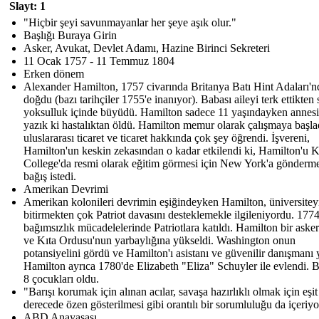
Slayt: 1
"Hiçbir şeyi savunmayanlar her şeye aşık olur."
Başlığı Buraya Girin
Asker, Avukat, Devlet Adamı, Hazine Birinci Sekreteri
11 Ocak 1757 - 11 Temmuz 1804
Erken dönem
Alexander Hamilton, 1757 civarında Britanya Batı Hint Adaları'n
doğdu (bazı tarihçiler 1755'e inanıyor). Babası aileyi terk ettikten
yoksulluk içinde büyüdü. Hamilton sadece 11 yaşındayken annesi
yazık ki hastalıktan öldü. Hamilton memur olarak çalışmaya başla
uluslararası ticaret ve ticaret hakkında çok şey öğrendi. İşvereni,
Hamilton'un keskin zekasından o kadar etkilendi ki, Hamilton'u K
College'da resmi olarak eğitim görmesi için New York'a gönderme
bağış istedi.
Amerikan Devrimi
Amerikan kolonileri devrimin eşiğindeyken Hamilton, üniversitey
bitirmekten çok Patriot davasını desteklemekle ilgileniyordu. 1774
bağımsızlık mücadelelerinde Patriotlara katıldı. Hamilton bir aske
ve Kıta Ordusu'nun yarbaylığına yükseldi. Washington onun
potansiyelini gördü ve Hamilton'ı asistanı ve güvenilir danışmanı 
Hamilton ayrıca 1780'de Elizabeth "Eliza" Schuyler ile evlendi. Bi
8 çocukları oldu.
"Barışı korumak için alınan acılar, savaşa hazırlıklı olmak için eşit
derecede özen gösterilmesi gibi orantılı bir sorumluluğu da içeriyo
ABD Anayasası