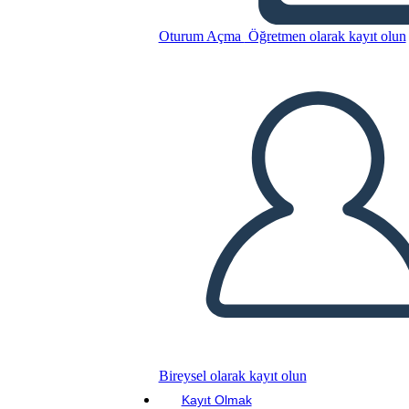
Hamilton
Oturum Açma
Öğretmen olarak kayıt olun
Bu Öykü Panosunu kopyala
BİR HİKAYE PANOSU OLUŞTUR
SLAYT GÖSTERİSİNİ OYNAT
BENİ OKU
Bireysel olarak kayıt olun
Kayıt Olmak