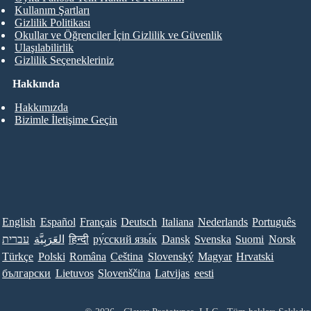
Kullanım Şartları
Gizlilik Politikası
Okullar ve Öğrenciler İçin Gizlilik ve Güvenlik
Ulaşılabilirlik
Gizlilik Seçenekleriniz
Hakkında
Hakkımızda
Bizimle İletişime Geçin
English
Español
Français
Deutsch
Italiana
Nederlands
Português
עברית
العَرَبِيَّة
हिन्दी
ру́сский язы́к
Dansk
Svenska
Suomi
Norsk
Türkçe
Polski
Româna
Ceština
Slovenský
Magyar
Hrvatski
български
Lietuvos
Slovenščina
Latvijas
eesti