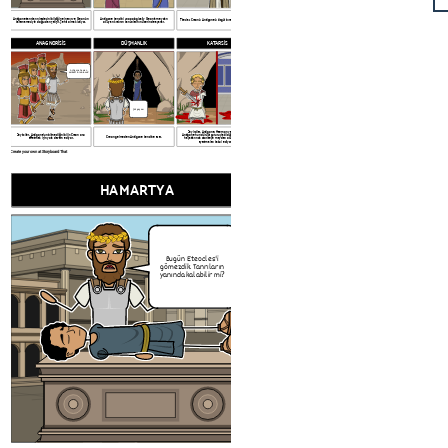
Antigone tanrıların iradesini bildiğine inanır ve Creon'un
Antigone kendini unopologically Creon'a meydan
Tiresias Creon'u Antigone'u özgür bırakmaya ikna eder.
kararnamesiyle doğrudan çelişir. Şehit olmak istiyor.
okuyan kralının kanunlarının üzerinde ayarlar.
ANAGNORİSİS
DÜŞMANLIK
KATARSİS
Antigone hemen
serbest bırakılacak!
Çok geç am
Seyirciler, Antigone, Haemon ve Kraliçe'nin
Seyirciler, Antigone'un bilmediğini bilir: Creon onu
Antigone'nun dürüst gururuyla öldüğü üzücü. Kendi
Creon gelmeden Antigone kendine asar.
affetmek için yola devam ediyor.
hayatlarında otoriteye meydan okumak için aynı
ayartmaları kabul ediyorlar.
Create your own at Storyboard That
HAMARTYA
KİBİR
Bugün Eteocles'i
Rahibe, amcam Kral. Ded
gömezdik. Tanrıların
gibi yapmalısın.
yanında kalabilir mi?
Ismene, haksızlık olduğunu
düşünmüyor musun !?