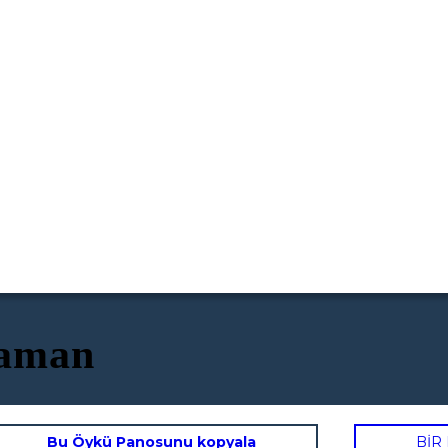
raman
Bu Öykü Panosunu kopyala
BİR