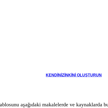
ini bilir: Creon onu
Creon gelmeden Antigone kendine asar.
am ediyor.
oard That
KENDINIZINKINI OLUŞTURUN
ablosunu aşağıdaki makalelerde ve kaynaklarda bul