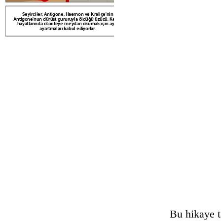
Seyirciler, Antigone'un bilmediğ
affetmek için yola dev
Seyirciler, Antigone, Haemon ve Kraliçe'nin
Antigone'nun dürüst gururuyla öldüğü üzücü. Kendi
hayatlarında otoriteye meydan okumak için aynı
ayartmaları kabul ediyorlar.
Create your own at Storyb
Bu hikaye t