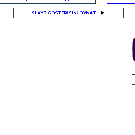
SLAYT GÖSTERİSİNİ OYNAT
PERİPETEİA
iği
Bir veba bu toprağa
düşecek, bunu duyacak ve
önceden uyarılabilecek!