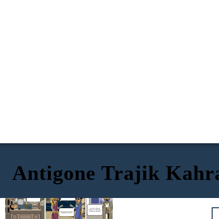
Antigone Trajik Kah
HAMARTYA
KİBİR
PERİPETEİA
Bugün Eteocles'i
Rahibe, amcam Kral. Dediği
gömezdik. Tanrıların
gibi yapmalısın.
yanında kalabilir mi?
Bir veba bu toprağa
düşecek, bunu duyacak ve
önceden uyarılabilecek!
Ismene, haksızlık olduğunu
düşünmüyor musun !?