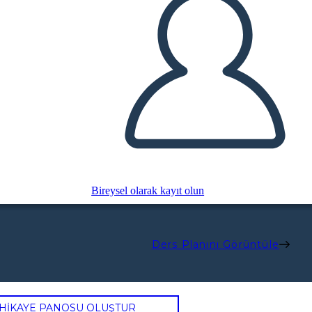
Bireysel olarak kayıt olun
Ders Planını Görüntüle
 HİKAYE PANOSU OLUŞTUR