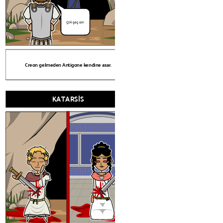
Antigone tanrıların iradesini bildi
düşecek, bunu duyacak ve
kararnamesiyle doğrudan çelişir.
önceden uyarılabilecek!
Çok geç am
ANAGNORİ
Seyirciler, Antigone, Haemon ve K
Antigone'nun dürüst gururuyla öldüğ
Tiresias Creon'u Antigone'u özgür bırakmaya ikna eder.
Creon gelmeden Antigone kendine asar.
hayatlarında otoriteye meydan okum
ayartmaları kabul ediyorla
KATARSİS