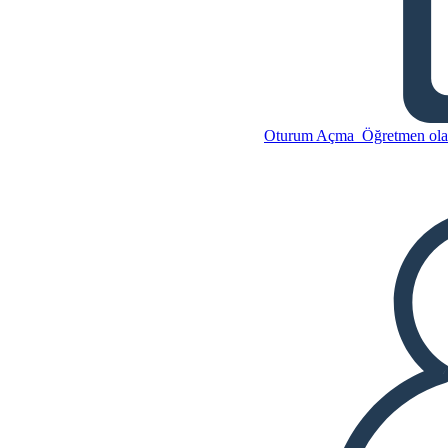
Babamın Ejderhası Özeti
Bu Öykü Panosunu kopyala
Oturum Açma
Öğretmen olar
BİR HİKAYE PANOSU
OLUŞTUR
Bu Öykü Panosunu kopyala
BİR HİKAYE PANOSU
OLUŞTUR
SLAYT GÖSTERİSİNİ OYNAT
BENİ OKU