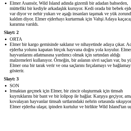
Elmer Asansör, Wild Island adında gizemli bir adadan bahseden,
müttefiki bir kediyle arkadaşlık kuruyor. Kedi orada bir bebek ejd
var diyor ve nehir yukarı ve aşağı insanları taşımak ve yük zorun
kaldım diyor. Elmer ejderhayı kurtarmak için Vahşi Adaya kaçaca
kararına varıldı.
Slayt: 2
ORTA
Elmer bir kargo gemisinde saklanır ve nihayetinde adaya çıkar. A
ejderha yolunu kapatan birçok hayvana doğru yola koyulur. Elmer
hayvanlarını atlatmasına yardımcı olmak için sırtından aldığı
malzemeleri kullanıyor. Örneğin, bir aslanın sivri saçları var, bu 
Elmer ona bir tarak verir ve ona saçlarını fırçalamayı ve bağlamay
gösterir.
Slayt: 3
SON
Irmaktan geçmek için Elmer, bir zincir oluşturmak için timsah
kuyruklarını bir bant ve bir lolipop ile bağlar. Karşıya geçiyor, a
kovalayan hayvanlar timsah sırtlarındaki nehrin ortasında sıkışıyor
Elmer ejderha ulaşır, ipinden kurtulur ve birlikte Wild Island'tan uç