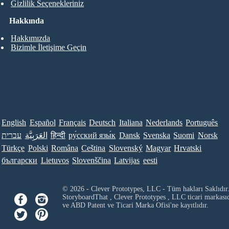
Gizlilik Seçenekleriniz
Hakkında
Hakkımızda
Bizimle İletişime Geçin
English
Español
Français
Deutsch
Italiana
Nederlands
Português
עברית
العَرَبِيَّة
हिन्दी
ру́сский язы́к
Dansk
Svenska
Suomi
Norsk
Türkçe
Polski
Româna
Ceština
Slovenský
Magyar
Hrvatski
български
Lietuvos
Slovenščina
Latvijas
eesti
© 2026 - Clever Prototypes, LLC - Tüm hakları Saklıdır
StoryboardThat ,
Clever Prototypes , LLC
ticari markası
ve ABD Patent ve Ticari Marka Ofisi'ne kayıtlıdır.