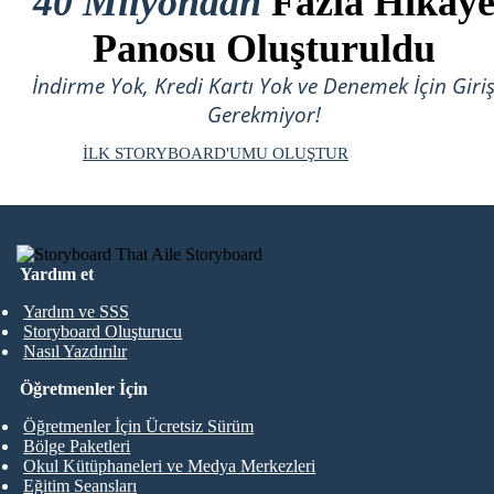
40 Milyondan
Fazla Hikay
Panosu Oluşturuldu
İndirme Yok, Kredi Kartı Yok ve Denemek İçin Giri
Gerekmiyor!
İLK STORYBOARD'UMU OLUŞTUR
Yardım et
Yardım ve SSS
Storyboard Oluşturucu
Nasıl Yazdırılır
Öğretmenler İçin
Öğretmenler İçin Ücretsiz Sürüm
Bölge Paketleri
Okul Kütüphaneleri ve Medya Merkezleri
Eğitim Seansları