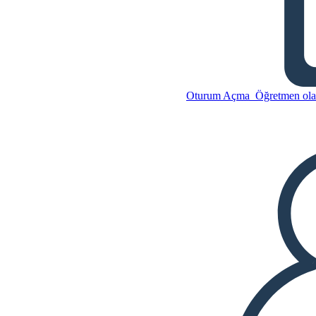
Bay Terupt Karakterler
Oturum Açma
Öğretmen olar
Bu Öykü Panosunu kopyala
BİR HİKAYE PANOSU
OLUŞTUR
Bu Öykü Panosunu kopyala
BİR HİKAYE PANOSU
OLUŞTUR
SLAYT GÖSTERİSİNİ OYNAT
BENİ OKU