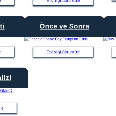
e
Etkinliği Görüntüle
ti
Önce ve Sonra
e
Etkinliği Görüntüle
lizi
le