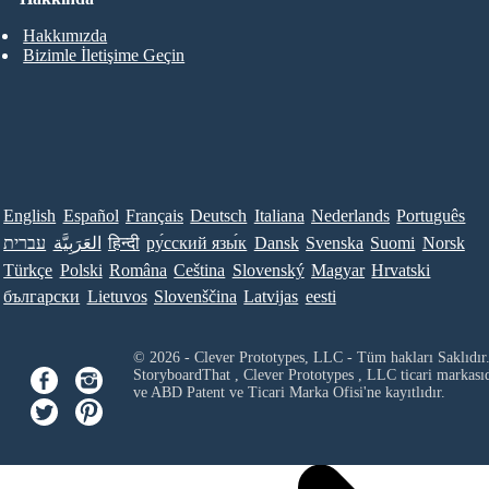
Hakkımızda
Bizimle İletişime Geçin
English
Español
Français
Deutsch
Italiana
Nederlands
Português
עברית
العَرَبِيَّة
हिन्दी
ру́сский язы́к
Dansk
Svenska
Suomi
Norsk
Türkçe
Polski
Româna
Ceština
Slovenský
Magyar
Hrvatski
български
Lietuvos
Slovenščina
Latvijas
eesti
© 2026 - Clever Prototypes, LLC - Tüm hakları Saklıdır
StoryboardThat ,
Clever Prototypes , LLC
ticari markası
ve ABD Patent ve Ticari Marka Ofisi'ne kayıtlıdır.