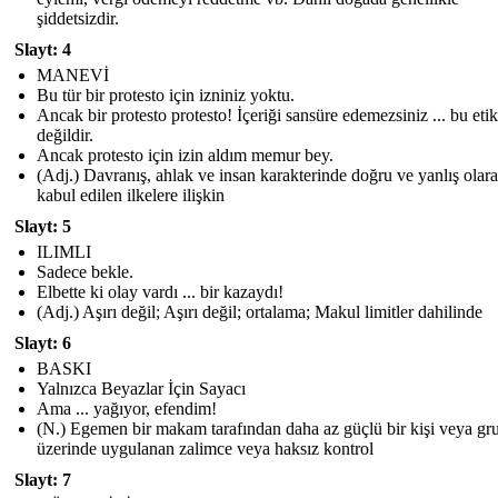
şiddetsizdir.
Slayt: 4
MANEVİ
Bu tür bir protesto için izniniz yoktu.
Ancak bir protesto protesto! İçeriği sansüre edemezsiniz ... bu etik
değildir.
Ancak protesto için izin aldım memur bey.
(Adj.) Davranış, ahlak ve insan karakterinde doğru ve yanlış olar
kabul edilen ilkelere ilişkin
Slayt: 5
ILIMLI
Sadece bekle.
Elbette ki olay vardı ... bir kazaydı!
(Adj.) Aşırı değil; Aşırı değil; ortalama; Makul limitler dahilinde
Slayt: 6
BASKI
Yalnızca Beyazlar İçin Sayacı
Ama ... yağıyor, efendim!
(N.) Egemen bir makam tarafından daha az güçlü bir kişi veya gr
üzerinde uygulanan zalimce veya haksız kontrol
Slayt: 7