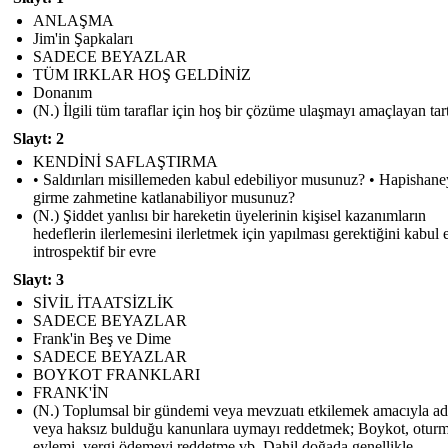
ANLAŞMA
Jim'in Şapkaları
SADECE BEYAZLAR
TÜM IRKLAR HOŞ GELDİNİZ
Donanım
(N.) İlgili tüm taraflar için hoş bir çözüme ulaşmayı amaçlayan ta
Slayt: 2
KENDİNİ SAFLAŞTIRMA
• Saldırıları misillemeden kabul edebiliyor musunuz? • Hapishan
girme zahmetine katlanabiliyor musunuz?
(N.) Şiddet yanlısı bir hareketin üyelerinin kişisel kazanımların
hedeflerin ilerlemesini ilerletmek için yapılması gerektiğini kabul e
introspektif bir evre
Slayt: 3
SİVİL İTAATSİZLİK
SADECE BEYAZLAR
Frank'in Beş ve Dime
SADECE BEYAZLAR
BOYKOT FRANKLARI
FRANK'İN
(N.) Toplumsal bir gündemi veya mevzuatı etkilemek amacıyla ada
veya haksız bulduğu kanunlara uymayı reddetmek; Boykot, otur
eylemi, vergi ödemeyi reddetme vb. Dahil doğada genellikle