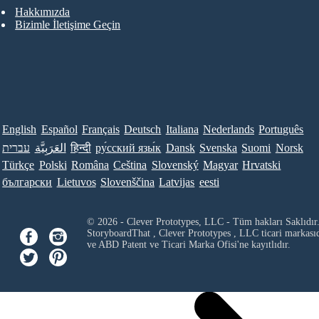
Hakkımızda
Bizimle İletişime Geçin
English
Español
Français
Deutsch
Italiana
Nederlands
Português
עברית
العَرَبِيَّة
हिन्दी
ру́сский язы́к
Dansk
Svenska
Suomi
Norsk
Türkçe
Polski
Româna
Ceština
Slovenský
Magyar
Hrvatski
български
Lietuvos
Slovenščina
Latvijas
eesti
© 2026 - Clever Prototypes, LLC - Tüm hakları Saklıdır
StoryboardThat ,
Clever Prototypes , LLC
ticari markası
ve ABD Patent ve Ticari Marka Ofisi'ne kayıtlıdır.