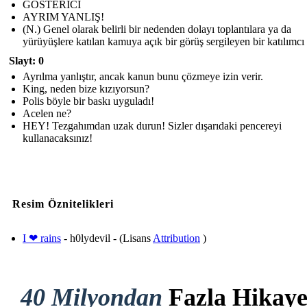
GÖSTERİCİ
AYRIM YANLIŞ!
(N.) Genel olarak belirli bir nedenden dolayı toplantılara ya da
yürüyüşlere katılan kamuya açık bir görüş sergileyen bir katılımcı
Slayt: 0
Ayrılma yanlıştır, ancak kanun bunu çözmeye izin verir.
King, neden bize kızıyorsun?
Polis böyle bir baskı uyguladı!
Acelen ne?
HEY! Tezgahımdan uzak durun! Sizler dışarıdaki pencereyi
kullanacaksınız!
Resim Öznitelikleri
I ❤ rains
- h0lydevil - (Lisans
Attribution
)
40 Milyondan
Fazla Hikay