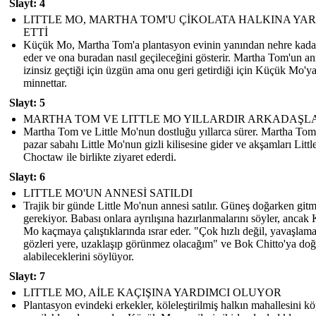
Slayt: 4
LITTLE MO, MARTHA TOM'U ÇİKOLATA HALKINA YA
ETTİ
Küçük Mo, Martha Tom'a plantasyon evinin yanından nehre kadar
eder ve ona buradan nasıl geçileceğini gösterir. Martha Tom'un an
izinsiz geçtiği için üzgün ama onu geri getirdiği için Küçük Mo'y
minnettar.
Slayt: 5
MARTHA TOM VE LITTLE MO YILLARDIR ARKADAŞL
Martha Tom ve Little Mo'nun dostluğu yıllarca sürer. Martha Tom
pazar sabahı Little Mo'nun gizli kilisesine gider ve akşamları Litt
Choctaw ile birlikte ziyaret ederdi.
Slayt: 6
LITTLE MO'UN ANNESİ SATILDI
Trajik bir günde Little Mo'nun annesi satılır. Güneş doğarken gitm
gerekiyor. Babası onlara ayrılışına hazırlanmalarını söyler, ancak
Mo kaçmaya çalıştıklarında ısrar eder. "Çok hızlı değil, yavaşlam
gözleri yere, uzaklaşıp görünmez olacağım" ve Bok Chitto'ya doğ
alabileceklerini söylüyor.
Slayt: 7
LITTLE MO, AİLE KAÇIŞINA YARDIMCI OLUYOR
Plantasyon evindeki erkekler, köleleştirilmiş halkın mahallesini kö