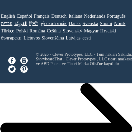
English
Español
Français
Deutsch
Italiana
Nederlands
Português
עברית
العَرَبِيَّة
हिन्दी
ру́сский язы́к
Dansk
Svenska
Suomi
Norsk
Türkçe
Polski
Româna
Ceština
Slovenský
Magyar
Hrvatski
български
Lietuvos
Slovenščina
Latvijas
eesti
© 2026 - Clever Prototypes, LLC - Tüm hakları Saklıdır
StoryboardThat ,
Clever Prototypes , LLC
ticari markası
ve ABD Patent ve Ticari Marka Ofisi'ne kayıtlıdır.