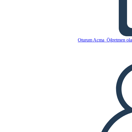
Bok Chitto'yu Geçerken
Oturum Açma
Öğretmen olar
Bu Öykü Panosunu kopyala
BİR HİKAYE PANOSU
OLUŞTUR
Bu Öykü Panosunu kopyala
BİR HİKAYE PANOSU
OLUŞTUR
SLAYT GÖSTERİSİNİ OYNAT
BENİ OKU