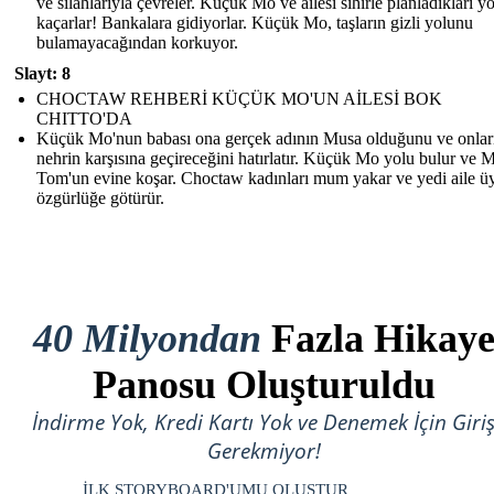
ve silahlarıyla çevreler. Küçük Mo ve ailesi sihirle planladıkları y
kaçarlar! Bankalara gidiyorlar. Küçük Mo, taşların gizli yolunu
bulamayacağından korkuyor.
Slayt: 8
CHOCTAW REHBERİ KÜÇÜK MO'UN AİLESİ BOK
CHITTO'DA
Küçük Mo'nun babası ona gerçek adının Musa olduğunu ve onlar
nehrin karşısına geçireceğini hatırlatır. Küçük Mo yolu bulur ve 
Tom'un evine koşar. Choctaw kadınları mum yakar ve yedi aile üy
özgürlüğe götürür.
40 Milyondan
Fazla Hikay
Panosu Oluşturuldu
İndirme Yok, Kredi Kartı Yok ve Denemek İçin Giri
Gerekmiyor!
İLK STORYBOARD'UMU OLUŞTUR