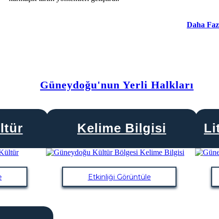
Daha Faz
Güneydoğu'nun Yerli Halkları
ltür
Kelime Bilgisi
Li
e
Etkinliği Görüntüle