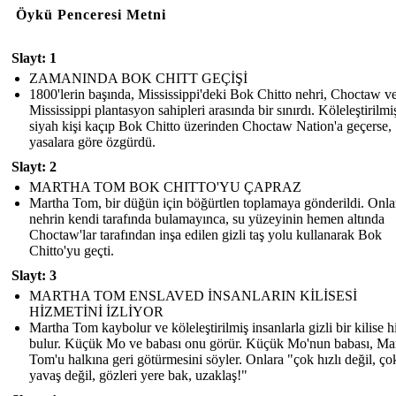
Öykü Penceresi Metni
Slayt: 1
ZAMANINDA BOK CHITT GEÇİŞİ
1800'lerin başında, Mississippi'deki Bok Chitto nehri, Choctaw v
Mississippi plantasyon sahipleri arasında bir sınırdı. Köleleştirilmi
siyah kişi kaçıp Bok Chitto üzerinden Choctaw Nation'a geçerse,
yasalara göre özgürdü.
Slayt: 2
MARTHA TOM BOK CHITTO'YU ÇAPRAZ
Martha Tom, bir düğün için böğürtlen toplamaya gönderildi. Onla
nehrin kendi tarafında bulamayınca, su yüzeyinin hemen altında
Choctaw'lar tarafından inşa edilen gizli taş yolu kullanarak Bok
Chitto'yu geçti.
Slayt: 3
MARTHA TOM ENSLAVED İNSANLARIN KİLİSESİ
HİZMETİNİ İZLİYOR
Martha Tom kaybolur ve köleleştirilmiş insanlarla gizli bir kilise h
bulur. Küçük Mo ve babası onu görür. Küçük Mo'nun babası, Ma
Tom'u halkına geri götürmesini söyler. Onlara "çok hızlı değil, ço
yavaş değil, gözleri yere bak, uzaklaş!"