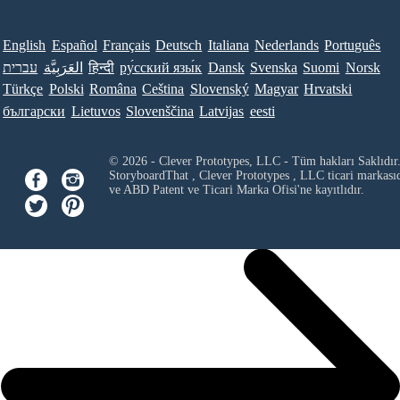
English
Español
Français
Deutsch
Italiana
Nederlands
Português
עברית
العَرَبِيَّة
हिन्दी
ру́сский язы́к
Dansk
Svenska
Suomi
Norsk
Türkçe
Polski
Româna
Ceština
Slovenský
Magyar
Hrvatski
български
Lietuvos
Slovenščina
Latvijas
eesti
© 2026 - Clever Prototypes, LLC - Tüm hakları Saklıdır
StoryboardThat ,
Clever Prototypes , LLC
ticari markası
ve ABD Patent ve Ticari Marka Ofisi'ne kayıtlıdır.