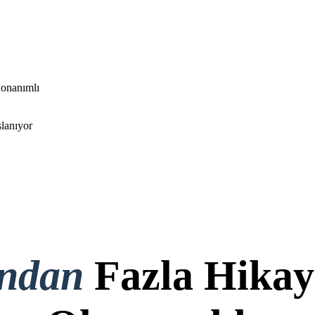
donanımlı
lanıyor
ondan
Fazla Hikay