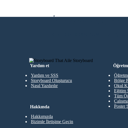
İndirme Yok, Kre
İLK STORYBOARD'UMU OLUŞTU
Yardım et
Öğretme
Yardım ve SSS
Öğretme
Storyboard Oluşturucu
Bölge P
Nasıl Yazdırılır
Okul K
Eğitim 
Tüm Öğ
Çalışma
Poster 
Hakkında
Hakkımızda
Bizimle İletişime Geçin