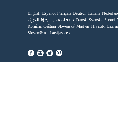
English
Español
Français
Deutsch
Italiana
Nederlan
العَرَبِيَّة
हिन्दी
ру́сский язы́к
Dansk
Svenska
Suomi
Româna
Ceština
Slovenský
Magyar
Hrvatski
бълга
Slovenščina
Latvijas
eesti