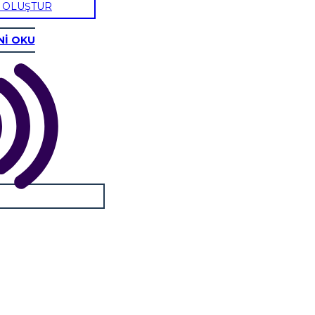
U OLUŞTUR
Nİ OKU