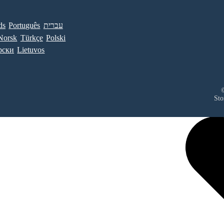
ds
Português
עברית
Norsk
Türkçe
Polski
рски
Lietuvos
©
Sto