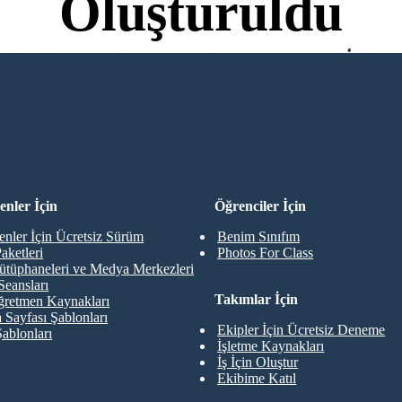
Oluşturuldu
di Kartı Yok ve Denemek İçin 
R
nler İçin
Öğrenciler İçin
nler İçin Ücretsiz Sürüm
Benim Sınıfım
aketleri
Photos For Class
ütüphaneleri ve Medya Merkezleri
Seansları
Takımlar İçin
retmen Kaynakları
 Sayfası Şablonları
Ekipler İçin Ücretsiz Deneme
Şablonları
İşletme Kaynakları
İş İçin Oluştur
Ekibime Katıl