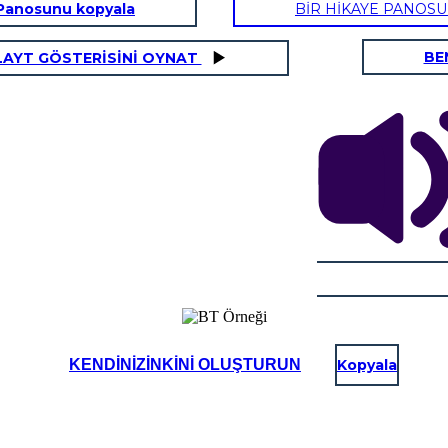
Panosunu kopyala
BİR HİKAYE PANOS
BE
LAYT GÖSTERİSİNİ OYNAT
KENDINIZINKINI OLUŞTURUN
Kopyala