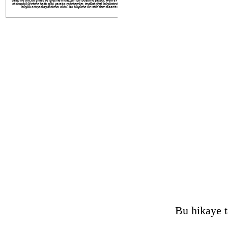
otomobil üretme hattı gibi yaratıcı yöntemler, endüstriyel büyümedeki bu
büyük artışa da yardımcı oldu. Bu büyüme ile istihdam da arttı.
Tüketimcilik arttıkça, Amerikalıların da
birlikte, pek çok yeni ürün çoğu orta sı
alımında büyük bir artış oldu, çünkü tük
almalar yapabiliyorlardı. Yakında
Create your own at Storyb
Bu hikaye t