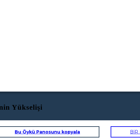
in Yükselişi
Bu Öykü Panosunu kopyala
BİR