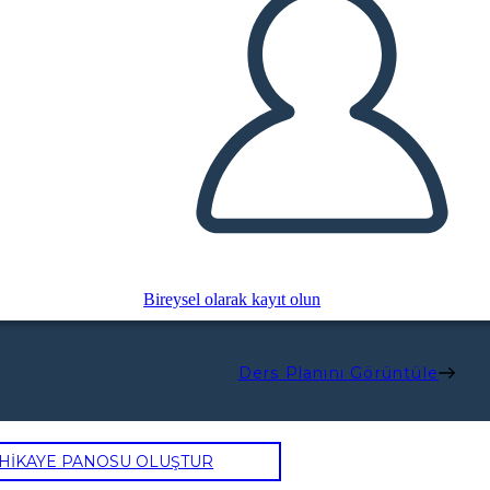
Bireysel olarak kayıt olun
Ders Planını Görüntüle
 HİKAYE PANOSU OLUŞTUR