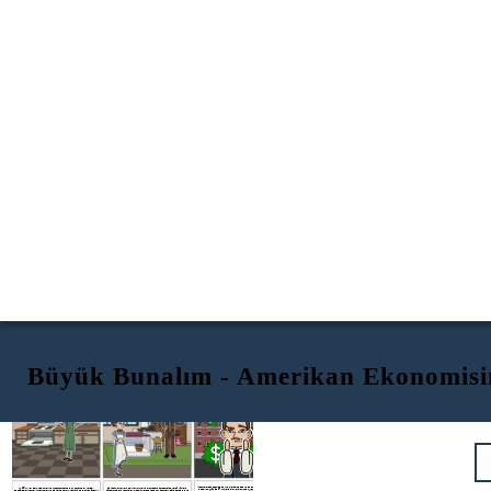
Büyük Bunalım - Amerikan Ekonomisin
TEKNOLOJİK GELİŞMELER
TÜKETİMCİLİK
BORSA PATLAMASI
İşletmeler daha fazla başarıya ulaştığında borsa da bu kadar başarılı oldu. Stok
1920'li yıllar boyunca, Amerika muazzam teknolojik ilerlemeler yaşadı.
Tüketim, bireylerin gelirlerini mal ve hizmetlere harcamakta veya ürünlerin
değerleri, 1929'da 87 milyar doları aştı. Birçoğu, yeni keşfedilen servetlerini
Buzdolapları, çamaşır makineleri ve elektrik enerjisi, yeni ürünlerdeki en önemli
tüketiminde kullanmalarını tanımlayan ekonomik terimdir. Tüketici pazara ve