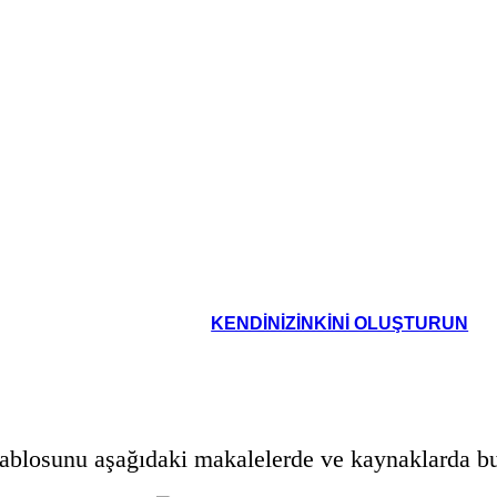
Amerikan halkının talep ettiği ürünlere olan büyük i
 maddi mallar için arzusu arttı. Bununla
verimlilik büyük ölçüde yükseldi. Arabalardan vakumla
nıf vatandaş için pahalıydı. Kredi satın
talebi karşılamak için ürünlerini seri üretime başladı
eticiler taksitli planlarda büyük satın
GSMH veya Gayri Safi Milli Hasıla (bir ülkenin üretimin
 birçok Amerikalı borca ​​soktu.
arttı.
oard That
KENDINIZINKINI OLUŞTURUN
ablosunu aşağıdaki makalelerde ve kaynaklarda bul