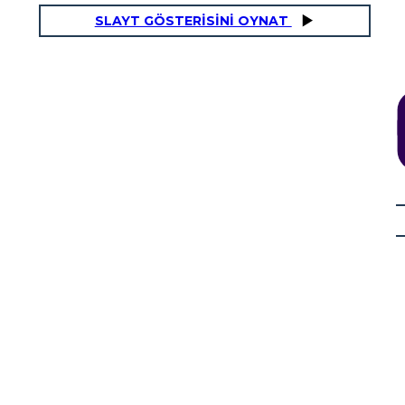
SLAYT GÖSTERİSİNİ OYNAT
BORSA PATLAMASI
İşletmeler daha fazla başarıya ulaştığında borsa da bu kadar başarılı oldu. Stok