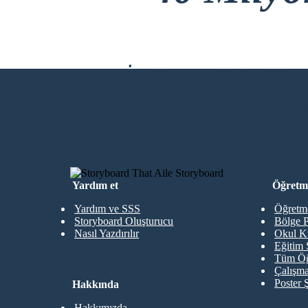
İndirme Yok, Kre
İLK STORYBOARD'UMU OLUŞTU
Yardım et
Öğretme
Yardım ve SSS
Öğretme
Storyboard Oluşturucu
Bölge P
Nasıl Yazdırılır
Okul K
Eğitim 
Tüm Öğ
Çalışma
Poster 
Hakkında
Hakkımızda