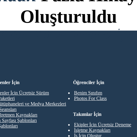
Oluşturuldu
di Kartı Yok ve Denemek İçin 
R
nler İçin
Öğrenciler İçin
nler İçin Ücretsiz Sürüm
Benim Sınıfım
aketleri
Photos For Class
ütüphaneleri ve Medya Merkezleri
Seansları
Takımlar İçin
retmen Kaynakları
 Sayfası Şablonları
Ekipler İçin Ücretsiz Deneme
Şablonları
İşletme Kaynakları
İş İçin Oluştur