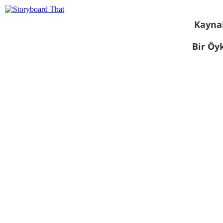
Kayna
Bir Öy
Slayt gösterisi
olarak
görüntüle