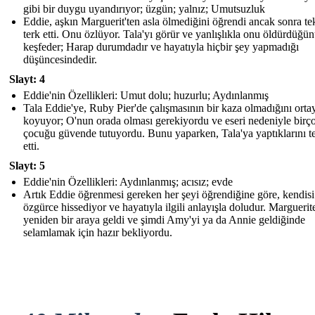
gibi bir duygu uyandırıyor; üzgün; yalnız; Umutsuzluk
Eddie, aşkın Marguerit'ten asla ölmediğini öğrendi ancak sonra te
terk etti. Onu özlüyor. Tala'yı görür ve yanlışlıkla onu öldürdüğü
keşfeder; Harap durumdadır ve hayatıyla hiçbir şey yapmadığı
düşüncesindedir.
Slayt: 4
Eddie'nin Özellikleri: Umut dolu; huzurlu; Aydınlanmış
Tala Eddie'ye, Ruby Pier'de çalışmasının bir kaza olmadığını orta
koyuyor; O'nun orada olması gerekiyordu ve eseri nedeniyle birç
çocuğu güvende tutuyordu. Bunu yaparken, Tala'ya yaptıklarını te
etti.
Slayt: 5
Eddie'nin Özellikleri: Aydınlanmış; acısız; evde
Artık Eddie öğrenmesi gereken her şeyi öğrendiğine göre, kendisi
özgürce hissediyor ve hayatıyla ilgili anlayışla doludur. Marguerite
yeniden bir araya geldi ve şimdi Amy'yi ya da Annie geldiğinde
selamlamak için hazır bekliyordu.