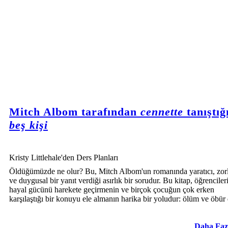
Mitch Albom tarafından
cennette
tanıştığ
beş kişi
Kristy Littlehale'den Ders Planları
Öldüğümüzde ne olur? Bu, Mitch Albom'un romanında yaratıcı, zorl
ve duygusal bir yanıt verdiği asırlık bir sorudur. Bu kitap, öğrenciler
hayal gücünü harekete geçirmenin ve birçok çocuğun çok erken
karşılaştığı bir konuyu ele almanın harika bir yoludur: ölüm ve öbür
Daha Faz