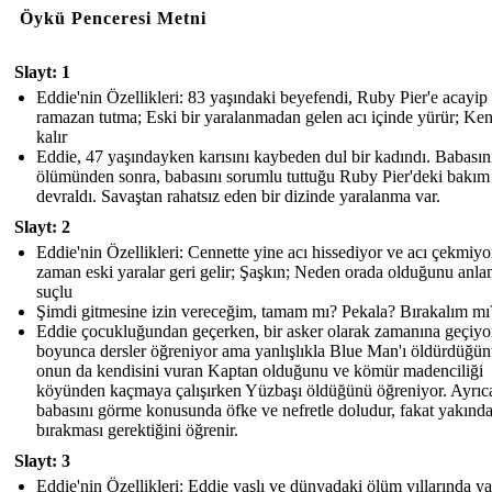
Öykü Penceresi Metni
Slayt: 1
Eddie'nin Özellikleri: 83 yaşındaki beyefendi, Ruby Pier'e acayip
ramazan tutma; Eski bir yaralanmadan gelen acı içinde yürür; Ke
kalır
Eddie, 47 yaşındayken karısını kaybeden dul bir kadındı. Babasın
ölümünden sonra, babasını sorumlu tuttuğu Ruby Pier'deki bakım 
devraldı. Savaştan rahatsız eden bir dizinde yaralanma var.
Slayt: 2
Eddie'nin Özellikleri: Cennette yine acı hissediyor ve acı çekmiyo
zaman eski yaralar geri gelir; Şaşkın; Neden orada olduğunu anla
suçlu
Şimdi gitmesine izin vereceğim, tamam mı? Pekala? Bırakalım mı
Eddie çocukluğundan geçerken, bir asker olarak zamanına geçiyor
boyunca dersler öğreniyor ama yanlışlıkla Blue Man'ı öldürdüğün
onun da kendisini vuran Kaptan olduğunu ve kömür madenciliği
köyünden kaçmaya çalışırken Yüzbaşı öldüğünü öğreniyor. Ayrıc
babasını görme konusunda öfke ve nefretle doludur, fakat yakınd
bırakması gerektiğini öğrenir.
Slayt: 3
Eddie'nin Özellikleri: Eddie yaşlı ve dünyadaki ölüm yıllarında ya