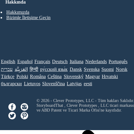
Hakkında
Hakkımızda
Bizimle İletişime Geçin
English
Español
Français
Deutsch
Italiana
Nederlands
Português
עברית
العَرَبِيَّة
हिन्दी
ру́сский язы́к
Dansk
Svenska
Suomi
Norsk
Türkçe
Polski
Româna
Ceština
Slovenský
Magyar
Hrvatski
български
Lietuvos
Slovenščina
Latvijas
eesti
© 2026 - Clever Prototypes, LLC - Tüm hakları Saklıdır
StoryboardThat ,
Clever Prototypes , LLC
ticari markası
ve ABD Patent ve Ticari Marka Ofisi'ne kayıtlıdır.