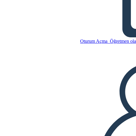
Devil ve Tom Walker TWIST
Bu Öykü Panosunu kopyala
Oturum Açma
Öğretmen olar
BİR HİKAYE PANOSU
OLUŞTUR
Bu Öykü Panosunu kopyala
BİR HİKAYE PANOSU
OLUŞTUR
SLAYT GÖSTERİSİNİ OYNAT
BENİ OKU