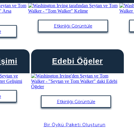
Etkinliği Görüntüle
e
işimi
Edebi Öğeler
e
Etkinliği Görüntüle
Bir Öykü Paketi Oluşturun