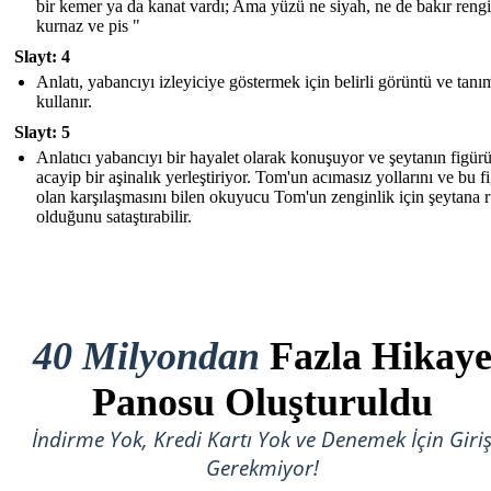
bir kemer ya da kanat vardı; Ama yüzü ne siyah, ne de bakır reng
kurnaz ve pis "
Slayt: 4
Anlatı, yabancıyı izleyiciye göstermek için belirli görüntü ve tanı
kullanır.
Slayt: 5
Anlatıcı yabancıyı bir hayalet olarak konuşuyor ve şeytanın figür
acayip bir aşinalık yerleştiriyor. Tom'un acımasız yollarını ve bu f
olan karşılaşmasını bilen okuyucu Tom'un zenginlik için şeytana 
olduğunu sataştırabilir.
40 Milyondan
Fazla Hikay
Panosu Oluşturuldu
İndirme Yok, Kredi Kartı Yok ve Denemek İçin Giri
Gerekmiyor!