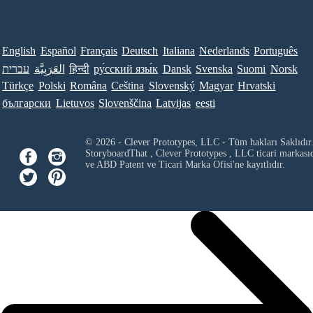
English
Español
Français
Deutsch
Italiana
Nederlands
Português
עברית
العَرَبِيَّة
हिन्दी
ру́сский язы́к
Dansk
Svenska
Suomi
Norsk
Türkçe
Polski
Româna
Ceština
Slovenský
Magyar
Hrvatski
български
Lietuvos
Slovenščina
Latvijas
eesti
© 2026 - Clever Prototypes, LLC - Tüm hakları Saklıdır
StoryboardThat ,
Clever Prototypes , LLC
ticari markası
ve ABD Patent ve Ticari Marka Ofisi'ne kayıtlıdır.