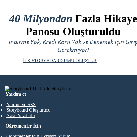
40 Milyondan
Fazla Hikay
Panosu Oluşturuldu
İndirme Yok, Kredi Kartı Yok ve Denemek İçin Giri
Gerekmiyor!
İLK STORYBOARD'UMU OLUŞTUR
Yardım et
Yardım ve SSS
Storyboard Oluşturucu
Nasıl Yazdırılır
Öğretmenler İçin
Öğretmenler İçin Ücretsiz Sürüm