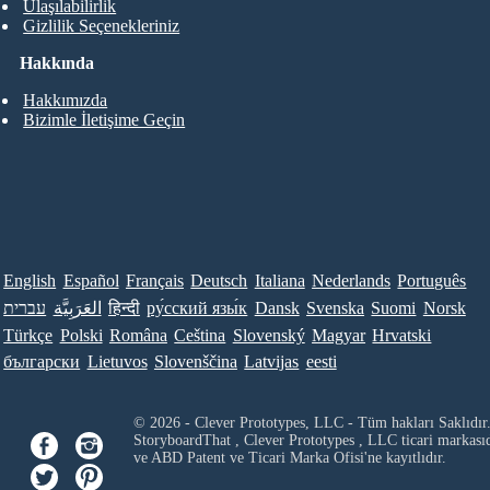
Ulaşılabilirlik
Gizlilik Seçenekleriniz
Hakkında
Hakkımızda
Bizimle İletişime Geçin
English
Español
Français
Deutsch
Italiana
Nederlands
Português
עברית
العَرَبِيَّة
हिन्दी
ру́сский язы́к
Dansk
Svenska
Suomi
Norsk
Türkçe
Polski
Româna
Ceština
Slovenský
Magyar
Hrvatski
български
Lietuvos
Slovenščina
Latvijas
eesti
© 2026 - Clever Prototypes, LLC - Tüm hakları Saklıdır
StoryboardThat ,
Clever Prototypes , LLC
ticari markası
ve ABD Patent ve Ticari Marka Ofisi'ne kayıtlıdır.