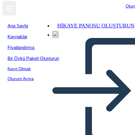
Otu
HIKAYE PANOSU OLUŞTURUN
Ana Sayfa
Kaynaklar
Fiyatlandırma
Bir Öykü Paketi Oluşturun
Kayıt Olmak
Oturum Açma
Distopya Şablonunun
Elemanları