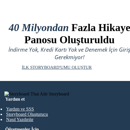
40 Milyondan
Fazla Hikay
Panosu Oluşturuldu
İndirme Yok, Kredi Kartı Yok ve Denemek İçin Giri
Gerekmiyor!
İLK STORYBOARD'UMU OLUŞTUR
Yardım et
Yardım ve SSS
Storyboard Oluşturucu
Nasıl Yazdırılır
Öğretmenler İçin