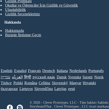
Gizlilik Politikası
Okullar ve Öğrenciler İçin Gizlilik ve Güvenlik
Ulaşılabilirlik
Gizlilik Seçenekleriniz
Hakkında
Hakkımızda
Bizimle İletişime Geçin
English
Español
Français
Deutsch
Italiana
Nederlands
Português
עברית
العَرَبِيَّة
हिन्दी
ру́сский язы́к
Dansk
Svenska
Suomi
Norsk
Türkçe
Polski
Româna
Ceština
Slovenský
Magyar
Hrvatski
български
Lietuvos
Slovenščina
Latvijas
eesti
© 2026 - Clever Prototypes, LLC - Tüm hakları Saklıdır
StoryboardThat ,
Clever Prototypes , LLC
ticari markası