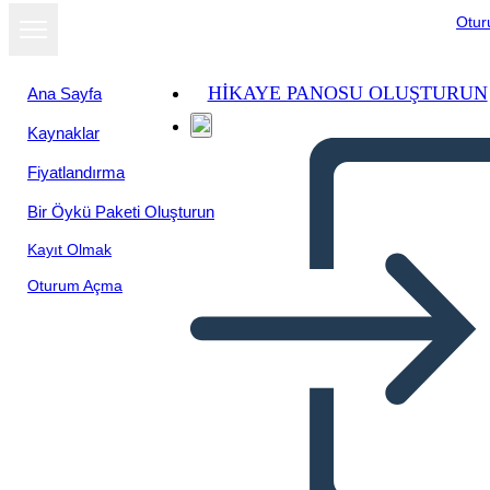
Otu
HIKAYE PANOSU OLUŞTURUN
Ana Sayfa
Kaynaklar
Slayt gösterisi
Fiyatlandırma
olarak
görüntüle
Bir Öykü Paketi Oluşturun
Kayıt Olmak
Oturum Açma
Edebi Eleman Çöpçü Avı