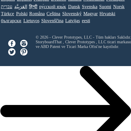
עברית
العَرَبِيَّة
हिन्दी
ру́сский язы́к
Dansk
Svenska
Suomi
Norsk
Türkçe
Polski
Româna
Ceština
Slovenský
Magyar
Hrvatski
български
Lietuvos
Slovenščina
Latvijas
eesti
© 2026 - Clever Prototypes, LLC - Tüm hakları Saklıdır
StoryboardThat ,
Clever Prototypes , LLC
ticari markası
ve ABD Patent ve Ticari Marka Ofisi'ne kayıtlıdır.