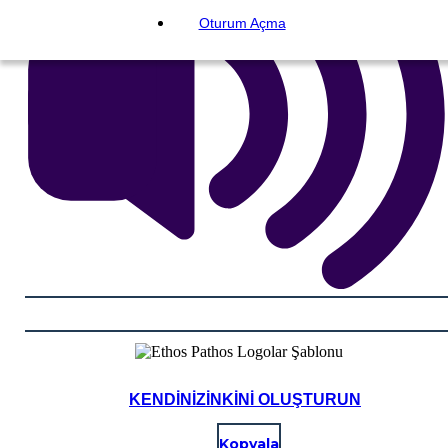
Oturum Açma
KENDINIZINKINI OLUŞTURUN
Kopyala