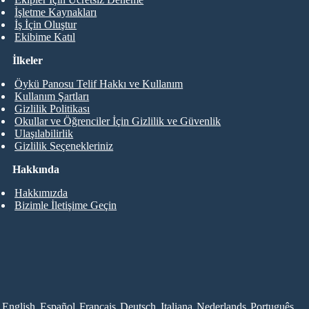
İşletme Kaynakları
İş İçin Oluştur
Ekibime Katıl
İlkeler
Öykü Panosu Telif Hakkı ve Kullanım
Kullanım Şartları
Gizlilik Politikası
Okullar ve Öğrenciler İçin Gizlilik ve Güvenlik
Ulaşılabilirlik
Gizlilik Seçenekleriniz
Hakkında
Hakkımızda
Bizimle İletişime Geçin
English
Español
Français
Deutsch
Italiana
Nederlands
Português