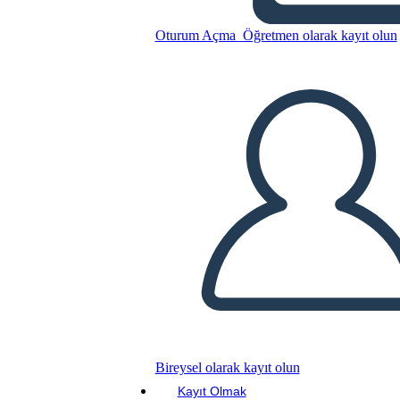
Oturum Açma
Öğretmen olarak kayıt olun
Ethos Pathos Logolar
Şablonu
Bu Öykü Panosunu kopyala
BİR HİKAYE PANOSU OLUŞTUR
SLAYT GÖSTERİSİNİ OYNAT
BENİ OKU
Bireysel olarak kayıt olun
Kayıt Olmak