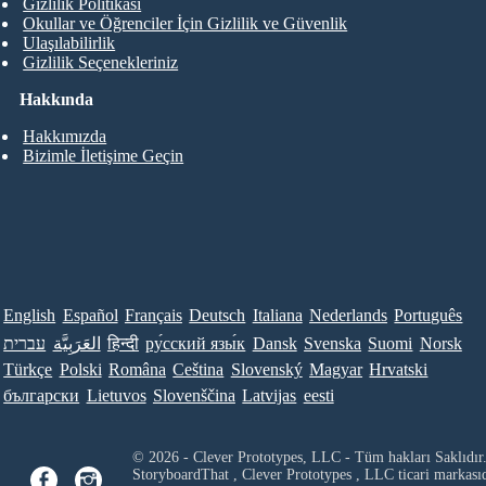
Gizlilik Politikası
Okullar ve Öğrenciler İçin Gizlilik ve Güvenlik
Ulaşılabilirlik
Gizlilik Seçenekleriniz
Hakkında
Hakkımızda
Bizimle İletişime Geçin
English
Español
Français
Deutsch
Italiana
Nederlands
Português
עברית
العَرَبِيَّة
हिन्दी
ру́сский язы́к
Dansk
Svenska
Suomi
Norsk
Türkçe
Polski
Româna
Ceština
Slovenský
Magyar
Hrvatski
български
Lietuvos
Slovenščina
Latvijas
eesti
© 2026 - Clever Prototypes, LLC - Tüm hakları Saklıdır
StoryboardThat ,
Clever Prototypes , LLC
ticari markası