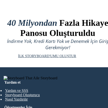
40 Milyondan
Fazla Hikay
Panosu Oluşturuldu
İndirme Yok, Kredi Kartı Yok ve Denemek İçin Giri
Gerekmiyor!
İLK STORYBOARD'UMU OLUŞTUR
Yardım et
Yardım ve SSS
Storyboard Oluşturucu
Nasıl Yazdırılır
Öğretmenler İçin