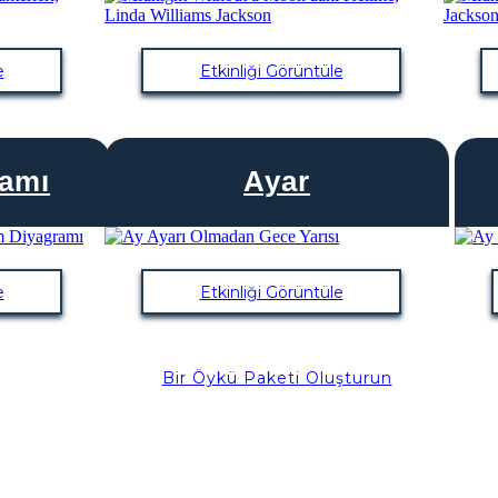
e
Etkinliği Görüntüle
ramı
Ayar
e
Etkinliği Görüntüle
Bir Öykü Paketi Oluşturun