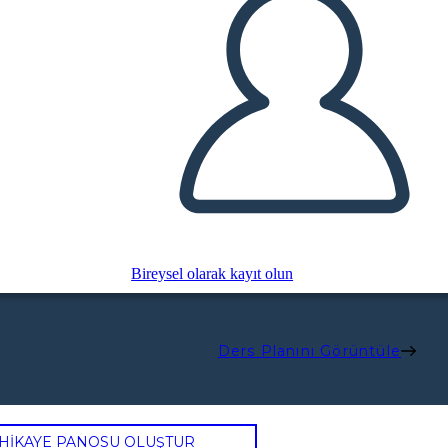
Bireysel olarak kayıt olun
Ders Planını Görüntüle
 HİKAYE PANOSU OLUŞTUR