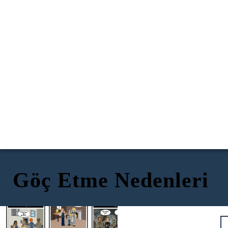
Göç Etme Nedenleri
Aileyle Birlikte Olmak
Nihayet hep
beraberiz!
Seni çok
Daha iyi iş
Kötü Bir Yerden Ayrılmak
özledik!
Bu çok
Ayrılmalı
Fabrikaya
kötü!
yız!
hoş
geldiniz.