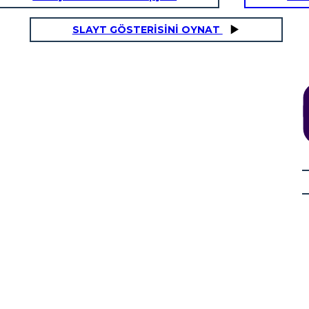
SLAYT GÖSTERİSİNİ OYNAT
en Ayrılmak
Bu çok
kötü!