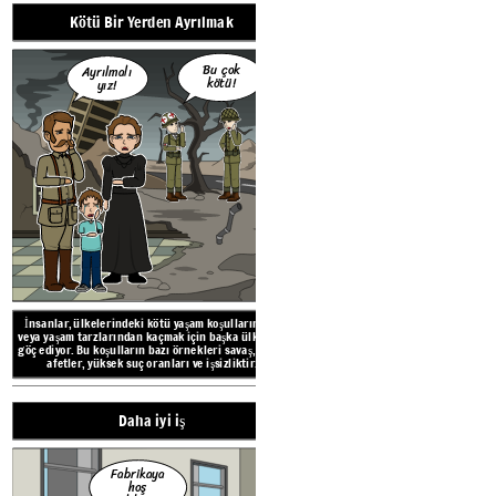
Kötü Bir Yerden Ayrılmak
İnsanlar, ülkelerindeki k
veya yaşam tarzlarından ka
göç ediyor. Bu koşulların ba
afetler, yüksek suç ora
Bu çok
Ayrılmalı
kötü!
yız!
Göç Etme Nedenleri
Aileyle Birl
İnsanlar, ülkelerindeki kötü yaşam koşullarından
veya yaşam tarzlarından kaçmak için başka ülkelere
göç ediyor. Bu koşulların bazı örnekleri savaş, doğal
afetler, yüksek suç oranları ve işsizliktir.
Nihayet hep
beraberiz!
Daha iyi iş
Fabrikaya
hoş