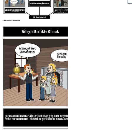
Bu fırsat için
teşekkürler.
Çoğu zaman insanlar aileleri olmadan göç eder ve yerleşirler.
Vakıf kurduklarında, aileleri de yeni ülkede onlara katılacak.
İnsanlar, ülkelerindeki kötü yaşam koşullarından
Göçmenlerin Amerika Birleşik Devletleri'ne gelmelerinin ana
veya yaşam tarzlarından kaçmak için başka ülkelere
nedenlerinden biri iş bulmak ve kendileri ve aileleri için daha
göç ediyor. Bu koşulların bazı örnekleri savaş, doğal
iyi bir yaşam yaratmaktır.
afetler, yüksek suç oranları ve işsizliktir.
Göç Etme Nedenleri
Create your own at Storyboard That
Aileyle Birlikte Olmak
Nihayet hep
beraberiz!
Seni çok
Kötü Bir Yerd
özledik!
Ayrılmalı
yız!
Çoğu zaman insanlar aileleri olmadan göç eder ve yerleşirler.
Vakıf kurduklarında, aileleri de yeni ülkede onlara katılacak.