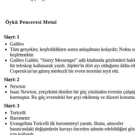
Öykü Penceresi Metni
Slayt: 1
Galileo
Tüm gerçekler, keşfedildikten sonra anlaşılması kolaydır; Nokta o
keşfetmektir.
Galileo Galilei, "Starry Messenger" adlı kitabında gözlemleri hak
bir teleskop kullanarak yazdı. Jüpiter'in dört ayı olduğunu iddia ett
Copernicus'un güneş merkezli bir evren teorisini teyit etti.
Slayt: 2
Newton
Isaac Newton, yerçekimi denilen bir güç yüzünden evrenin çalıştı
kurmuştur. Bu güç evrendeki her şeyi etkilemiş ve düzeni korumuş
Slayt: 3
Toricelli
Barometre
Evangelista Toricelli ilk barometreyi yarattı. Bunu, atmosfer
basıncındaki değişimlerin havayı önceden tahmin edebildiğini gö
için kullandı.