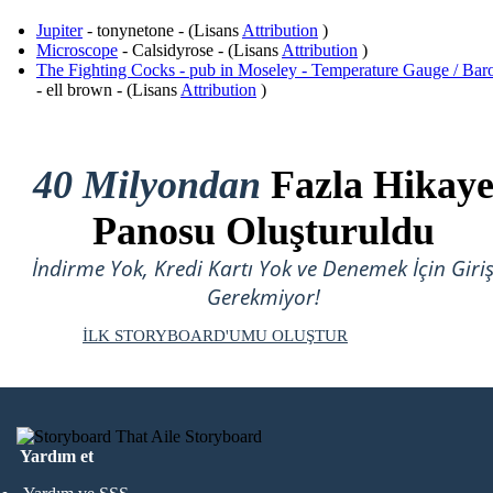
Jupiter
- tonynetone - (Lisans
Attribution
)
Microscope
- Calsidyrose - (Lisans
Attribution
)
The Fighting Cocks - pub in Moseley - Temperature Gauge / Bar
- ell brown - (Lisans
Attribution
)
40 Milyondan
Fazla Hikay
Panosu Oluşturuldu
İndirme Yok, Kredi Kartı Yok ve Denemek İçin Giri
Gerekmiyor!
İLK STORYBOARD'UMU OLUŞTUR
Yardım et