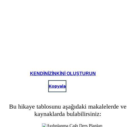
Image Attributions:
Jupiter (https://www.flickr.com/photos/tonynetone/2468480803/) - tonynetone - License: Attribution (http://creativecom
The Fighting Cocks - pub in Moseley - Temperature Gauge / Barometer (https://www.flickr.com/photos/ell-r-brown/417801758
Microscope (https://www.flickr.com/photos/calsidyrose/4483215956/) - Calsidyrose - License: Attribution (http://creat
KENDINIZINKINI OLUŞTURUN
Kopyala
Bu hikaye tablosunu aşağıdaki makalelerde ve
kaynaklarda bulabilirsiniz: