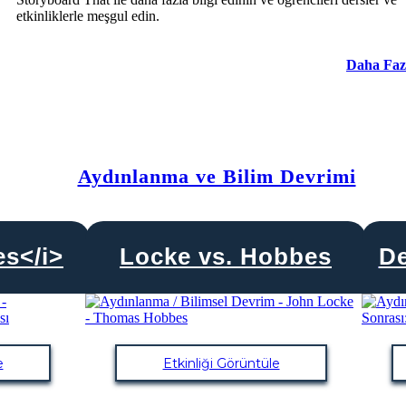
etkinliklerle meşgul edin.
Daha Faz
Aydınlanma ve Bilim Devrimi
s</i>
Locke vs. Hobbes
De
e
Etkinliği Görüntüle