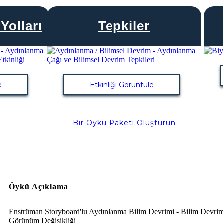
Yolları
Tepkiler
e
Etkinliği Görüntüle
Bir Öykü Paketi Oluşturun
Öykü Açıklama
Enstrüman Storyboard'lu Aydınlanma Bilim Devrimi - Bilim Devri
Görünüm Değişikliği