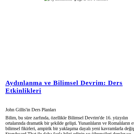
Aydınlanma ve Bilimsel Devrim: Ders
Etkinlikleri
John Gillis'in Ders Planları
Bilim, bu süre zarfında, özellikle Bilimsel Devrim'de 16. yüzyılın
ortalarında dramatik bir şekilde gelişti. Yunanlıların ve Romalıların e
bilimsel fikirleri, ampirik bir yaklaşıma dayalı yeni kavramlarla değişt
Storyboard That ile daha fazla bilgi edinin ve öğrencileri dersler ve