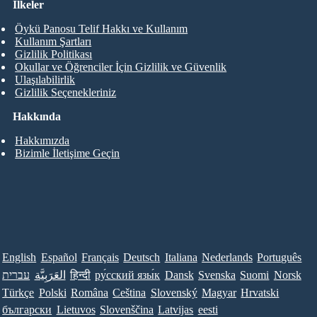
İlkeler
Öykü Panosu Telif Hakkı ve Kullanım
Kullanım Şartları
Gizlilik Politikası
Okullar ve Öğrenciler İçin Gizlilik ve Güvenlik
Ulaşılabilirlik
Gizlilik Seçenekleriniz
Hakkında
Hakkımızda
Bizimle İletişime Geçin
English
Español
Français
Deutsch
Italiana
Nederlands
Português
עברית
العَرَبِيَّة
हिन्दी
ру́сский язы́к
Dansk
Svenska
Suomi
Norsk
Türkçe
Polski
Româna
Ceština
Slovenský
Magyar
Hrvatski
български
Lietuvos
Slovenščina
Latvijas
eesti