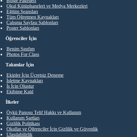
Bölge Paketleri
Okul Kütüphaneleri ve Medya Merkezleri
Eğitim Seansları
Tüm Öğretmen Kaynakları
Çalışma Sayfası Şablonları
Poster Şablonları
Öğrenciler İçin
Benim Sınıfım
Photos For Class
Takımlar İçin
Ekipler İçin Ücretsiz Deneme
İşletme Kaynakları
İş İçin Oluştur
Ekibime Katıl
İlkeler
Öykü Panosu Telif Hakkı ve Kullanım
Kullanım Şartları
Gizlilik Politikası
Okullar ve Öğrenciler İçin Gizlilik ve Güvenlik
Ulaşılabilirlik