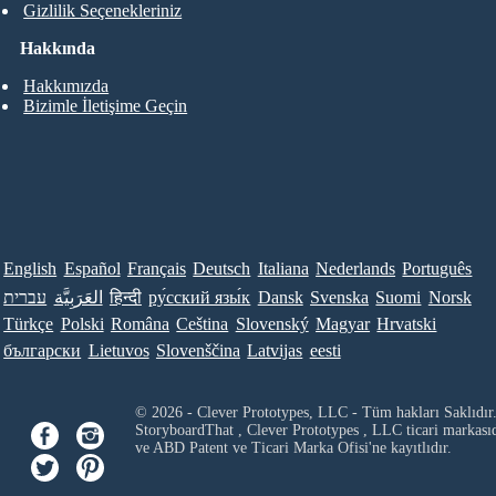
Gizlilik Seçenekleriniz
Hakkında
Hakkımızda
Bizimle İletişime Geçin
English
Español
Français
Deutsch
Italiana
Nederlands
Português
עברית
العَرَبِيَّة
हिन्दी
ру́сский язы́к
Dansk
Svenska
Suomi
Norsk
Türkçe
Polski
Româna
Ceština
Slovenský
Magyar
Hrvatski
български
Lietuvos
Slovenščina
Latvijas
eesti
© 2026 - Clever Prototypes, LLC - Tüm hakları Saklıdır
StoryboardThat ,
Clever Prototypes , LLC
ticari markası
ve ABD Patent ve Ticari Marka Ofisi'ne kayıtlıdır.