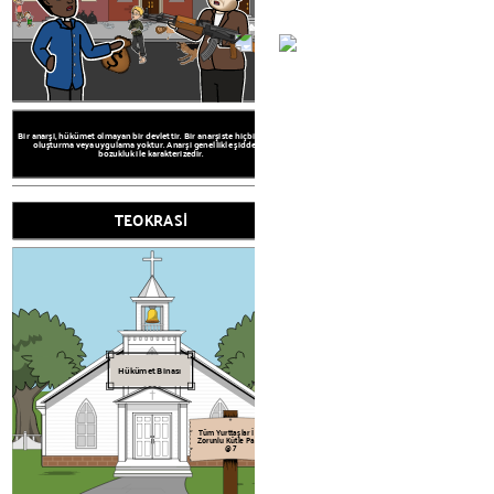
Bir oligarşi, küçük bir grubun güce sahip olduğu bir hükümetin
$
şeklidir. Tarihsel olarak, oligarşiler önemli servet veya askeri güce
sahip olanlardan oluşuyordu. Vatandaşların hakları yalnızca küçük
gruptaki kişiler tarafından belirlenir.
Bir anarşi, hükümet olmayan bir devlettir. Bir anarşiste hiçbir kanun
HÜKÜMET B
oluşturma veya uygulama yoktur. Anarşi genellikle şiddet ve
bozukluk ile karakterizedir.
TEOKRASİ
Hükümet Binası
OLİG
Tüm Yurttaşlar İçin
Zorunlu Kütle Pazar
@ 7
Hüküm