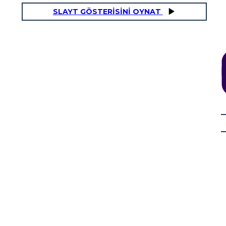
SLAYT GÖSTERİSİNİ OYNAT
DEMOKRASİ
OY
DİKTATÖRLÜK
Konuşma Özgürlüğü talep