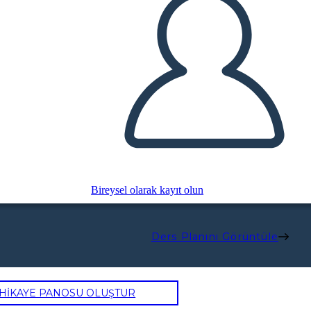
Bireysel olarak kayıt olun
Ders Planını Görüntüle
 HİKAYE PANOSU OLUŞTUR