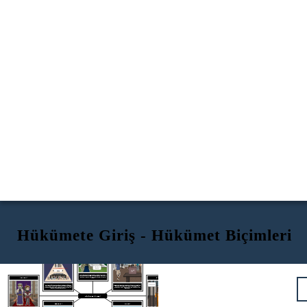
Hükümete Giriş - Hükümet Biçimleri
TEMSİLİ DEMOKRASİ
Üzerinde çalışıyoruz!
OLİGARŞİ
DOĞRUDAN DEMOKRASİ
Hükümet
İnsanların işe ihtiyacı var!
OY
İnsanlar
MONARŞİ
DİKTATÖRLÜK
Temsilci bir demokrasi, bazen cumhuriyet olarak bilinir, halkın liderleri üzerinde oy kullandığı bir hükümet şeklidir. Liderler, halkın endişelerini ve sorunlarını dinler ve onları çözmek için kanunlar yaratır.
Konuşma Özgürlüğü talep ediyoruz!
Halkı oy verelim!
Bir oligarşi, küçük bir grubun güce sahip olduğu bir hükümetin şeklidir. Tarihsel olarak, oligarşiler önemli servet veya askeri güce sahip olanlardan oluşuyordu. Vatandaşların hakları yalnızca küçük gruptaki kişiler tarafından belirlenir.
Doğrudan bir demokrasi, vatandaşların ülkenin nasıl işlev görmesi gerektiğini belirlediği bir hükümet biçimidir. Doğrudan bir demokrasinin seçilmiş liderleri yoktur ve her vatandaşın eşit bir güce sahiptir.
HÜKÜMET BİÇİMLERİ
TEOKRASİ
ANARŞİ