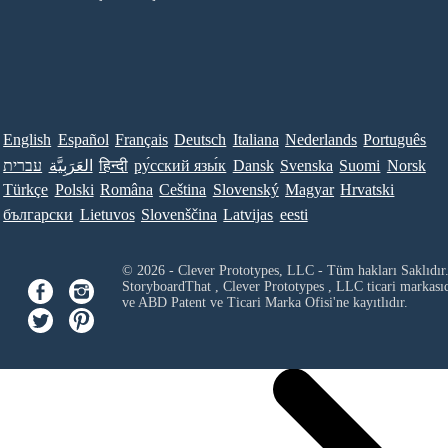
English
Español
Français
Deutsch
Italiana
Nederlands
Português
עברית
العَرَبِيَّة
हिन्दी
ру́сский язы́к
Dansk
Svenska
Suomi
Norsk
Türkçe
Polski
Româna
Ceština
Slovenský
Magyar
Hrvatski
български
Lietuvos
Slovenščina
Latvijas
eesti
© 2026 - Clever Prototypes, LLC - Tüm hakları Saklıdır
StoryboardThat ,
Clever Prototypes , LLC
ticari markası
ve ABD Patent ve Ticari Marka Ofisi'ne kayıtlıdır.