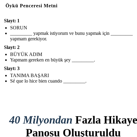
Öykü Penceresi Metni
Slayt: 1
SORUN
_________ yapmak istiyorum ve bunu yapmak için _________
yapmam gerekiyor.
Slayt: 2
BÜYÜK ADIM
Yapmam gereken en büyük şey _________.
Slayt: 3
TANIMA BAŞARI
Sé que lo hice bien cuando _________.
40 Milyondan
Fazla Hikay
Panosu Oluşturuldu