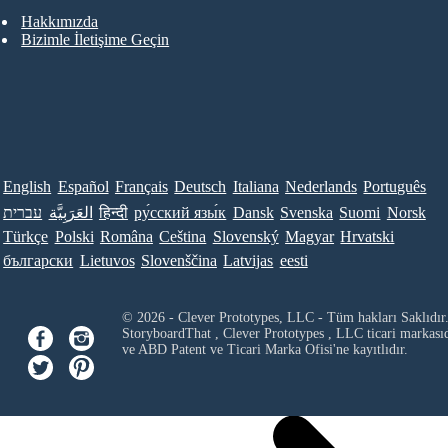
Hakkımızda
Bizimle İletişime Geçin
English
Español
Français
Deutsch
Italiana
Nederlands
Português
עברית
العَرَبِيَّة
हिन्दी
ру́сский язы́к
Dansk
Svenska
Suomi
Norsk
Türkçe
Polski
Româna
Ceština
Slovenský
Magyar
Hrvatski
български
Lietuvos
Slovenščina
Latvijas
eesti
© 2026 - Clever Prototypes, LLC - Tüm hakları Saklıdır
StoryboardThat ,
Clever Prototypes , LLC
ticari markası
ve ABD Patent ve Ticari Marka Ofisi'ne kayıtlıdır.