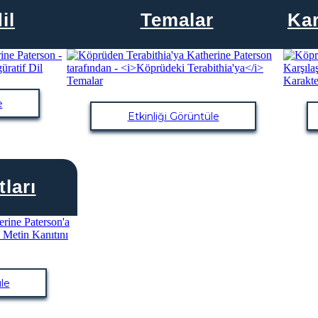
il
Temalar
Kar
e
Etkinliği Görüntüle
ları
le