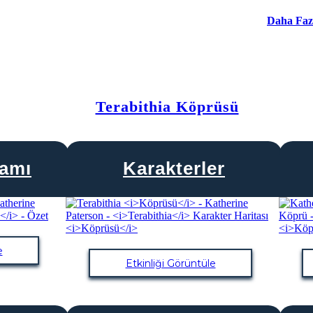
Daha Faz
Terabithia Köprüsü
ramı
Karakterler
e
Etkinliği Görüntüle