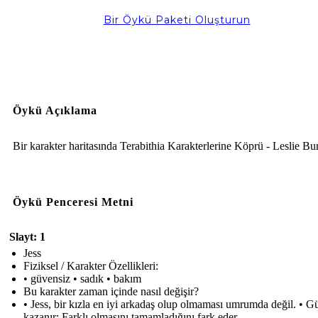
Bir Öykü Paketi Oluşturun
Öykü Açıklama
Bir karakter haritasında Terabithia Karakterlerine Köprü - Leslie Bu
Öykü Penceresi Metni
Slayt: 1
Jess
Fiziksel / Karakter Özellikleri:
• güvensiz • sadık • bakım
Bu karakter zaman içinde nasıl değişir?
• Jess, bir kızla en iyi arkadaş olup olmaması umrumda değil. • 
kazanır; Farklı olmasını tamamladığını fark eder.